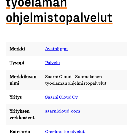
työelämän
ohjelmistopalvelut
Merkki
Avainlippu
Tyyppi
Palvelu
Merkkiluvan
Saarni Cloud – Suomalaisen
nimi
työelämän ohjelmistopalvelut
Yritys
Saarni Cloud Oy
Yrityksen
saarnicloud.com
verkkosivut
Kategoria
Ohjelmistopalvelut