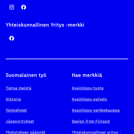
Yhteiskunnallinen Yritys -merkki
Suomalainen työ
Hae merkkiä
Tietoa meistä
Avainlippu-tuote
Historia
Avainlippu-palvelu
Toimielimet
Avainlippu-verkkokauppa
Jäsenyritykset
Design from Finland
Yhdistyksen säännöt
Yhteiskunnallinen yritys -