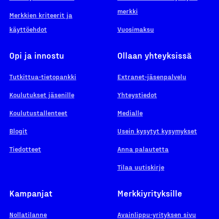
merkki
Merkkien kriteerit ja
käyttöehdot
Vuosimaksu
Opi ja innostu
Ollaan yhteyksissä
Tutkittua-tietopankki
Extranet-jäsenpalvelu
Koulutukset jäsenille
Yhteystiedot
Koulutustallenteet
Medialle
Blogit
Usein kysytyt kysymykset
Tiedotteet
Anna palautetta
Tilaa uutiskirje
Kampanjat
Merkkiyrityksille
Nollatilanne
Avainlippu-yrityksen sivu