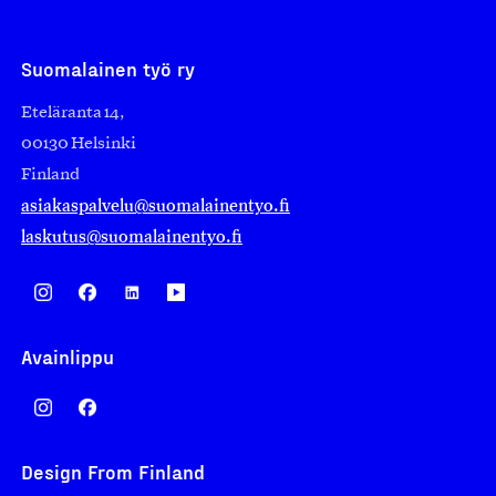
Suomalainen työ ry
Eteläranta 14,
00130 Helsinki
Finland
asiakaspalvelu@suomalainentyo.fi
laskutus@suomalainentyo.fi
Avainlippu
Design From Finland