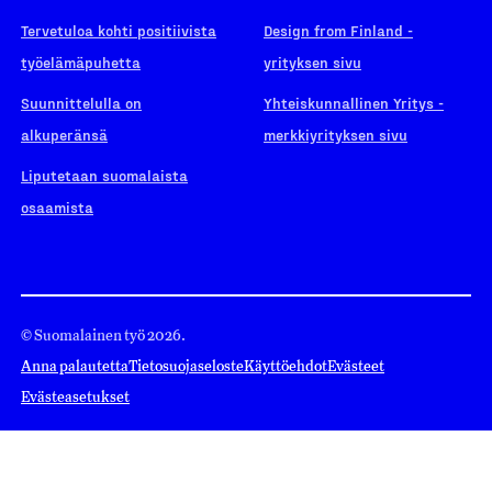
Tervetuloa kohti positiivista
Design from Finland -
työelämäpuhetta
yrityksen sivu
Suunnittelulla on
Yhteiskunnallinen Yritys -
alkuperänsä
merkkiyrityksen sivu
Liputetaan suomalaista
osaamista
© Suomalainen työ 2026.
Anna palautetta
Tietosuojaseloste
Käyttöehdot
Evästeet
Evästeasetukset