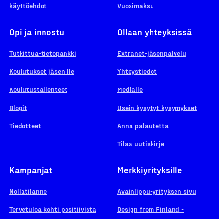
käyttöehdot
Vuosimaksu
Opi ja innostu
Ollaan yhteyksissä
Tutkittua-tietopankki
Extranet-jäsenpalvelu
Koulutukset jäsenille
Yhteystiedot
Koulutustallenteet
Medialle
Blogit
Usein kysytyt kysymykset
Tiedotteet
Anna palautetta
Tilaa uutiskirje
Kampanjat
Merkkiyrityksille
Nollatilanne
Avainlippu-yrityksen sivu
Tervetuloa kohti positiivista
Design from Finland -