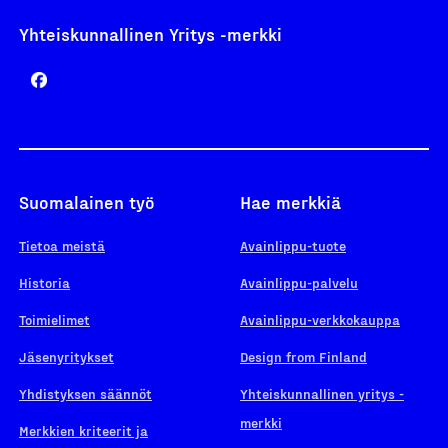
Yhteiskunnallinen Yritys -merkki
Suomalainen työ
Hae merkkiä
Tietoa meistä
Avainlippu-tuote
Historia
Avainlippu-palvelu
Toimielimet
Avainlippu-verkkokauppa
Jäsenyritykset
Design from Finland
Yhdistyksen säännöt
Yhteiskunnallinen yritys -
merkki
Merkkien kriteerit ja