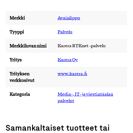
Merkki
Avainlippu
Tyyppi
Palvelu
Merkkiluvan nimi
Karera RTKnet -palvelu
Yritys
Karera Oy
Yrityksen
www.karera.fi
verkkosivut
Kategoria
Media-, IT- ja viestintäalan
palvelut
Samankaltaiset tuotteet tai