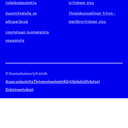
työelämäpuhetta
yrityksen sivu
Suunnittelulla on
Yhteiskunnallinen Yritys -
alkuperänsä
merkkiyrityksen sivu
Liputetaan suomalaista
osaamista
© Suomalainen työ 2026.
Anna palautetta
Tietosuojaseloste
Käyttöehdot
Evästeet
Evästeasetukset