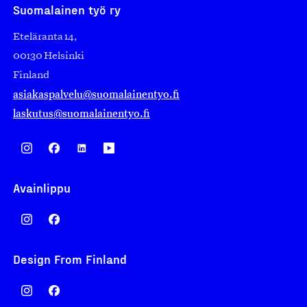
Suomalainen työ ry
Eteläranta 14,
00130 Helsinki
Finland
asiakaspalvelu@suomalainentyo.fi
laskutus@suomalainentyo.fi
Avainlippu
Design From Finland