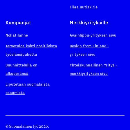
Tilaa uutiskirje
Kampanjat
Merkkiyrityksille
Nollatilanne
Avainlippu-yrityksen sivu
Tervetuloa kohti positiivista
Design from Finland -
työelämäpuhetta
yrityksen sivu
Suunnittelulla on
Yhteiskunnallinen Yritys -
alkuperänsä
merkkiyrityksen sivu
Liputetaan suomalaista
osaamista
© Suomalainen työ 2026.