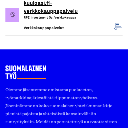
kuuloasi.fi-
verkkokauppapalvelu
RPE Investment Oy, Verkkokauppa
Verkkokauppapalvelut
Olemme jäsentemme omistama puolueeton,
työmarkkinajärjestöistä riippumaton yhdistys.
Jäseninämme on koko suomalaisen yhteiskunnan kirjo
pienistä pajoista ja yhteisöistä kansainvälisiin
suuryrityksiin. Meidät on perustettu yli 100 vuotta sitten