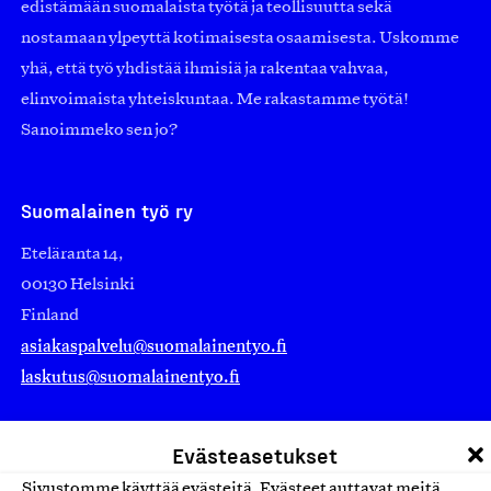
edistämään suomalaista työtä ja teollisuutta sekä
nostamaan ylpeyttä kotimaisesta osaamisesta. Uskomme
yhä, että työ yhdistää ihmisiä ja rakentaa vahvaa,
elinvoimaista yhteiskuntaa. Me rakastamme työtä!
Sanoimmeko sen jo?
Suomalainen työ ry
Eteläranta 14,
00130 Helsinki
Finland
asiakaspalvelu@suomalainentyo.fi
laskutus@suomalainentyo.fi
Evästeasetukset
Sivustomme käyttää evästeitä. Evästeet auttavat meitä