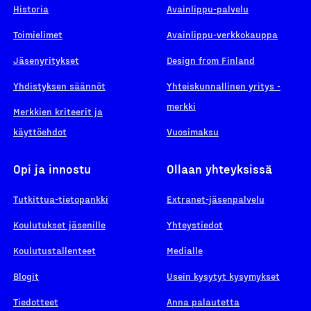
Historia
Avainlippu-palvelu
Toimielimet
Avainlippu-verkkokauppa
Jäsenyritykset
Design from Finland
Yhdistyksen säännöt
Yhteiskunnallinen yritys -
merkki
Merkkien kriteerit ja
käyttöehdot
Vuosimaksu
Opi ja innostu
Ollaan yhteyksissä
Tutkittua-tietopankki
Extranet-jäsenpalvelu
Koulutukset jäsenille
Yhteystiedot
Koulutustallenteet
Medialle
Blogit
Usein kysytyt kysymykset
Tiedotteet
Anna palautetta