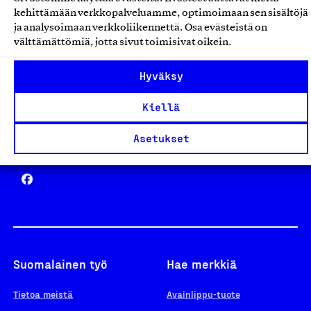
Avainlippu
kehittämään verkkopalveluamme, optimoimaan sen sisältöjä
ja analysoimaan verkkoliikennettä. Osa evästeistä on
välttämättömiä, jotta sivut toimisivat oikein.
Design From Finland
Hyväksy
Kiellä
Asetukset
Yhteiskunnallinen Yritys -merkki
Suomalainen työ
Hae merkkiä
Tietoa meistä
Avainlippu-tuote