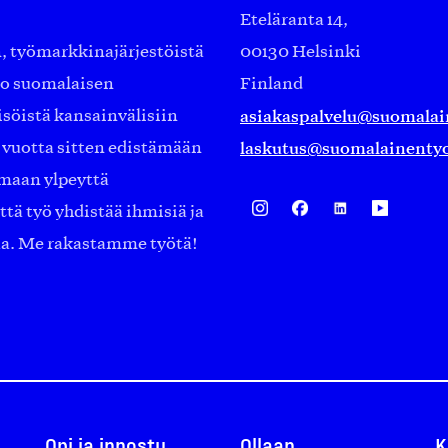
Eteläranta 14,
työmarkkinajärjestöistä
00130 Helsinki
ko suomalaisen
Finland
asiakaspalvelu@suomalai
isöistä kansainvälisiin
laskutus@suomalainentyo
0 vuotta sitten edistämään
amaan ylpeyttä
ä työ yhdistää ihmisiä ja
aa. Me rakastamme työtä!
Opi ja innostu
Ollaan
K