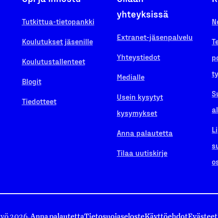
yhteyksissä
Tutkittua-tietopankki
N
Extranet-jäsenpalvelu
Koulutukset jäsenille
T
Yhteystiedot
p
Koulutustallenteet
t
Medialle
Blogit
S
Usein kysytyt
Tiedotteet
a
kysymykset
L
Anna palautetta
s
Tilaa uutiskirje
o
työ 2026.
Anna palautetta
Tietosuojaseloste
Käyttöehdot
Evästeet