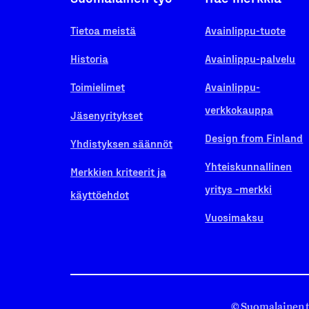
Tietoa meistä
Avainlippu-tuote
Historia
Avainlippu-palvelu
Toimielimet
Avainlippu-
verkkokauppa
Jäsenyritykset
Design from Finland
Yhdistyksen säännöt
Yhteiskunnallinen
Merkkien kriteerit ja
yritys -merkki
käyttöehdot
Vuosimaksu
© Suomalainen 