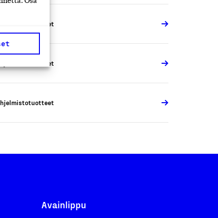
nnettä. Osa
hjelmistotuotteet
set
hjelmistotuotteet
hjelmistotuotteet
Avainlippu