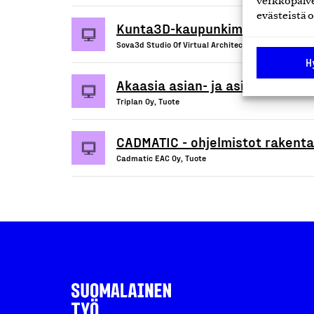
verkkopalve
evästeistä o
Kunta3D-kaupunkimalliohjelmis
Sova3d Studio Of Virtual Architecture Oy, Tuote
H
Akaasia asian- ja asiakirjanhal
Triplan Oy, Tuote
CADMATIC - ohjelmistot rakenta
Cadmatic EAC Oy, Tuote