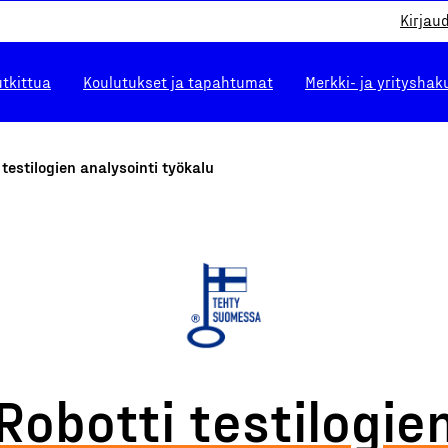
Kirjau
utkittua
Koulutukset ja tapahtumat
Merkki- ja yrityshak
 testilogien analysointi työkalu
Robotti testilogie