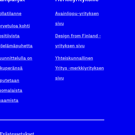
ollatilanne
Avainlippu-yrityksen
sivu
ervetuloa kohti
ositiivista
Design from Finland -
yöelämäpuhetta
yrityksen sivu
uunnittelulla on
Yhteiskunnallinen
lkuperänsä
Yritys -merkkiyrityksen
sivu
iputetaan
uomalaista
saamista
Evästeasetukset