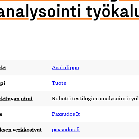
analysointi työkal
ki
Avainlippu
pi
Tuote
kiluvan nimi
Robotti testilogien analysointi työ
s
Paxsudos It
yksen verkkosivut
paxsudos.fi