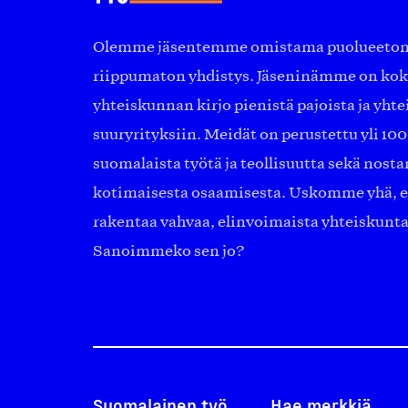
Olemme jäsentemme omistama puolueeton, 
riippumaton yhdistys. Jäseninämme on ko
yhteiskunnan kirjo pienistä pajoista ja yhte
suuryrityksiin. Meidät on perustettu yli 10
suomalaista työtä ja teollisuutta sekä nost
kotimaisesta osaamisesta. Uskomme yhä, ett
rakentaa vahvaa, elinvoimaista yhteiskunt
Sanoimmeko sen jo?
Suomalainen työ
Hae merkkiä