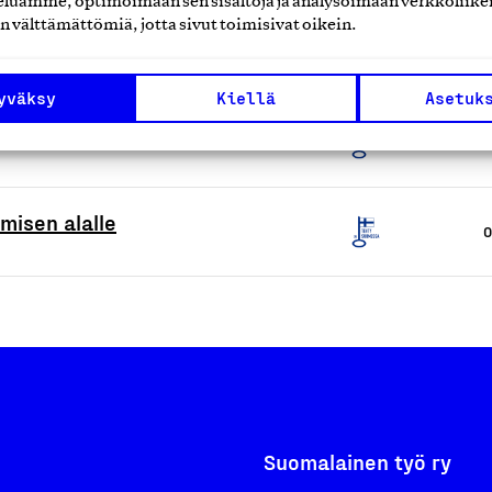
luamme, optimoimaan sen sisältöjä ja analysoimaan verkkoliike
n välttämättömiä, jotta sivut toimisivat oikein.
to
O
yväksy
Kiellä
Asetuk
lintaohjelmistotuote
O
misen alalle
O
Suomalainen työ ry