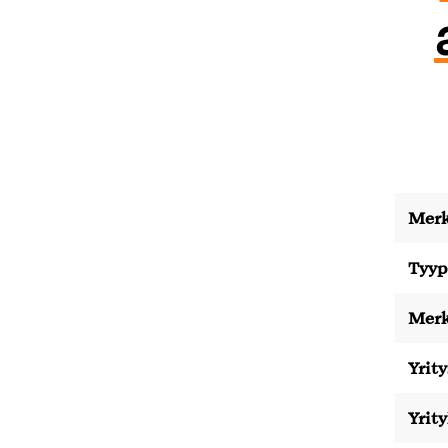
Merk
Tyyp
Merk
Yrity
Yrit