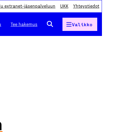
du extranet-jäsenpalveluun
UKK
Yhteystiedot
u
Tee hakemus
Valikko
n