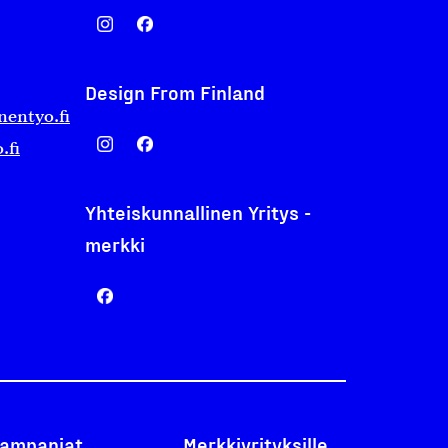
Design From Finland
nentyo.fi
.fi
Yhteiskunnallinen Yritys -
merkki
ampanjat
Merkkiyrityksille