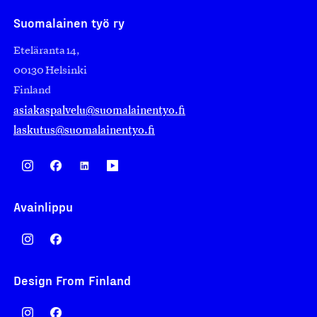
Suomalainen työ ry
Eteläranta 14,
00130 Helsinki
Finland
asiakaspalvelu@suomalainentyo.fi
laskutus@suomalainentyo.fi
Avainlippu
Design From Finland