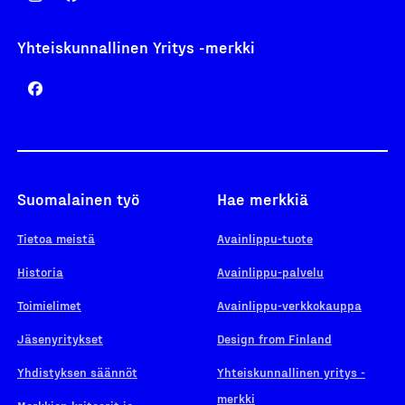
Yhteiskunnallinen Yritys -merkki
Suomalainen työ
Hae merkkiä
Tietoa meistä
Avainlippu-tuote
Historia
Avainlippu-palvelu
Toimielimet
Avainlippu-verkkokauppa
Jäsenyritykset
Design from Finland
Yhdistyksen säännöt
Yhteiskunnallinen yritys -
merkki