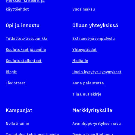
Merkkien kriteerit ja
käyttöehdot
Vuosimaksu
Opi ja innostu
Ollaan yhteyksissä
Tutkittua-tietopankki
Extranet-jäsenpalvelu
Koulutukset jäsenille
Yhteystiedot
Koulutustallenteet
Medialle
Blogit
Usein kysytyt kysymykset
Tiedotteet
Anna palautetta
Tilaa uutiskirje
Kampanjat
Merkkiyrityksille
Nollatilanne
Avainlippu-yrityksen sivu
Tervetuloa kohti positiivista
Design from Finland -