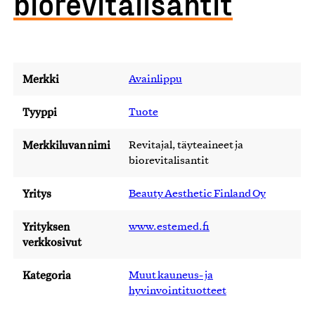
biorevitalisantit
Merkki
Avainlippu
Tyyppi
Tuote
Merkkiluvan nimi
Revitajal, täyteaineet ja
biorevitalisantit
Yritys
Beauty Aesthetic Finland Oy
Yrityksen
www.estemed.fi
verkkosivut
Kategoria
Muut kauneus- ja
hyvinvointituotteet