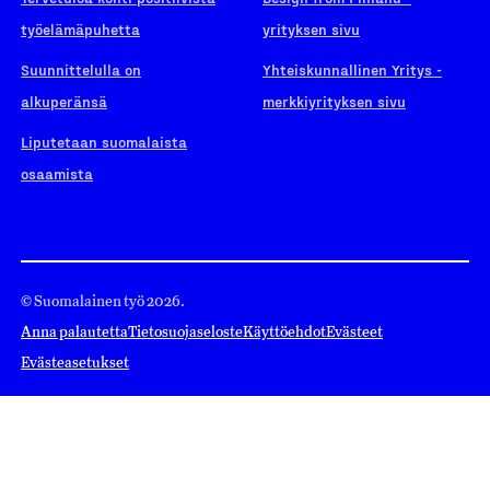
työelämäpuhetta
yrityksen sivu
Suunnittelulla on
Yhteiskunnallinen Yritys -
alkuperänsä
merkkiyrityksen sivu
Liputetaan suomalaista
osaamista
© Suomalainen työ 2026.
Anna palautetta
Tietosuojaseloste
Käyttöehdot
Evästeet
Evästeasetukset