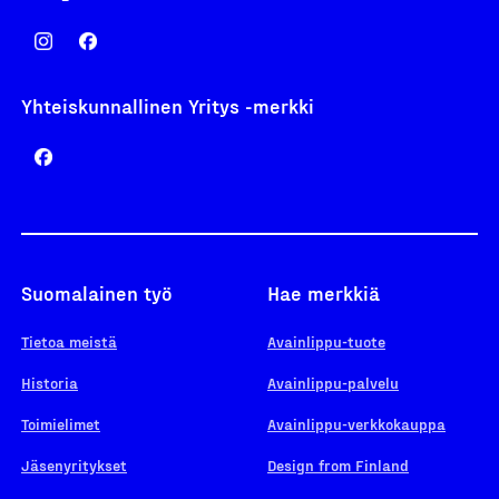
Yhteiskunnallinen Yritys -merkki
Suomalainen työ
Hae merkkiä
Tietoa meistä
Avainlippu-tuote
Historia
Avainlippu-palvelu
Toimielimet
Avainlippu-verkkokauppa
Jäsenyritykset
Design from Finland