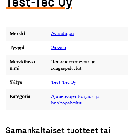
Test-Tec Oy
Merkki
Avainlippu
Tyyppi
Palvelu
Merkkiluvan
Renkaiden myynti- ja
nimi
rengaspalvelut
Yritys
Test-Tec Oy
Kategoria
Ajoneuvojen korjaus- ja
huoltopalvelut
Samankaltaiset tuotteet tai