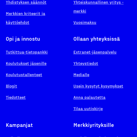
Yhdistyksen säännöt
Yhteiskunnallinen yritys -
merkki
Merkkien kriteerit ja
käyttöehdot
Vuosimaksu
Opi ja innostu
Ollaan yhteyksissä
Tutkittua-tietopankki
Extranet-jäsenpalvelu
Koulutukset jäsenille
Yhteystiedot
Koulutustallenteet
Medialle
Blogit
Usein kysytyt kysymykset
Tiedotteet
Anna palautetta
Tilaa uutiskirje
Kampanjat
Merkkiyrityksille