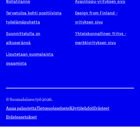
Nollatilanne
Avainlippu-yrityksen sivu
Tervetuloa kohti positiivista
Design from Finland -
työelämäpuhetta
yrityksen sivu
Suunnittelulla on
Yhteiskunnallinen Yritys -
alkuperänsä
merkkiyrityksen sivu
Liputetaan suomalaista
osaamista
© Suomalainen työ 2026.
Anna palautetta
Tietosuojaseloste
Käyttöehdot
Evästeet
Evästeasetukset