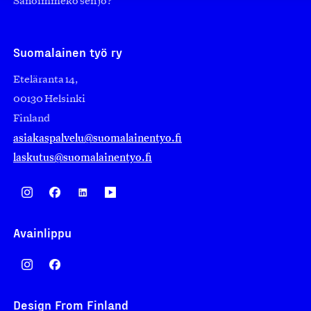
Sanoimmeko sen jo?
Suomalainen työ ry
Eteläranta 14,
00130 Helsinki
Finland
asiakaspalvelu@suomalainentyo.fi
laskutus@suomalainentyo.fi
Avainlippu
Design From Finland