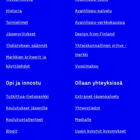
Historia
Avainlippu-palvelu
Toimielimet
Avainlippu-verkkokauppa
Jäsenyritykset
Design from Finland
Yhdistyksen säännöt
Yhteiskunnallinen yritys -
merkki
Merkkien kriteerit ja
käyttöehdot
Vuosimaksu
Opi ja innostu
Ollaan yhteyksissä
Tutkittua-tietopankki
Extranet-jäsenpalvelu
Koulutukset jäsenille
Yhteystiedot
Koulutustallenteet
Medialle
Blogit
Usein kysytyt kysymykset