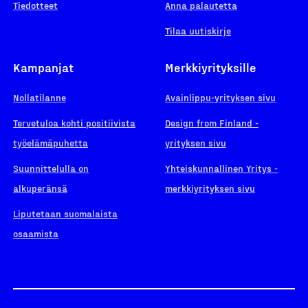
Tiedotteet
Anna palautetta
Tilaa uutiskirje
Kampanjat
Merkkiyrityksille
Nollatilanne
Avainlippu-yrityksen sivu
Tervetuloa kohti positiivista
Design from Finland -
työelämäpuhetta
yrityksen sivu
Suunnittelulla on
Yhteiskunnallinen Yritys -
alkuperänsä
merkkiyrityksen sivu
Liputetaan suomalaista
osaamista