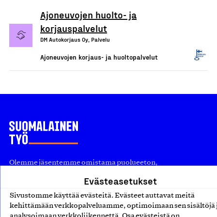
Ajoneuvojen huolto- ja
korjauspalvelut
DM Autokorjaus Oy, Palvelu
Ajoneuvojen korjaus- ja huoltopalvelut
Olemme jäsentemme omistama puolueeton,
työmarkkinajärjestöistä riippumaton yhdistys.
Evästeasetukset
Jäseninämme on koko suomalaisen yhteiskunnan kirjo
Sivustomme käyttää evästeitä. Evästeet auttavat meitä
pienistä pajoista ja yhteisöistä kansainvälisiin
kehittämään verkkopalveluamme, optimoimaan sen sisältöjä 
analysoimaan verkkoliikennettä. Osa evästeistä on