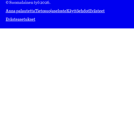
© Suomalainen työ 2026.
Anna palautetta
Tietosuojaseloste
Käyttöehdot
Evästeet
Evästeasetukset