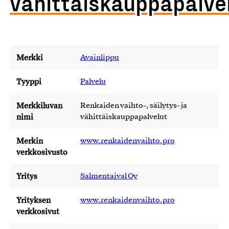
vähittäiskauppapalve
Merkki
Avainlippu
Tyyppi
Palvelu
Merkkiluvan
Renkaiden vaihto-, säilytys- ja
nimi
vähittäiskauppapalvelut
Merkin
www.renkaidenvaihto.pro
verkkosivusto
Yritys
Salmentaival Oy
Yrityksen
www.renkaidenvaihto.pro
verkkosivut