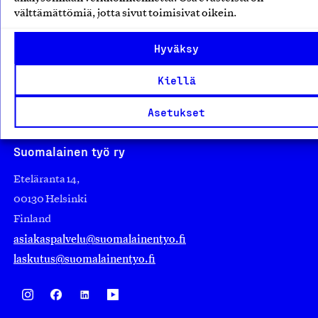
suuryrityksiin. Meidät on perustettu yli 100 vuotta sitten
välttämättömiä, jotta sivut toimisivat oikein.
edistämään suomalaista työtä ja teollisuutta sekä
nostamaan ylpeyttä kotimaisesta osaamisesta. Uskomme
Hyväksy
yhä, että työ yhdistää ihmisiä ja rakentaa vahvaa,
Kiellä
elinvoimaista yhteiskuntaa. Me rakastamme työtä!
Sanoimmeko sen jo?
Asetukset
Suomalainen työ ry
Eteläranta 14,
00130 Helsinki
Finland
asiakaspalvelu@suomalainentyo.fi
laskutus@suomalainentyo.fi