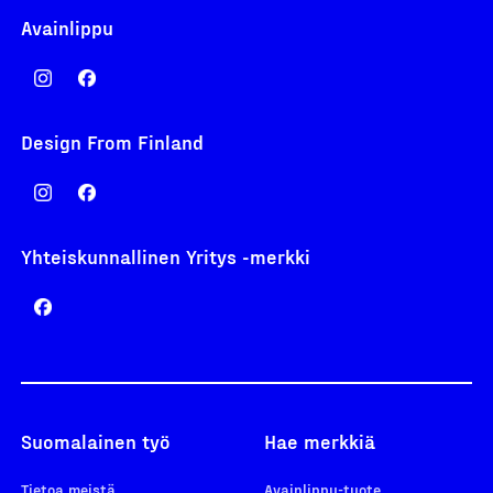
Avainlippu
Design From Finland
Yhteiskunnallinen Yritys -merkki
Suomalainen työ
Hae merkkiä
Tietoa meistä
Avainlippu-tuote