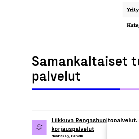
Yrit
Kate
Samankaltaiset t
palvelut
Liikkuva Rengashuoltopalvelut,
korjauspalvelut
MobMek Oy, Palvelu