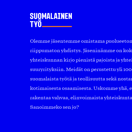
Olemme jäsentemme omistama puolueeton, 
riippumaton yhdistys. Jäseninämme on ko
yhteiskunnan kirjo pienistä pajoista ja yhte
suuryrityksiin. Meidät on perustettu yli 10
suomalaista työtä ja teollisuutta sekä nost
kotimaisesta osaamisesta. Uskomme yhä, ett
rakentaa vahvaa, elinvoimaista yhteiskunt
Sanoimmeko sen jo?