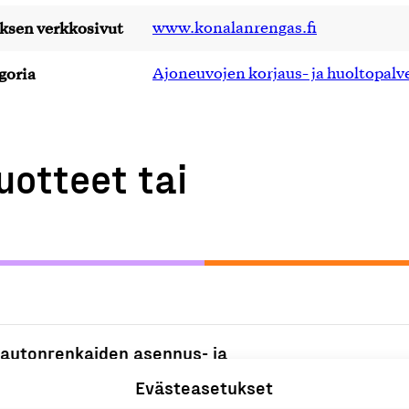
yksen verkkosivut
www.konalanrengas.fi
goria
Ajoneuvojen korjaus- ja huoltopalv
uotteet tai
 autonrenkaiden asennus- ja
A
Evästeasetukset