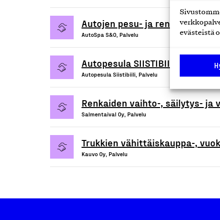
Sivustomme 
Autojen pesu- ja rengaspalvelu
verkkopalve
evästeistä o
AutoSpa S&O, Palvelu
Autopesula SIISTIBIILIn pesulap
H
Autopesula Siistibiili, Palvelu
Renkaiden vaihto-, säilytys- ja
Salmentaival Oy, Palvelu
Trukkien vähittäiskauppa-, vuok
Kauvo Oy, Palvelu