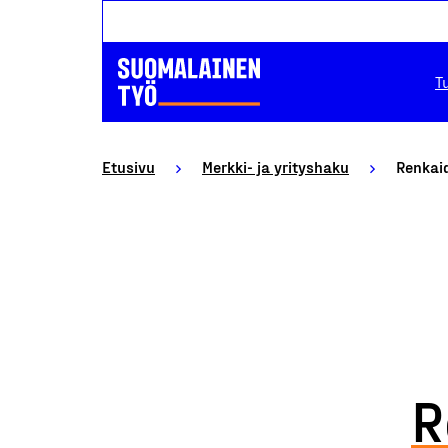
T
Etusivu
Merkki- ja yrityshaku
Renkai
R