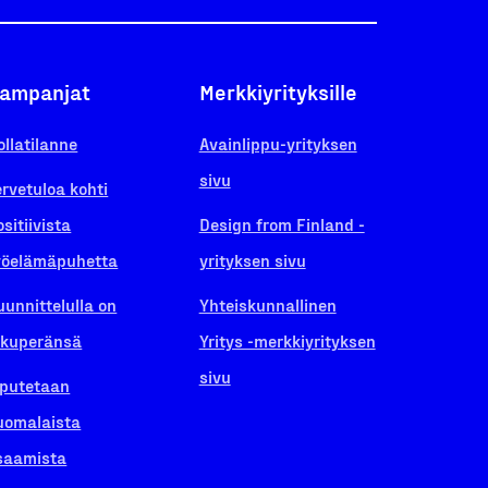
ampanjat
Merkkiyrityksille
ollatilanne
Avainlippu-yrityksen
sivu
ervetuloa kohti
ositiivista
Design from Finland -
yöelämäpuhetta
yrityksen sivu
uunnittelulla on
Yhteiskunnallinen
lkuperänsä
Yritys -merkkiyrityksen
sivu
iputetaan
uomalaista
saamista