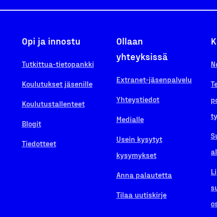
Opi ja innostu
Ollaan
K
yhteyksissä
Tutkittua-tietopankki
N
Extranet-jäsenpalvelu
Koulutukset jäsenille
T
Yhteystiedot
p
Koulutustallenteet
t
Medialle
Blogit
S
Usein kysytyt
Tiedotteet
a
kysymykset
L
Anna palautetta
s
Tilaa uutiskirje
o