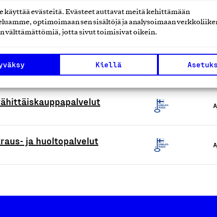
käyttää evästeitä. Evästeet auttavat meitä kehittämään
t
luamme, optimoimaan sen sisältöjä ja analysoimaan verkkoliike
A
n välttämättömiä, jotta sivut toimisivat oikein.
alvelut
yväksy
Kiellä
Asetuk
A
 vähittäiskauppapalvelut
A
raus- ja huoltopalvelut
A