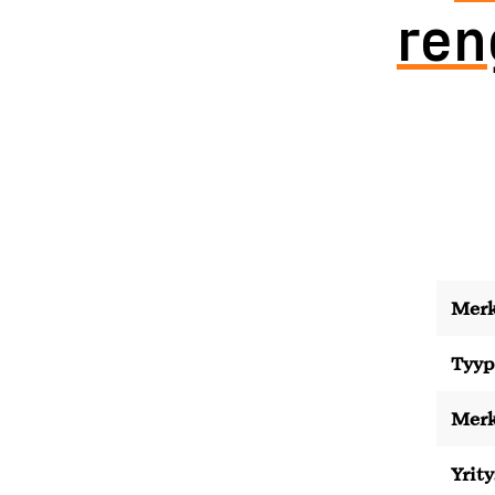
ren
Merk
Tyyp
Merk
Yrity