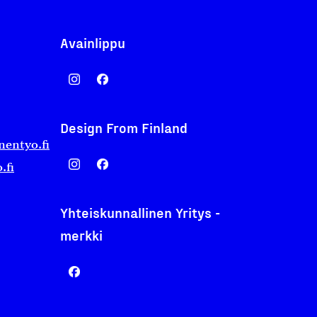
Avainlippu
Design From Finland
nentyo.fi
.fi
Yhteiskunnallinen Yritys -
merkki