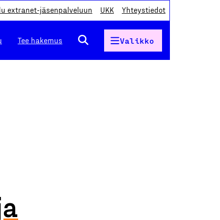
du extranet-jäsenpalveluun
UKK
Yhteystiedot
u
Tee hakemus
Valikko
ja