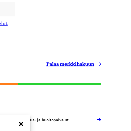
elut
Palaa merkkihakuun
joneuvojen korjaus- ja huoltopalvelut