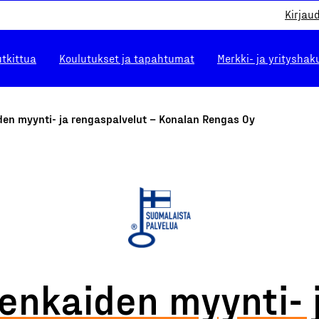
Kirjau
utkittua
Koulutukset ja tapahtumat
Merkki- ja yrityshak
den myynti- ja rengaspalvelut – Konalan Rengas Oy
enkaiden myynti- 