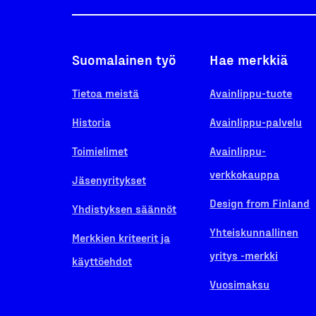
Suomalainen työ
Hae merkkiä
Tietoa meistä
Avainlippu-tuote
Historia
Avainlippu-palvelu
Toimielimet
Avainlippu-
verkkokauppa
Jäsenyritykset
Design from Finland
Yhdistyksen säännöt
Yhteiskunnallinen
Merkkien kriteerit ja
yritys -merkki
käyttöehdot
Vuosimaksu