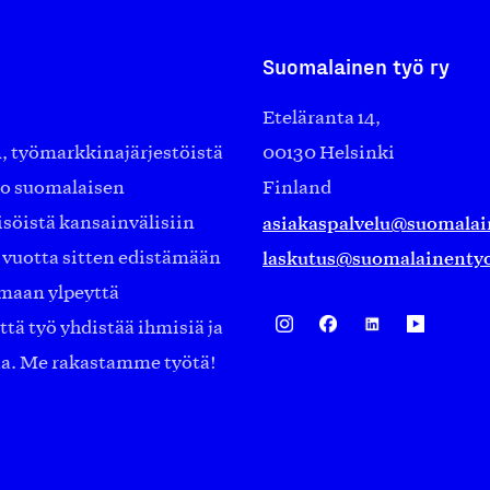
Suomalainen työ ry
Eteläranta 14,
työmarkkinajärjestöistä
00130 Helsinki
ko suomalaisen
Finland
asiakaspalvelu@suomalai
isöistä kansainvälisiin
laskutus@suomalainentyo
0 vuotta sitten edistämään
amaan ylpeyttä
ä työ yhdistää ihmisiä ja
aa. Me rakastamme työtä!