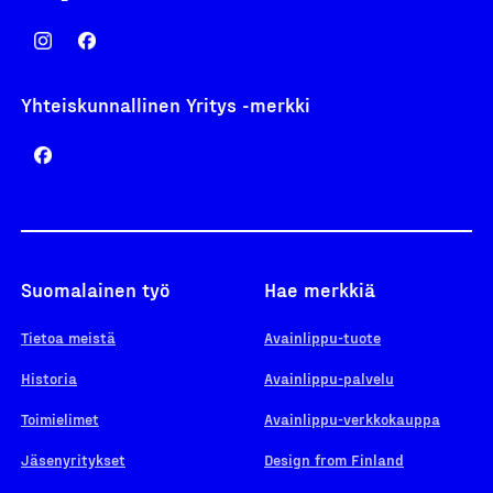
Yhteiskunnallinen Yritys -merkki
Suomalainen työ
Hae merkkiä
Tietoa meistä
Avainlippu-tuote
Historia
Avainlippu-palvelu
Toimielimet
Avainlippu-verkkokauppa
Jäsenyritykset
Design from Finland