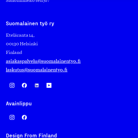
Sanoimmeko sen jo?
Suomalainen työ ry
Eteläranta 14,
00130 Helsinki
Finland
asiakaspalvelu@suomalainentyo.fi
laskutus@suomalainentyo.fi
Avainlippu
Design From Finland