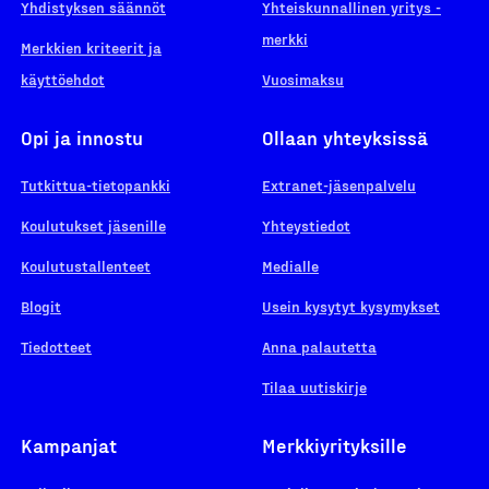
Yhdistyksen säännöt
Yhteiskunnallinen yritys -
merkki
Merkkien kriteerit ja
käyttöehdot
Vuosimaksu
Opi ja innostu
Ollaan yhteyksissä
Tutkittua-tietopankki
Extranet-jäsenpalvelu
Koulutukset jäsenille
Yhteystiedot
Koulutustallenteet
Medialle
Blogit
Usein kysytyt kysymykset
Tiedotteet
Anna palautetta
Tilaa uutiskirje
Kampanjat
Merkkiyrityksille