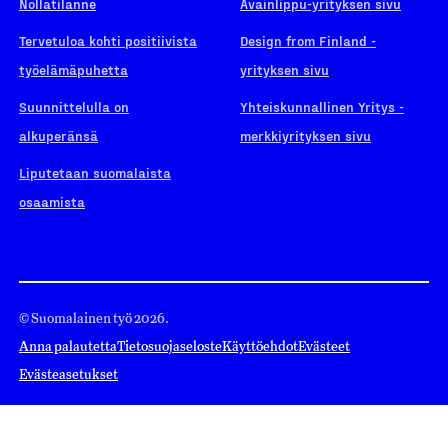
Nollatilanne
Avainlippu-yrityksen sivu
Tervetuloa kohti positiivista
Design from Finland -
työelämäpuhetta
yrityksen sivu
Suunnittelulla on
Yhteiskunnallinen Yritys -
alkuperänsä
merkkiyrityksen sivu
Liputetaan suomalaista
osaamista
© Suomalainen työ 2026.
Anna palautetta
Tietosuojaseloste
Käyttöehdot
Evästeet
Evästeasetukset