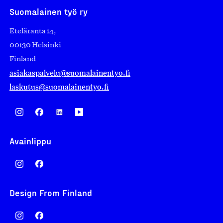
Suomalainen työ ry
Eteläranta 14,
00130 Helsinki
Finland
asiakaspalvelu@suomalainentyo.fi
laskutus@suomalainentyo.fi
Avainlippu
Design From Finland