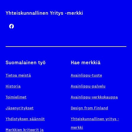
Yhteiskunnallinen Yritys -merkki
Suomalainen työ
Hae merkkiä
Tietoa meistä
Avainlippu-tuote
Historia
Avainlippu-palvelu
Toimielimet
Avainlippu-verkkokauppa
Jäsenyritykset
Design from Finland
Yhdistyksen säännöt
Yhteiskunnallinen yritys -
merkki
Merkkien kriteerit ja