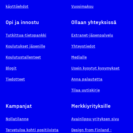
käyttöehdot
Vuosimaksu
Opi ja innostu
Ollaan yhteyksissä
Tutkittua-tietopankki
Extranet-jäsenpalvelu
Koulutukset jäsenille
Yhteystiedot
Koulutustallenteet
Medialle
Blogit
Usein kysytyt kysymykset
Tiedotteet
Anna palautetta
Tilaa uutiskirje
Kampanjat
Merkkiyrityksille
Nollatilanne
Avainlippu-yrityksen sivu
Tervetuloa kohti positiivista
Design from Finland -