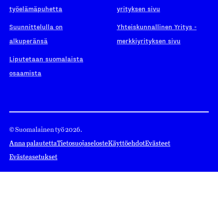
työelämäpuhetta
yrityksen sivu
Suunnittelulla on
Yhteiskunnallinen Yritys -
alkuperänsä
merkkiyrityksen sivu
Liputetaan suomalaista
osaamista
© Suomalainen työ 2026.
Anna palautetta
Tietosuojaseloste
Käyttöehdot
Evästeet
Evästeasetukset