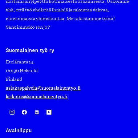
nostamaan ylpeyttä kotimaisesta osaamisesta. Uskomme
yhä, että työ yhdistää ihmisiä ja rakentaa vahvaa,
elinvoimaista yhteiskuntaa. Me rakastamme työtä!
Sanoimmeko sen jo?
Suomalainen työ ry
Eteläranta 14,
00130 Helsinki
Finland
asiakaspalvelu@suomalainentyo.fi
laskutus@suomalainentyo.fi
Avainlippu