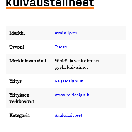
kuivaustelineet
Merkki
Avainlippu
Tyyppi
Tuote
Merkkiluvan nimi
Sähkö- ja vesitoimiset
pyyhekuivaimet
Yritys
REJ Design Oy
Yrityksen
www.rejdesign.fi
verkkosivut
Kategoria
Sähkölaitteet