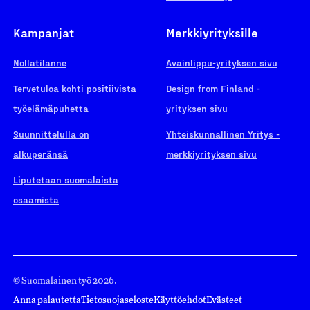
Kampanjat
Merkkiyrityksille
Nollatilanne
Avainlippu-yrityksen sivu
Tervetuloa kohti positiivista
Design from Finland -
työelämäpuhetta
yrityksen sivu
Suunnittelulla on
Yhteiskunnallinen Yritys -
alkuperänsä
merkkiyrityksen sivu
Liputetaan suomalaista
osaamista
© Suomalainen työ 2026.
Anna palautetta
Tietosuojaseloste
Käyttöehdot
Evästeet