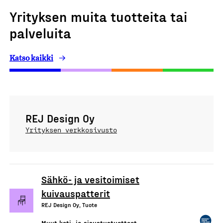
Yrityksen muita tuotteita tai
palveluita
Katso kaikki
REJ Design Oy
Yrityksen verkkosivusto
Sähkö- ja vesitoimiset
kuivauspatterit
REJ Design Oy, Tuote
Muut koti- ja sisustustuotteet