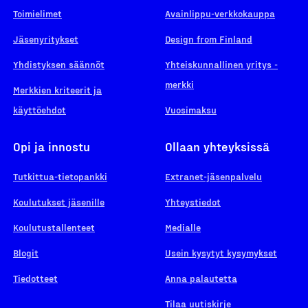
Toimielimet
Avainlippu-verkkokauppa
Jäsenyritykset
Design from Finland
Yhdistyksen säännöt
Yhteiskunnallinen yritys -
merkki
Merkkien kriteerit ja
käyttöehdot
Vuosimaksu
Opi ja innostu
Ollaan yhteyksissä
Tutkittua-tietopankki
Extranet-jäsenpalvelu
Koulutukset jäsenille
Yhteystiedot
Koulutustallenteet
Medialle
Blogit
Usein kysytyt kysymykset
Tiedotteet
Anna palautetta
Tilaa uutiskirje