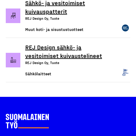
Sähkö- ja vesitoimiset
kuivauspatterit
REJ Design Oy, Tuote
Muut koti- ja sisustustuotteet
REJ Design sähkö- ja
vesitoimiset kuivaustelineet
REJ Design Oy, Tuote
Sähkölaitteet