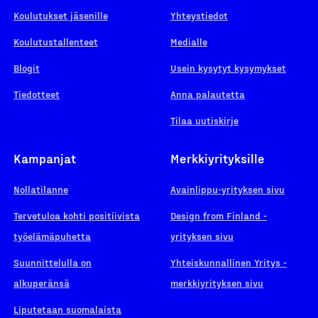
Koulutukset jäsenille
Yhteystiedot
Koulutustallenteet
Medialle
Blogit
Usein kysytyt kysymykset
Tiedotteet
Anna palautetta
Tilaa uutiskirje
Kampanjat
Merkkiyrityksille
Nollatilanne
Avainlippu-yrityksen sivu
Tervetuloa kohti positiivista
Design from Finland -
työelämäpuhetta
yrityksen sivu
Suunnittelulla on
Yhteiskunnallinen Yritys -
alkuperänsä
merkkiyrityksen sivu
Liputetaan suomalaista