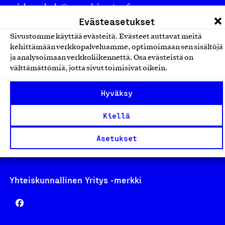
asiakaspalvelu@suomalainentyo.fi
Evästeasetukset
laskutus@suomalainentyo.fi
Sivustomme käyttää evästeitä. Evästeet auttavat meitä
kehittämään verkkopalveluamme, optimoimaan sen sisältöjä
ja analysoimaan verkkoliikennettä. Osa evästeistä on
välttämättömiä, jotta sivut toimisivat oikein.
Avainlippu
Hyväksy
Kiellä
Design From Finland
Asetukset
Yhteiskunnallinen Yritys -merkki