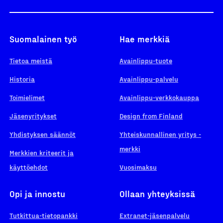
Suomalainen työ
Hae merkkiä
Tietoa meistä
Avainlippu-tuote
Historia
Avainlippu-palvelu
Toimielimet
Avainlippu-verkkokauppa
Jäsenyritykset
Design from Finland
Yhdistyksen säännöt
Yhteiskunnallinen yritys -
merkki
Merkkien kriteerit ja
käyttöehdot
Vuosimaksu
Opi ja innostu
Ollaan yhteyksissä
Tutkittua-tietopankki
Extranet-jäsenpalvelu