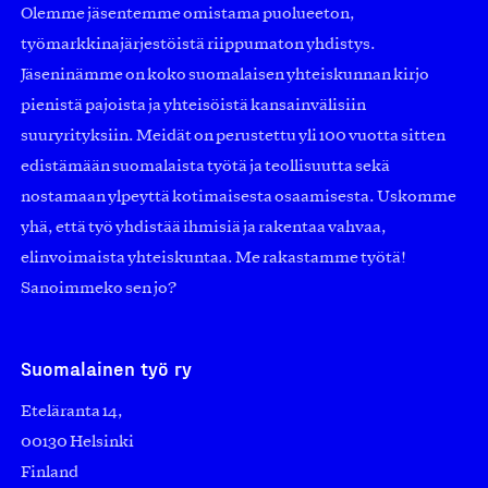
Olemme jäsentemme omistama puolueeton,
työmarkkinajärjestöistä riippumaton yhdistys.
Jäseninämme on koko suomalaisen yhteiskunnan kirjo
pienistä pajoista ja yhteisöistä kansainvälisiin
suuryrityksiin. Meidät on perustettu yli 100 vuotta sitten
edistämään suomalaista työtä ja teollisuutta sekä
nostamaan ylpeyttä kotimaisesta osaamisesta. Uskomme
yhä, että työ yhdistää ihmisiä ja rakentaa vahvaa,
elinvoimaista yhteiskuntaa. Me rakastamme työtä!
Sanoimmeko sen jo?
Suomalainen työ ry
Eteläranta 14,
00130 Helsinki
Finland