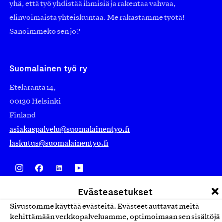
yhä, että työ yhdistää ihmisiä ja rakentaa vahvaa,
elinvoimaista yhteiskuntaa. Me rakastamme työtä!
Sanoimmeko sen jo?
Suomalainen työ ry
Eteläranta 14,
00130 Helsinki
Finland
asiakaspalvelu@suomalainentyo.fi
laskutus@suomalainentyo.fi
Evästeasetukset
Avainlippu
Sivustomme käyttää evästeitä. Evästeet auttavat meitä
kehittämään verkkopalveluamme, optimoimaan sen sisältöjä