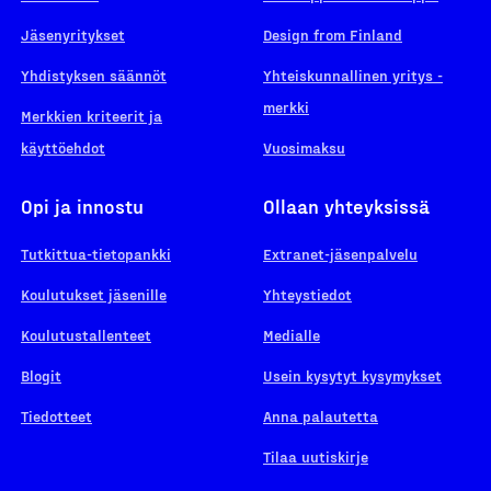
Jäsenyritykset
Design from Finland
Yhdistyksen säännöt
Yhteiskunnallinen yritys -
merkki
Merkkien kriteerit ja
käyttöehdot
Vuosimaksu
Opi ja innostu
Ollaan yhteyksissä
Tutkittua-tietopankki
Extranet-jäsenpalvelu
Koulutukset jäsenille
Yhteystiedot
Koulutustallenteet
Medialle
Blogit
Usein kysytyt kysymykset
Tiedotteet
Anna palautetta
Tilaa uutiskirje