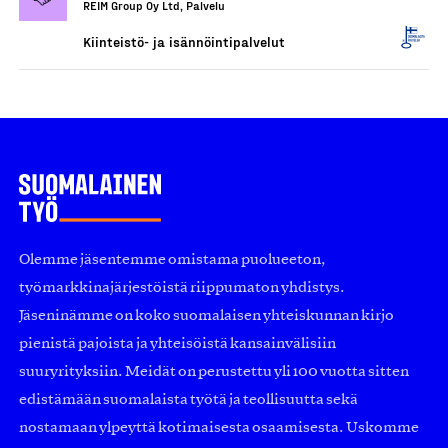
REIM Group Oy Ltd, Palvelu
Kiinteistö- ja isännöintipalvelut
Olemme jäsentemme omistama puolueeton,
työmarkkinajärjestöistä riippumaton yhdistys.
Jäseninämme on koko suomalaisen yhteiskunnan kirjo
pienistä pajoista ja yhteisöistä kansainvälisiin
suuryrityksiin. Meidät on perustettu yli 100 vuotta sitten
edistämään suomalaista työtä ja teollisuutta sekä
nostamaan ylpeyttä kotimaisesta osaamisesta. Uskomme