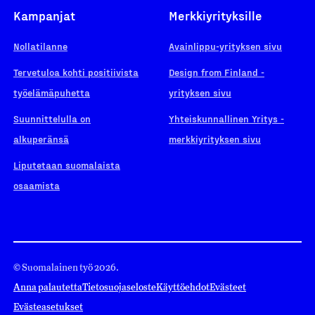
Kampanjat
Merkkiyrityksille
Nollatilanne
Avainlippu-yrityksen sivu
Tervetuloa kohti positiivista
Design from Finland -
työelämäpuhetta
yrityksen sivu
Suunnittelulla on
Yhteiskunnallinen Yritys -
alkuperänsä
merkkiyrityksen sivu
Liputetaan suomalaista
osaamista
© Suomalainen työ 2026.
Anna palautetta
Tietosuojaseloste
Käyttöehdot
Evästeet
Evästeasetukset