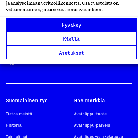
ja analysoimaan verkkoliikennettä. Osa evästeistä on
välttämättömiä, jotta sivut toimisivat oikein.
Design From Finland
Hyväksy
Kiellä
Yhteiskunnallinen Yritys -merkki
Asetukset
Suomalainen työ
Hae merkkiä
Tietoa meistä
Avainlippu-tuote
Historia
Avainlippu-palvelu
Toimielimet
Avainlippu-verkkokauppa