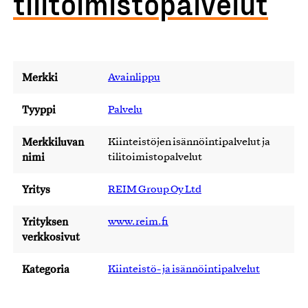
tilitoimistopalvelut
Merkki
Avainlippu
Tyyppi
Palvelu
Merkkiluvan
Kiinteistöjen isännöintipalvelut ja
nimi
tilitoimistopalvelut
Yritys
REIM Group Oy Ltd
Yrityksen
www.reim.fi
verkkosivut
Kategoria
Kiinteistö- ja isännöintipalvelut