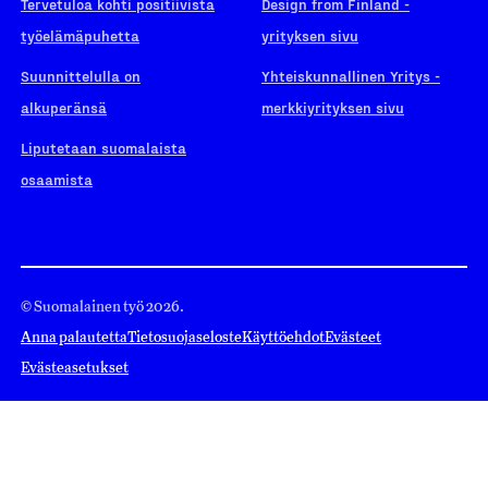
Tervetuloa kohti positiivista
Design from Finland -
työelämäpuhetta
yrityksen sivu
Suunnittelulla on
Yhteiskunnallinen Yritys -
alkuperänsä
merkkiyrityksen sivu
Liputetaan suomalaista
osaamista
© Suomalainen työ 2026.
Anna palautetta
Tietosuojaseloste
Käyttöehdot
Evästeet
Evästeasetukset