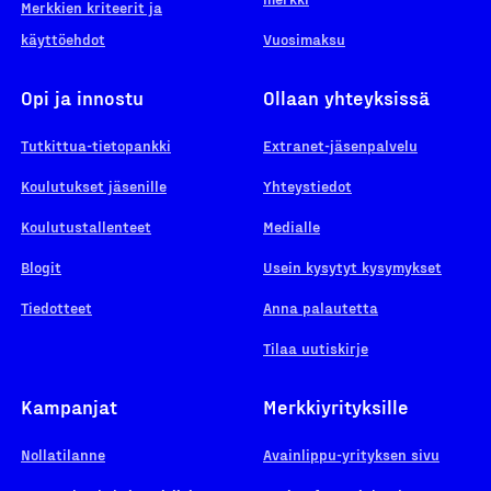
Merkkien kriteerit ja
käyttöehdot
Vuosimaksu
Opi ja innostu
Ollaan yhteyksissä
Tutkittua-tietopankki
Extranet-jäsenpalvelu
Koulutukset jäsenille
Yhteystiedot
Koulutustallenteet
Medialle
Blogit
Usein kysytyt kysymykset
Tiedotteet
Anna palautetta
Tilaa uutiskirje
Kampanjat
Merkkiyrityksille
Nollatilanne
Avainlippu-yrityksen sivu