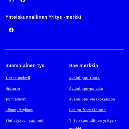
Yhteiskunnallinen Yritys -merkki
Suomalainen työ
Hae merkkiä
Tietoa meistä
Avainlippu-tuote
Historia
Avainlippu-palvelu
Toimielimet
Avainlippu-verkkokauppa
Jäsenyritykset
Design from Finland
Yhdistyksen säännöt
Yhteiskunnallinen yritys -
merkki