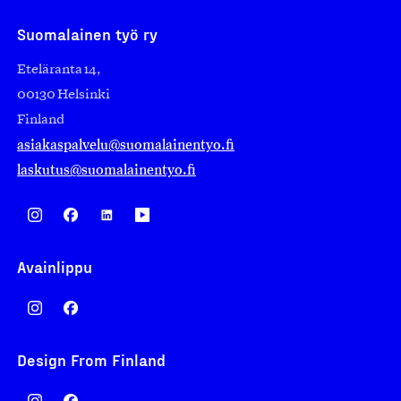
Suomalainen työ ry
Eteläranta 14,
00130 Helsinki
Finland
asiakaspalvelu@suomalainentyo.fi
laskutus@suomalainentyo.fi
Avainlippu
Design From Finland