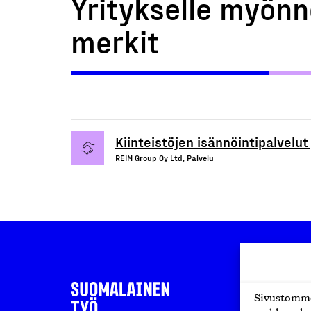
Yritykselle myönn
merkit
Kiinteistöjen isännöintipalvelut 
REIM Group Oy Ltd, Palvelu
Sivustomme 