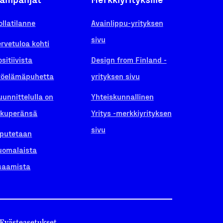
ollatilanne
Avainlippu-yrityksen
sivu
ervetuloa kohti
ositiivista
Design from Finland -
yöelämäpuhetta
yrityksen sivu
uunnittelulla on
Yhteiskunnallinen
lkuperänsä
Yritys -merkkiyrityksen
sivu
iputetaan
uomalaista
saamista
Evästeasetukset