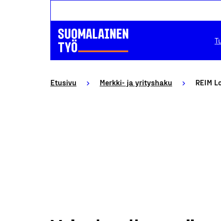
T
Etusivu
Merkki- ja yrityshaku
REIM L