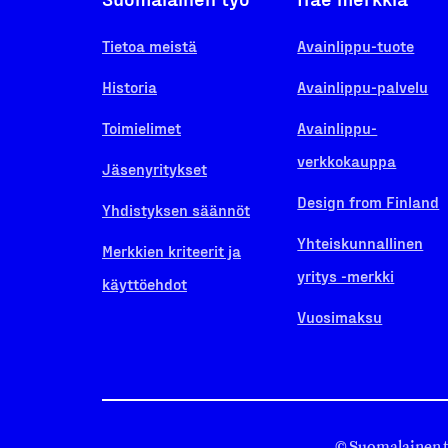
Tietoa meistä
Avainlippu-tuote
Historia
Avainlippu-palvelu
Toimielimet
Avainlippu-
verkkokauppa
Jäsenyritykset
Design from Finland
Yhdistyksen säännöt
Yhteiskunnallinen
Merkkien kriteerit ja
yritys -merkki
käyttöehdot
Vuosimaksu
© Suomalainen 