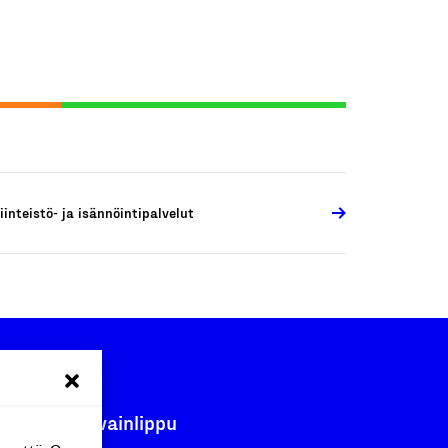
iinteistö- ja isännöintipalvelut
Avainlippu