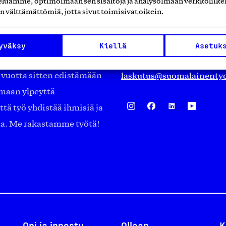
luamme, optimoimaan sen sisältöjä ja analysoimaan verkkoliike
Eteläranta 14,
n välttämättömiä, jotta sivut toimisivat oikein.
työmarkkinajärjestöistä
00130 Helsinki
ko suomalaisen
Finland
yväksy
Kiellä
Asetuk
asiakaspalvelu@suomalai
isöistä kansainvälisiin
laskutus@suomalainentyo
0 vuotta sitten edistämään
amaan ylpeyttä
ä työ yhdistää ihmisiä ja
aa. Me rakastamme työtä!
Opi ja innostu
Ollaan
K