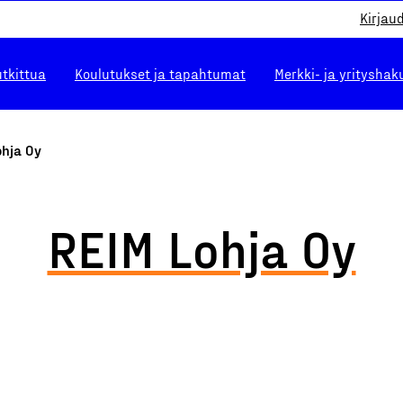
Kirjau
utkittua
Koulutukset ja tapahtumat
Merkki- ja yrityshak
ohja Oy
REIM Lohja Oy