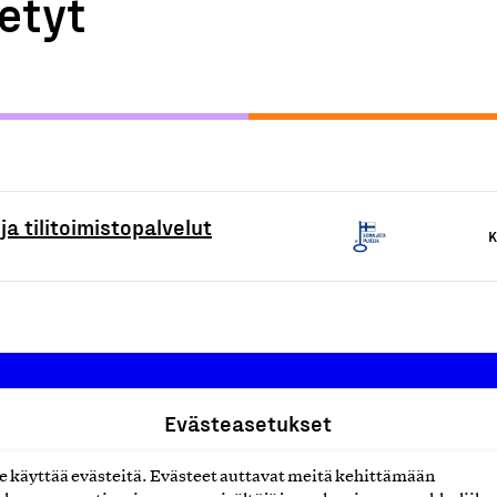
etyt
ja tilitoimistopalvelut
K
Evästeasetukset
Suomalainen työ ry
käyttää evästeitä. Evästeet auttavat meitä kehittämään