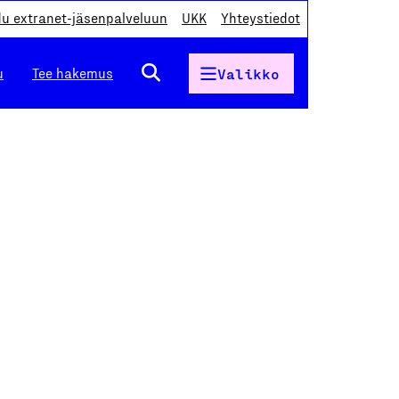
du extranet-jäsenpalveluun
UKK
Yhteystiedot
u
Tee hakemus
Valikko