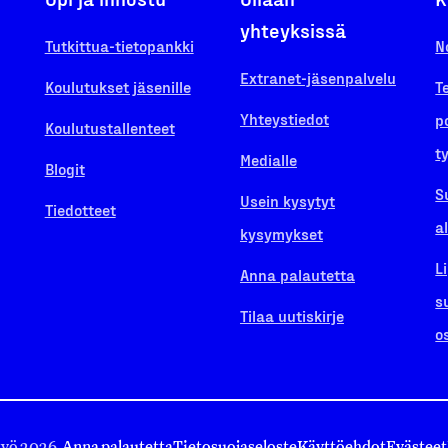
yhteyksissä
Tutkittua-tietopankki
N
Extranet-jäsenpalvelu
Koulutukset jäsenille
T
Yhteystiedot
p
Koulutustallenteet
t
Medialle
Blogit
S
Usein kysytyt
Tiedotteet
a
kysymykset
L
Anna palautetta
s
Tilaa uutiskirje
o
työ 2026.
Anna palautetta
Tietosuojaseloste
Käyttöehdot
Evästeet