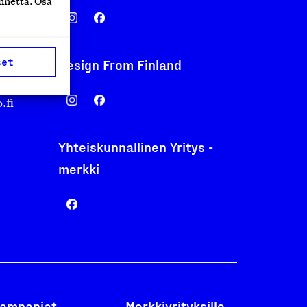
nnettä. Osa
set
Design From Finland
nentyo.fi
.fi
Yhteiskunnallinen Yritys -
merkki
ampanjat
Merkkiyrityksille