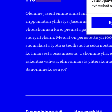
verkkopalve
evästeistä o
Olemme jäsentemme omistama puolueeton, 
riippumaton yhdistys. Jäseninämme on ko
H
yhteiskunnan kirjo pienistä pajoista ja yhte
suuryrityksiin. Meidät on perustettu yli 10
suomalaista työtä ja teollisuutta sekä nost
kotimaisesta osaamisesta. Uskomme yhä, ett
rakentaa vahvaa, elinvoimaista yhteiskunt
Sanoimmeko sen jo?
Suomalainen työ
Hae merkkiä