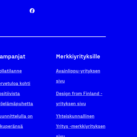
ampanjat
Merkkiyrityksille
ollatilanne
Avainlippu-yrityksen
sivu
ervetuloa kohti
ositiivista
Design from Finland -
yöelämäpuhetta
yrityksen sivu
uunnittelulla on
Yhteiskunnallinen
lkuperänsä
Yritys -merkkiyrityksen
sivu