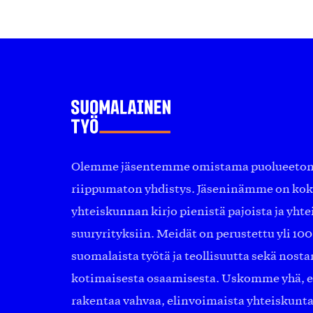
Olemme jäsentemme omistama puolueeton, 
riippumaton yhdistys. Jäseninämme on ko
yhteiskunnan kirjo pienistä pajoista ja yhte
suuryrityksiin. Meidät on perustettu yli 10
suomalaista työtä ja teollisuutta sekä nost
kotimaisesta osaamisesta. Uskomme yhä, ett
rakentaa vahvaa, elinvoimaista yhteiskunt