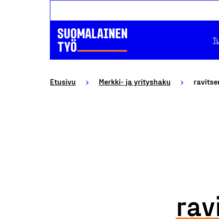
T
Etusivu
Merkki- ja yrityshaku
ravits
rav