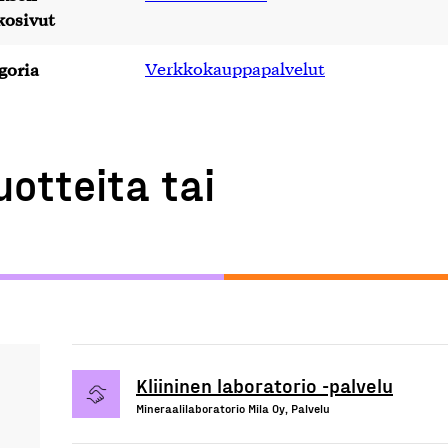
kosivut
goria
Verkkokauppapalvelut
uotteita tai
Kliininen laboratorio -palvelu
Mineraalilaboratorio Mila Oy, Palvelu