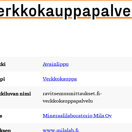
erkkokauppapalve
ki
Avainlippu
pi
Verkkokauppa
kiluvan nimi
ravitsemusmittaukset.fi-
verkkokauppapalvelu
s
Mineraalilaboratorio Mila Oy
yksen
www.milalab.fi