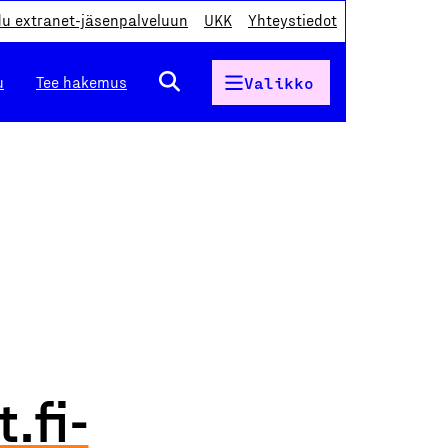
du extranet-jäsenpalveluun
UKK
Yhteystiedot
u
Tee hakemus
Valikko
.fi-