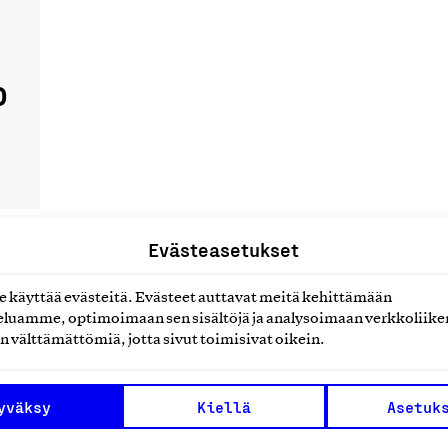
o
Evästeasetukset
käyttää evästeitä. Evästeet auttavat meitä kehittämään
uotteet tai
luamme, optimoimaan sen sisältöjä ja analysoimaan verkkoliike
n välttämättömiä, jotta sivut toimisivat oikein.
yväksy
Kiellä
Asetuk