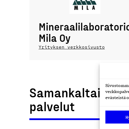
Mineraalilaboratori
Mila Oy
Yrityksen verkkosivusto
Sivustomme 
Samankaltaiset t
verkkopalve
evästeistä o
palvelut
H