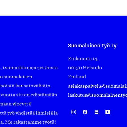
Suomalainen työ ry
Eteläranta 14,
työmarkkinajärjestöistä
00130 Helsinki
ko suomalaisen
Finland
asiakaspalvelu@suomalai
isöistä kansainvälisiin
laskutus@suomalainentyo
0 vuotta sitten edistämään
amaan ylpeyttä
ä työ yhdistää ihmisiä ja
aa. Me rakastamme työtä!