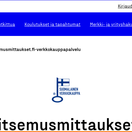
Kirjau
utkittua
Koulutukset ja tapahtumat
Merkki- ja yrityshak
emusmittaukset.fi-verkkokauppapalvelu
itsemusmittaukset