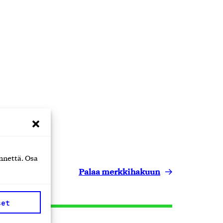
nnettä. Osa
Palaa merkkihakuun
set