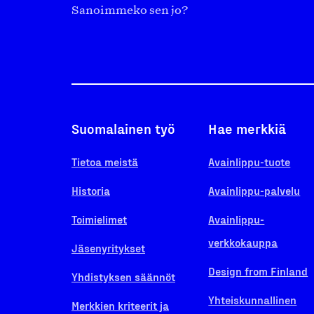
Sanoimmeko sen jo?
Suomalainen työ
Hae merkkiä
Tietoa meistä
Avainlippu-tuote
Historia
Avainlippu-palvelu
Toimielimet
Avainlippu-
verkkokauppa
Jäsenyritykset
Design from Finland
Yhdistyksen säännöt
Yhteiskunnallinen
Merkkien kriteerit ja