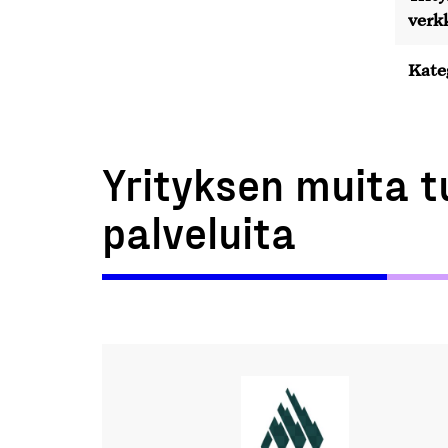
verk
Kate
Yrityksen muita t
palveluita