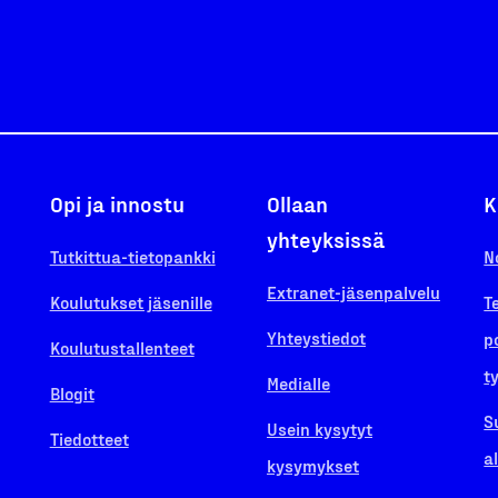
Opi ja innostu
Ollaan
K
yhteyksissä
Tutkittua-tietopankki
N
Extranet-jäsenpalvelu
Koulutukset jäsenille
T
Yhteystiedot
p
Koulutustallenteet
t
Medialle
Blogit
S
Usein kysytyt
Tiedotteet
a
kysymykset