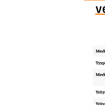
v
Merk
Tyyp
Merk
Yrity
Yrit