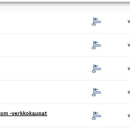
V
V
V
V
.com -verkkokaupat
V