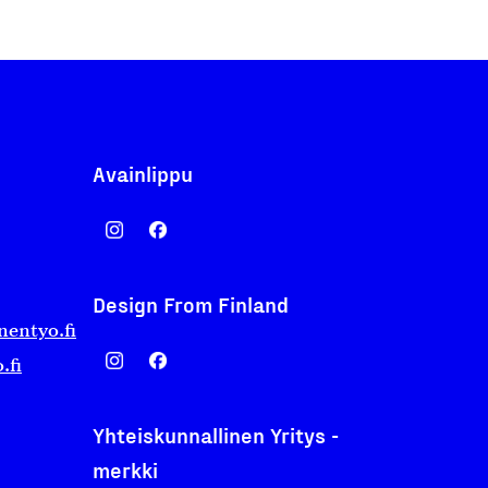
Avainlippu
Design From Finland
nentyo.fi
.fi
Yhteiskunnallinen Yritys -
merkki