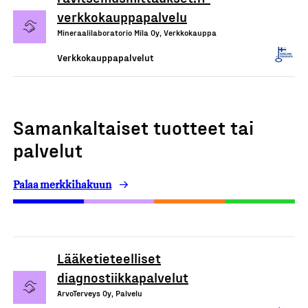
verkkokauppapalvelu
Mineraalilaboratorio Mila Oy, Verkkokauppa
Verkkokauppapalvelut
Samankaltaiset tuotteet tai
palvelut
Palaa merkkihakuun
Lääketieteelliset
diagnostiikkapalvelut
ArvoTerveys Oy, Palvelu