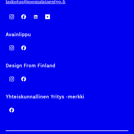
laskutus@suomalainentyo.fi
Avainlippu
Design From Finland
Yhteiskunnallinen Yritys -merkki