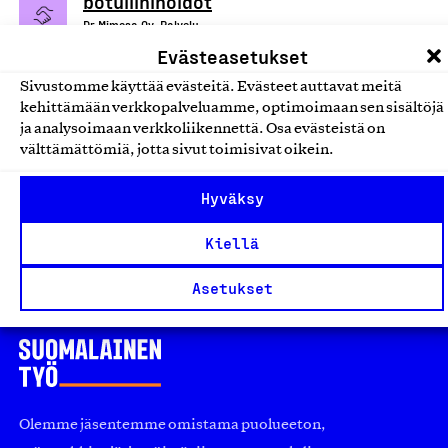
botuliinihoidot
Dr Mimosa Oy, Palvelu
Evästeasetukset
Lääkäri- ja terveydenhuollon palvelut
Sivustomme käyttää evästeitä. Evästeet auttavat meitä
kehittämään verkkopalveluamme, optimoimaan sen sisältöjä
Lääkärin etävastaanotto- ja
ja analysoimaan verkkoliikennettä. Osa evästeistä on
kotilääkäripalvelut
välttämättömiä, jotta sivut toimisivat oikein.
TerveysProfiili Oy, Palvelu
Hyväksy
Lääkäri- ja terveydenhuollon palvelut
Kiellä
Asetukset
Olemme jäsentemme omistama puolueeton,