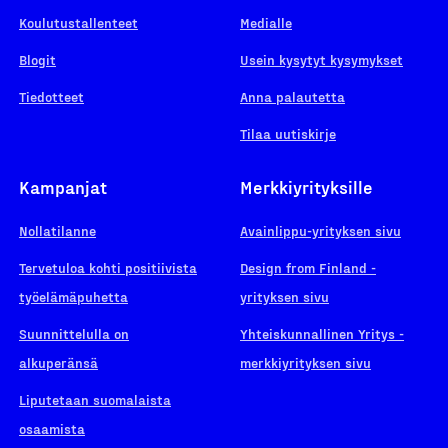
Koulutustallenteet
Medialle
Blogit
Usein kysytyt kysymykset
Tiedotteet
Anna palautetta
Tilaa uutiskirje
Kampanjat
Merkkiyrityksille
Nollatilanne
Avainlippu-yrityksen sivu
Tervetuloa kohti positiivista
Design from Finland -
työelämäpuhetta
yrityksen sivu
Suunnittelulla on
Yhteiskunnallinen Yritys -
alkuperänsä
merkkiyrityksen sivu
Liputetaan suomalaista
osaamista