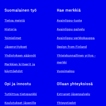
Suomalainen työ
Hae merkkiä
Tietoa meistä
Avainlippu-tuote
Historia
Avainlippu-palvelu
Toimielimet
Avainlippu-verkkokauppa
Jäsenyritykset
Design from Finland
Yhdistyksen säännöt
Yhteiskunnallinen yritys -
merkki
Merkkien kriteerit ja
käyttöehdot
Vuosimaksu
Opi ja innostu
Ollaan yhteyksissä
Tutkittua-tietopankki
Extranet-jäsenpalvelu
Koulutukset jäsenille
Yhteystiedot