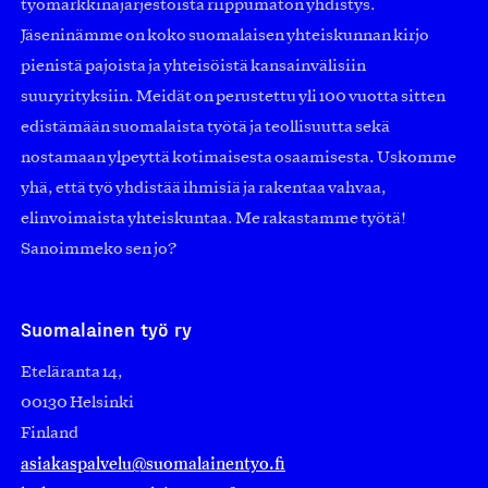
työmarkkinajärjestöistä riippumaton yhdistys.
Jäseninämme on koko suomalaisen yhteiskunnan kirjo
pienistä pajoista ja yhteisöistä kansainvälisiin
suuryrityksiin. Meidät on perustettu yli 100 vuotta sitten
edistämään suomalaista työtä ja teollisuutta sekä
nostamaan ylpeyttä kotimaisesta osaamisesta. Uskomme
yhä, että työ yhdistää ihmisiä ja rakentaa vahvaa,
elinvoimaista yhteiskuntaa. Me rakastamme työtä!
Sanoimmeko sen jo?
Suomalainen työ ry
Eteläranta 14,
00130 Helsinki
Finland
asiakaspalvelu@suomalainentyo.fi