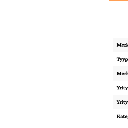
Merk
Tyyp
Merk
Yrity
Yrit
Kate