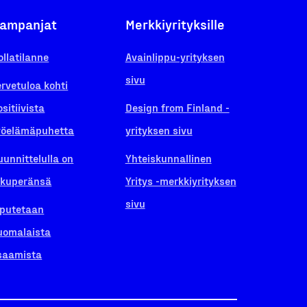
ampanjat
Merkkiyrityksille
ollatilanne
Avainlippu-yrityksen
sivu
ervetuloa kohti
ositiivista
Design from Finland -
yöelämäpuhetta
yrityksen sivu
uunnittelulla on
Yhteiskunnallinen
lkuperänsä
Yritys -merkkiyrityksen
sivu
iputetaan
uomalaista
saamista