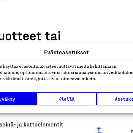
uotteet tai
Evästeasetukset
käyttää evästeitä. Evästeet auttavat meitä kehittämään
luamme, optimoimaan sen sisältöjä ja analysoimaan verkkoliike
n välttämättömiä, jotta sivut toimisivat oikein.
lmät, parvekelasitukset,
yväksy
Kiellä
Asetuk
M
seinä- ja kattoelementit
M