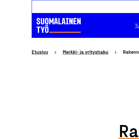
T
Etusivu
Merkki- ja yrityshaku
Rakennu
Ra