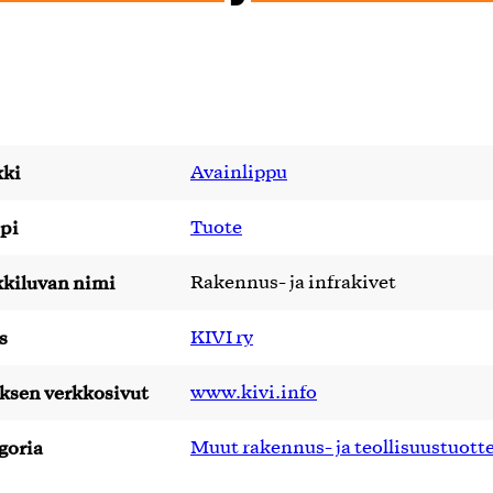
ki
Avainlippu
pi
Tuote
kiluvan nimi
Rakennus- ja infrakivet
s
KIVI ry
yksen verkkosivut
www.kivi.info
goria
Muut rakennus- ja teollisuustuott