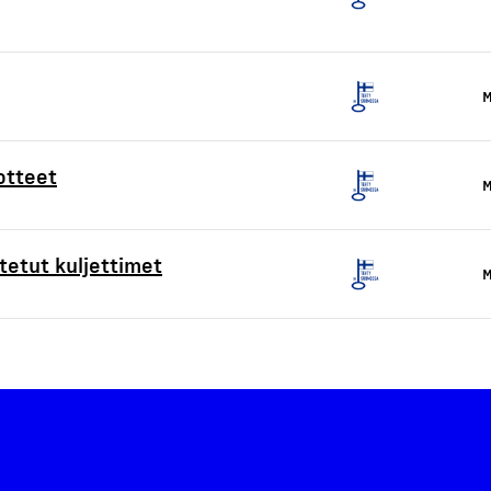
M
otteet
M
etut kuljettimet
M