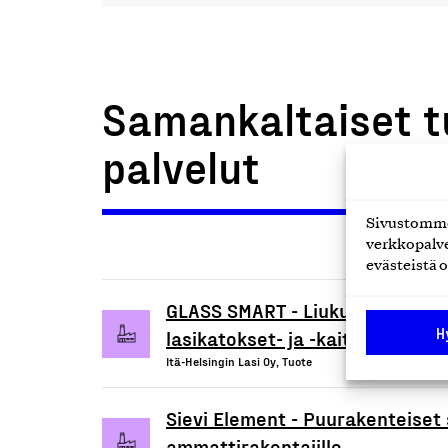
Samankaltaiset t
palvelut
Sivustomme 
verkkopalve
evästeistä o
GLASS SMART - Liukulasijärjeste
H
lasikatokset- ja -kaiteet
Itä-Helsingin Lasi Oy, Tuote
Sievi Element - Puurakenteiset 
ammattirakentajille