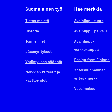
Suomalainen työ
Hae merkkiä
Tietoa meistä
Avainlippu-tuote
Historia
Avainlippu-palvelu
Toimielimet
Avainlippu-
verkkokauppa
Jäsenyritykset
Design from Finland
Yhdistyksen säännöt
Yhteiskunnallinen
Merkkien kriteerit ja
yritys -merkki
käyttöehdot
Vuosimaksu