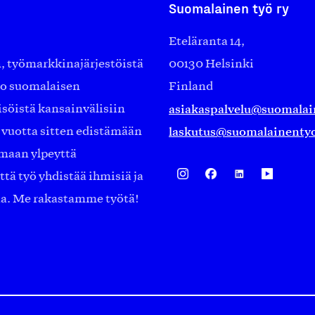
Suomalainen työ ry
Eteläranta 14,
työmarkkinajärjestöistä
00130 Helsinki
ko suomalaisen
Finland
asiakaspalvelu@suomalai
isöistä kansainvälisiin
laskutus@suomalainentyo
0 vuotta sitten edistämään
amaan ylpeyttä
ä työ yhdistää ihmisiä ja
aa. Me rakastamme työtä!