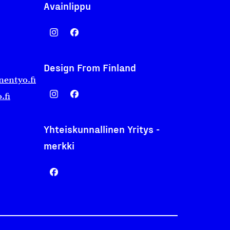
Avainlippu
Design From Finland
nentyo.fi
.fi
Yhteiskunnallinen Yritys -
merkki