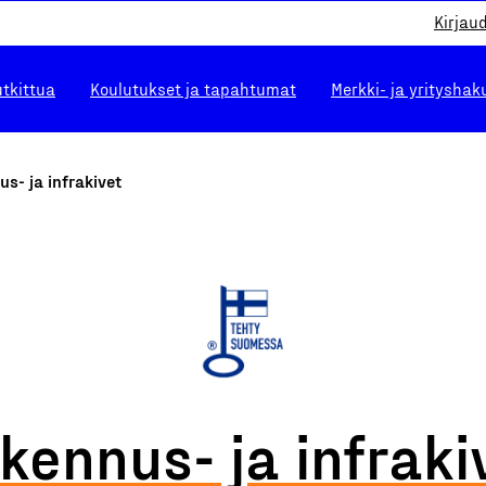
Kirjau
utkittua
Koulutukset ja tapahtumat
Merkki- ja yrityshak
s- ja infrakivet
kennus- ja infraki