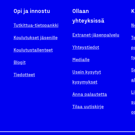
Opi ja innostu
Ollaan
K
yhteyksissä
Tutkittua-tietopankki
N
Extranet-jäsenpalvelu
Koulutukset jäsenille
T
Yhteystiedot
p
Koulutustallenteet
t
Medialle
Blogit
S
Usein kysytyt
Tiedotteet
a
kysymykset
L
Anna palautetta
s
Tilaa uutiskirje
o