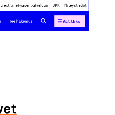
du extranet-jäsenpalveluun
UKK
Yhteystiedot
u
Tee hakemus
Valikko
vet