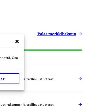
Palaa merkkihakuun
nnettä. Osa
set
uut rakennus- ja teollisuustuotteet
uut rakennus- ja teollisuustuotteet