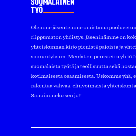
Olemme jäsentemme omistama puolueeton, 
riippumaton yhdistys. Jäseninämme on ko
yhteiskunnan kirjo pienistä pajoista ja yhte
suuryrityksiin. Meidät on perustettu yli 10
suomalaista työtä ja teollisuutta sekä nost
kotimaisesta osaamisesta. Uskomme yhä, ett
rakentaa vahvaa, elinvoimaista yhteiskunt
Sanoimmeko sen jo?