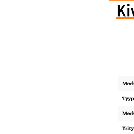
Ki
Merk
Tyyp
Merk
Yrity