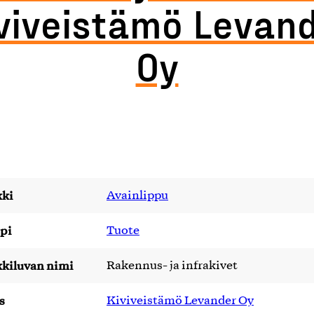
viveistämö Levan
Oy
ki
Avainlippu
pi
Tuote
kiluvan nimi
Rakennus- ja infrakivet
s
Kiviveistämö Levander Oy