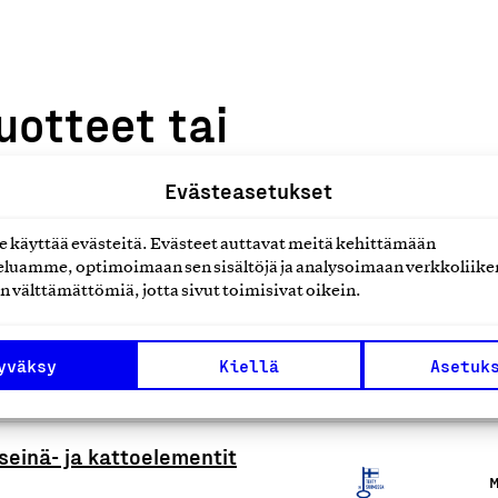
uotteet tai
Evästeasetukset
käyttää evästeitä. Evästeet auttavat meitä kehittämään
luamme, optimoimaan sen sisältöjä ja analysoimaan verkkoliike
n välttämättömiä, jotta sivut toimisivat oikein.
lmät, parvekelasitukset,
M
yväksy
Kiellä
Asetuk
seinä- ja kattoelementit
M