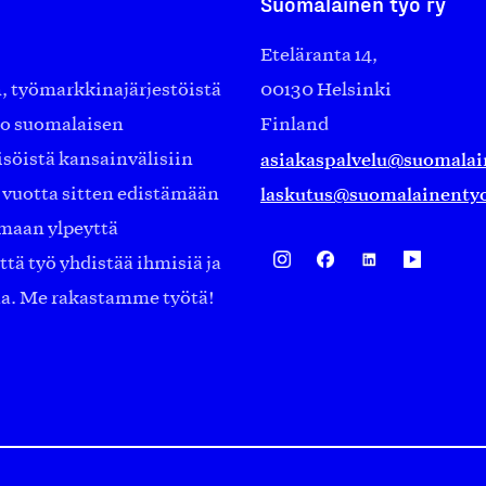
Suomalainen työ ry
Eteläranta 14,
työmarkkinajärjestöistä
00130 Helsinki
ko suomalaisen
Finland
asiakaspalvelu@suomalai
isöistä kansainvälisiin
laskutus@suomalainentyo
0 vuotta sitten edistämään
amaan ylpeyttä
ä työ yhdistää ihmisiä ja
aa. Me rakastamme työtä!