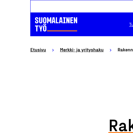
T
Etusivu
Merkki- ja yrityshaku
Rakennu
Rak