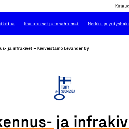
Kirjau
utkittua
Koulutukset ja tapahtumat
Merkki- ja yrityshak
s- ja infrakivet – Kiviveistämö Levander Oy
ennus- ja infrakiv