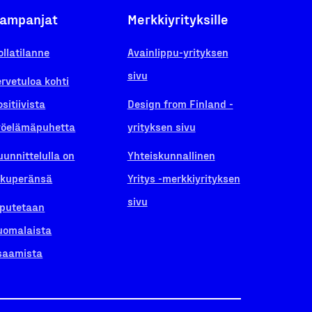
ampanjat
Merkkiyrityksille
ollatilanne
Avainlippu-yrityksen
sivu
ervetuloa kohti
ositiivista
Design from Finland -
yöelämäpuhetta
yrityksen sivu
uunnittelulla on
Yhteiskunnallinen
lkuperänsä
Yritys -merkkiyrityksen
sivu
iputetaan
uomalaista
saamista