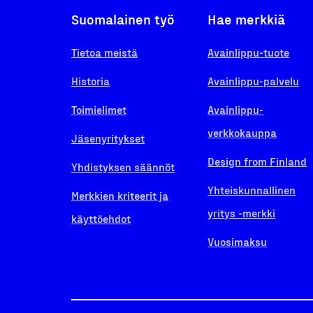
Suomalainen työ
Hae merkkiä
Tietoa meistä
Avainlippu-tuote
Historia
Avainlippu-palvelu
Toimielimet
Avainlippu-
verkkokauppa
Jäsenyritykset
Design from Finland
Yhdistyksen säännöt
Yhteiskunnallinen
Merkkien kriteerit ja
yritys -merkki
käyttöehdot
Vuosimaksu