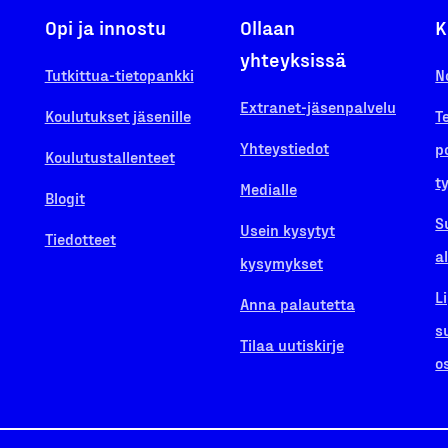
Opi ja innostu
Ollaan
K
yhteyksissä
Tutkittua-tietopankki
N
Extranet-jäsenpalvelu
Koulutukset jäsenille
T
Yhteystiedot
p
Koulutustallenteet
t
Medialle
Blogit
S
Usein kysytyt
Tiedotteet
a
kysymykset
L
Anna palautetta
s
Tilaa uutiskirje
o