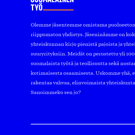
Olemme jäsentemme omistama puolueeton, 
riippumaton yhdistys. Jäseninämme on ko
yhteiskunnan kirjo pienistä pajoista ja yhte
suuryrityksiin. Meidät on perustettu yli 10
suomalaista työtä ja teollisuutta sekä nost
kotimaisesta osaamisesta. Uskomme yhä, ett
rakentaa vahvaa, elinvoimaista yhteiskunt
Sanoimmeko sen jo?