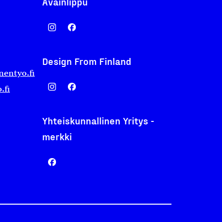
Avainlippu
Design From Finland
nentyo.fi
.fi
Yhteiskunnallinen Yritys -
merkki