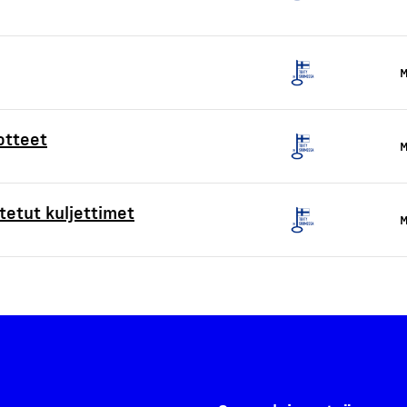
M
otteet
M
etut kuljettimet
M