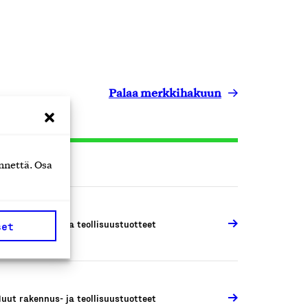
Palaa merkkihakuun
nnettä. Osa
uut rakennus- ja teollisuustuotteet
set
uut rakennus- ja teollisuustuotteet