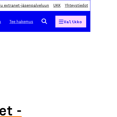
du extranet-jäsenpalveluun
UKK
Yhteystiedot
u
Tee hakemus
Valikko
et -