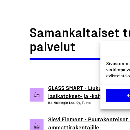
Samankaltaiset t
palvelut
Sivustomme 
verkkopalve
evästeistä o
GLASS SMART - Liukulasijärjeste
lasikatokset- ja -kaiteet
H
Itä-Helsingin Lasi Oy, Tuote
Sievi Element - Puurakenteiset 
ammattirakentajille