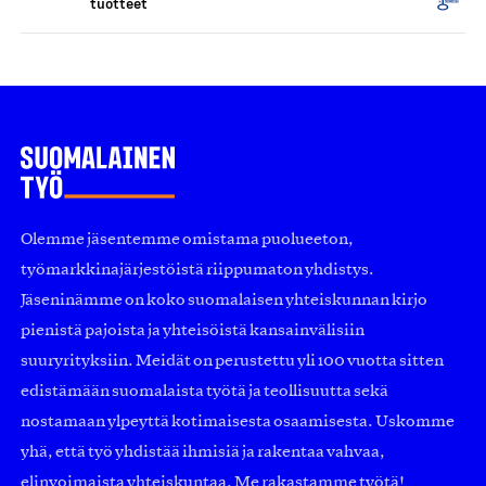
tuotteet
Olemme jäsentemme omistama puolueeton,
työmarkkinajärjestöistä riippumaton yhdistys.
Jäseninämme on koko suomalaisen yhteiskunnan kirjo
pienistä pajoista ja yhteisöistä kansainvälisiin
suuryrityksiin. Meidät on perustettu yli 100 vuotta sitten
edistämään suomalaista työtä ja teollisuutta sekä
nostamaan ylpeyttä kotimaisesta osaamisesta. Uskomme
yhä, että työ yhdistää ihmisiä ja rakentaa vahvaa,
elinvoimaista yhteiskuntaa. Me rakastamme työtä!