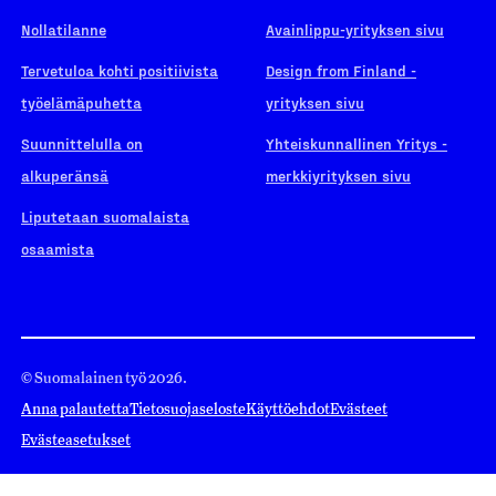
Nollatilanne
Avainlippu-yrityksen sivu
Tervetuloa kohti positiivista
Design from Finland -
työelämäpuhetta
yrityksen sivu
Suunnittelulla on
Yhteiskunnallinen Yritys -
alkuperänsä
merkkiyrityksen sivu
Liputetaan suomalaista
osaamista
© Suomalainen työ 2026.
Anna palautetta
Tietosuojaseloste
Käyttöehdot
Evästeet
Evästeasetukset