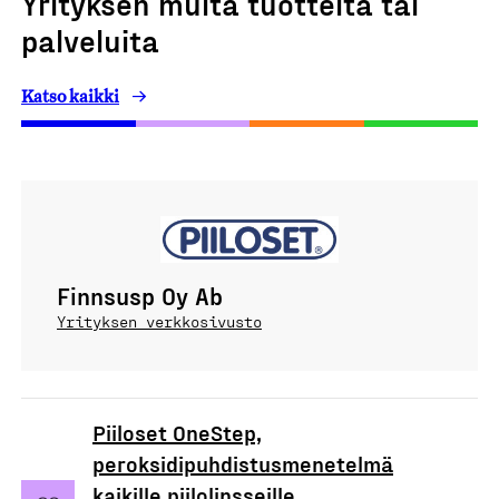
Yrityksen muita tuotteita tai
palveluita
Katso kaikki
Finnsusp Oy Ab
Yrityksen verkkosivusto
Piiloset OneStep,
peroksidipuhdistusmenetelmä
kaikille piilolinsseille