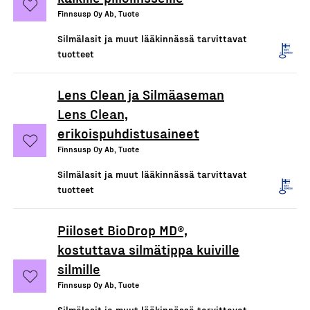
Finnsusp Oy Ab, Tuote
Silmälasit ja muut lääkinnässä tarvittavat
tuotteet
Lens Clean ja Silmäaseman
Lens Clean,
erikoispuhdistusaineet
Finnsusp Oy Ab, Tuote
Silmälasit ja muut lääkinnässä tarvittavat
tuotteet
Piiloset BioDrop MD®,
kostuttava silmätippa kuiville
silmille
Finnsusp Oy Ab, Tuote
Silmälasit ja muut lääkinnässä tarvittavat