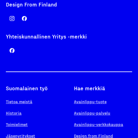
Design From Finland
Yhteiskunnallinen Yritys -merkki
Suomalainen työ
Hae merkkiä
Tietoa meistä
Avainlippu-tuote
Historia
Avainlippu-palvelu
Toimielimet
Avainlippu-verkkokauppa
Jäsenyritykset
Design from Finland