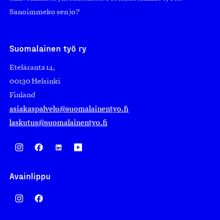
Sanoimmeko sen jo?
Suomalainen työ ry
Eteläranta 14,
00130 Helsinki
Finland
asiakaspalvelu@suomalainentyo.fi
laskutus@suomalainentyo.fi
Avainlippu