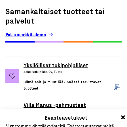
Samankaltaiset tuotteet tai
palvelut
Palaa merkkihakuun
Yksilölliset tukipohjalliset
askellusklinikka Oy, Tuote
Silmälasit ja muut lääkinnässä tarvittavat
tuotteet
Villa Manus -pehmusteet
Villa Manus Oy, Tuote
Evästeasetukset
Silmälasit ja muut lääkinnässä tarvittavat
Sivustomme käyttää evästeitä. Evästeet auttavat meitä