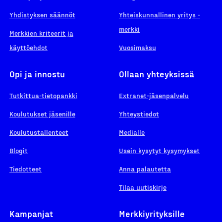
Yhdistyksen säännöt
Yhteiskunnallinen yritys -
merkki
Merkkien kriteerit ja
käyttöehdot
Vuosimaksu
Opi ja innostu
Ollaan yhteyksissä
Tutkittua-tietopankki
Extranet-jäsenpalvelu
Koulutukset jäsenille
Yhteystiedot
Koulutustallenteet
Medialle
Blogit
Usein kysytyt kysymykset
Tiedotteet
Anna palautetta
Tilaa uutiskirje
Kampanjat
Merkkiyrityksille