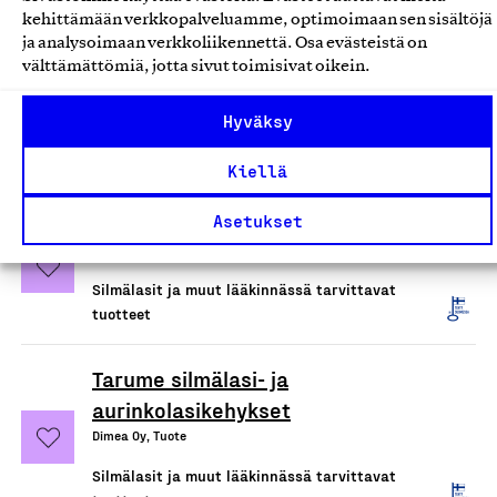
tuotteet
kehittämään verkkopalveluamme, optimoimaan sen sisältöjä
ja analysoimaan verkkoliikennettä. Osa evästeistä on
Korvakappale
välttämättömiä, jotta sivut toimisivat oikein.
Kuuloxi Oy, Tuote
Hyväksy
Silmälasit ja muut lääkinnässä tarvittavat
tuotteet
Kiellä
Olo -silmälasilinssit
Asetukset
IXI Optics Oy, Tuote
Silmälasit ja muut lääkinnässä tarvittavat
tuotteet
Tarume silmälasi- ja
aurinkolasikehykset
Dimea Oy, Tuote
Silmälasit ja muut lääkinnässä tarvittavat