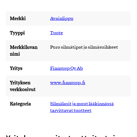
Merkki
Avainlippu
Tyyppi
Tuote
Merkkiluvan
Puro silmätipat ja silmäsuihkeet
nimi
Yritys
Finnsusp Oy Ab
Yrityksen
www.finnsusp.fi
verkkosivut
Kategoria
Silmälasit ja muut lääkinnässä
tarvittavat tuotteet