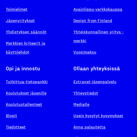
Toimielimet
Avainlippu-verkkokauppa
Jäsenyritykset
Design from Finland
Yhdistyksen säännöt
Yhteiskunnallinen yritys -
merkki
Merkkien kriteerit ja
käyttöehdot
Vuosimaksu
Opi ja innostu
Ollaan yhteyksissä
Tutkittua-tietopankki
Extranet-jäsenpalvelu
Koulutukset jäsenille
Yhteystiedot
Koulutustallenteet
Medialle
Blogit
Usein kysytyt kysymykset
Tiedotteet
Anna palautetta