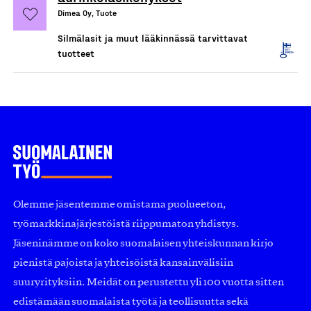
Dimea Oy, Tuote
Silmälasit ja muut lääkinnässä tarvittavat
tuotteet
Olemme jäsentemme omistama puolueeton,
työmarkkinajärjestöistä riippumaton yhdistys.
Jäseninämme on koko suomalaisen yhteiskunnan kirjo
pienistä pajoista ja yhteisöistä kansainvälisiin
suuryrityksiin. Meidät on perustettu yli 100 vuotta sitten
edistämään suomalaista työtä ja teollisuutta sekä