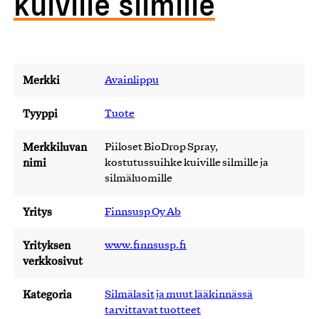
kuiville silmille
Merkki
Avainlippu
Tyyppi
Tuote
Merkkiluvan
Piiloset BioDrop Spray,
nimi
kostutussuihke kuiville silmille ja
silmäluomille
Yritys
Finnsusp Oy Ab
Yrityksen
www.finnsusp.fi
verkkosivut
Kategoria
Silmälasit ja muut lääkinnässä
tarvittavat tuotteet