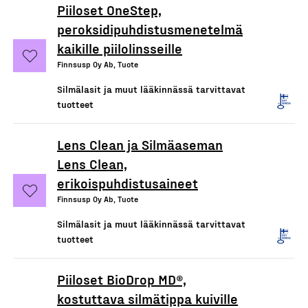
Piiloset OneStep,
peroksidipuhdistusmenetelmä
kaikille piilolinsseille
Finnsusp Oy Ab, Tuote
Silmälasit ja muut lääkinnässä tarvittavat
tuotteet
Lens Clean ja Silmäaseman
Lens Clean,
erikoispuhdistusaineet
Finnsusp Oy Ab, Tuote
Silmälasit ja muut lääkinnässä tarvittavat
tuotteet
Piiloset BioDrop MD®,
kostuttava silmätippa kuiville