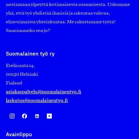
nostamaan ylpeyttä kotimaisesta osaamisesta. Uskomme
yhä, että työ yhdistää ihmisiä ja rakentaa vahvaa,
elinvoimaista yhteiskuntaa. Me rakastamme työtä!
Sanoimmeko sen jo?
Suomalainen työ ry
Eteläranta 14,
00130 Helsinki
Finland
asiakaspalvelu@suomalainentyo.fi
laskutus@suomalainentyo.fi
Avainlippu