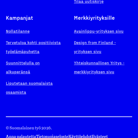
Tilaa uutiskirje
Kampanjat
Merkkiyrityksille
Nollatilanne
Avainlippu-yrityksen sivu
Tervetuloa kohti positiivista
Design from Finland -
työelämäpuhetta
yrityksen sivu
Suunnittelulla on
Yhteiskunnallinen Yritys -
alkuperänsä
merkkiyrityksen sivu
Liputetaan suomalaista
osaamista
© Suomalainen työ 2026.
Anna palautetta
Tietosuojaseloste
Käyttöehdot
Evästeet