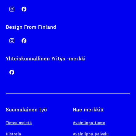
Design From Finland
Yhteiskunnallinen Yritys -merkki
Suomalainen työ
Hae merkkiä
Tietoa meistä
Avainlippu-tuote
Historia
Avainlippu-palvelu