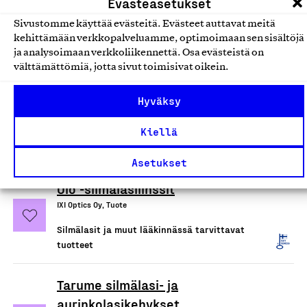
Evästeasetukset
Villa Manus Oy, Tuote
Sivustomme käyttää evästeitä. Evästeet auttavat meitä
Silmälasit ja muut lääkinnässä tarvittavat
kehittämään verkkopalveluamme, optimoimaan sen sisältöjä
tuotteet
ja analysoimaan verkkoliikennettä. Osa evästeistä on
välttämättömiä, jotta sivut toimisivat oikein.
Korvakappale
Hyväksy
Kuuloxi Oy, Tuote
Kiellä
Silmälasit ja muut lääkinnässä tarvittavat
tuotteet
Asetukset
Olo -silmälasilinssit
IXI Optics Oy, Tuote
Silmälasit ja muut lääkinnässä tarvittavat
tuotteet
Tarume silmälasi- ja
aurinkolasikehykset