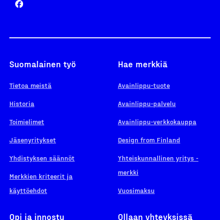
Suomalainen työ
Hae merkkiä
Tietoa meistä
Avainlippu-tuote
Historia
Avainlippu-palvelu
Toimielimet
Avainlippu-verkkokauppa
Jäsenyritykset
Design from Finland
Yhdistyksen säännöt
Yhteiskunnallinen yritys -
merkki
Merkkien kriteerit ja
käyttöehdot
Vuosimaksu
Opi ja innostu
Ollaan yhteyksissä