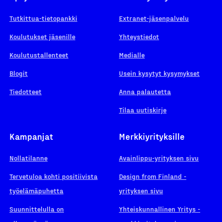
Tutkittua-tietopankki
Extranet-jäsenpalvelu
Koulutukset jäsenille
Yhteystiedot
Koulutustallenteet
Medialle
Blogit
Usein kysytyt kysymykset
Tiedotteet
Anna palautetta
Tilaa uutiskirje
Kampanjat
Merkkiyrityksille
Nollatilanne
Avainlippu-yrityksen sivu
Tervetuloa kohti positiivista
Design from Finland -
työelämäpuhetta
yrityksen sivu
Suunnittelulla on
Yhteiskunnallinen Yritys -