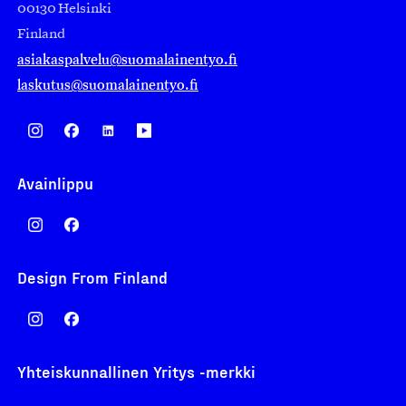
00130 Helsinki
Finland
asiakaspalvelu@suomalainentyo.fi
laskutus@suomalainentyo.fi
Avainlippu
Design From Finland
Yhteiskunnallinen Yritys -merkki