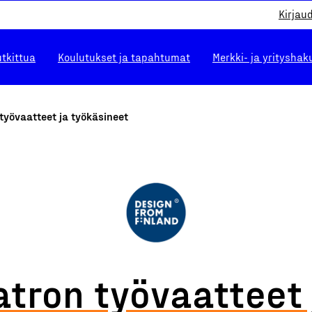
Kirjau
utkittua
Koulutukset ja tapahtumat
Merkki- ja yrityshak
työvaatteet ja työkäsineet
atron työvaatteet 