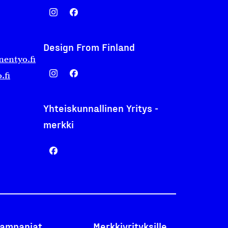
Design From Finland
nentyo.fi
.fi
Yhteiskunnallinen Yritys -
merkki
ampanjat
Merkkiyrityksille