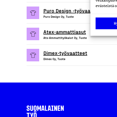
verkkopalve
evästeistä o
Puro Design -työvaatteet
Puro Design Oy, Tuote
H
Atex-ammattiasut
Ats-Ammattityökalut Oy, Tuote
Dimex-työvaatteet
Dimex Oy, Tuote