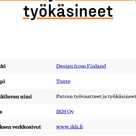
työkäsineet
ki
Design from Finland
pi
Tuote
kiluvan nimi
Patron työvaatteet ja työkäsinee
s
IKH Oy
yksen verkkosivut
www.ikh.fi