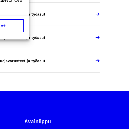
nnettä. Osa
uojavarusteet ja työasut
set
uojavarusteet ja työasut
uojavarusteet ja työasut
Avainlippu