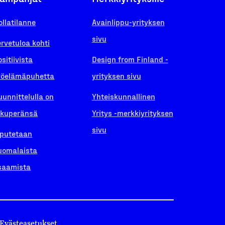
ollatilanne
Avainlippu-yrityksen
sivu
ervetuloa kohti
ositiivista
Design from Finland -
yöelämäpuhetta
yrityksen sivu
uunnittelulla on
Yhteiskunnallinen
lkuperänsä
Yritys -merkkiyrityksen
sivu
iputetaan
uomalaista
saamista
Evästeasetukset