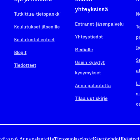
yhteyksissä
Tutkittua-tietopankki
N
Extranet-jäsenpalvelu
Koulutukset jäsenille
T
Yhteystiedot
p
Koulutustallenteet
t
Medialle
Blogit
S
Usein kysytyt
Tiedotteet
a
kysymykset
L
Anna palautetta
s
Tilaa uutiskirje
o
työ 2026.
Anna palautetta
Tietosuojaseloste
Käyttöehdot
Evästeet