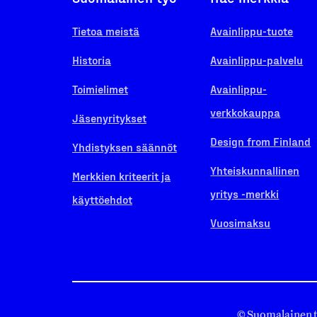
Tietoa meistä
Avainlippu-tuote
Historia
Avainlippu-palvelu
Toimielimet
Avainlippu-
verkkokauppa
Jäsenyritykset
Design from Finland
Yhdistyksen säännöt
Yhteiskunnallinen
Merkkien kriteerit ja
yritys -merkki
käyttöehdot
Vuosimaksu
© Suomalainen 