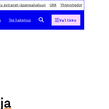
du extranet-jäsenpalveluun
UKK
Yhteystiedot
u
Tee hakemus
Valikko
ja