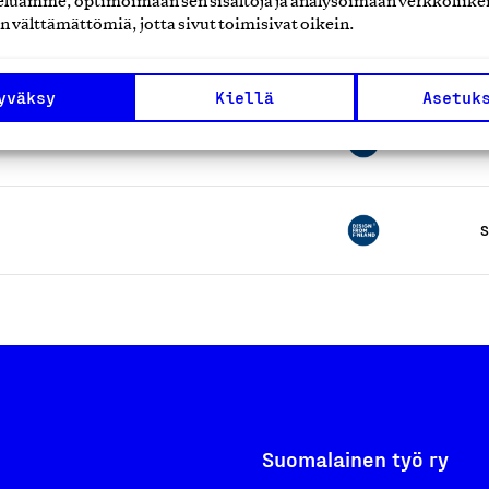
luamme, optimoimaan sen sisältöjä ja analysoimaan verkkoliike
n välttämättömiä, jotta sivut toimisivat oikein.
S
yväksy
Kiellä
Asetuk
S
S
Suomalainen työ ry