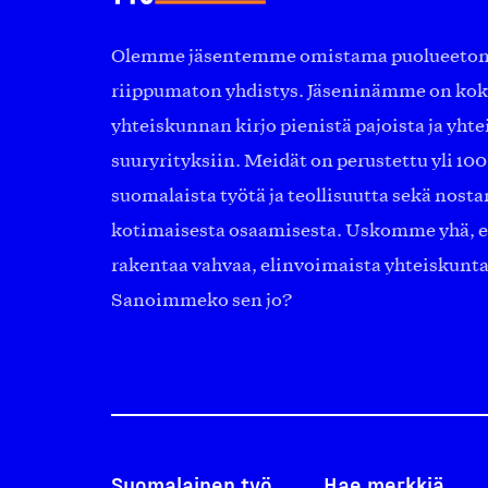
Olemme jäsentemme omistama puolueeton, 
riippumaton yhdistys. Jäseninämme on ko
yhteiskunnan kirjo pienistä pajoista ja yhte
suuryrityksiin. Meidät on perustettu yli 10
suomalaista työtä ja teollisuutta sekä nost
kotimaisesta osaamisesta. Uskomme yhä, ett
rakentaa vahvaa, elinvoimaista yhteiskunt
Sanoimmeko sen jo?
Suomalainen työ
Hae merkkiä