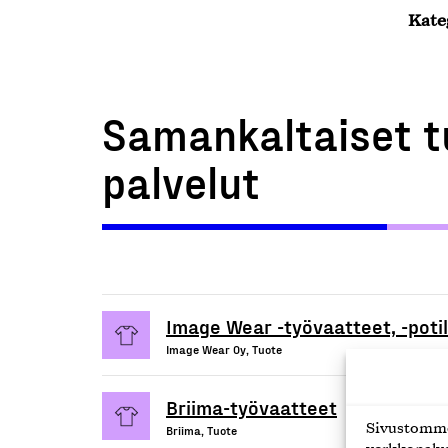
Kate
Samankaltaiset t
palvelut
Image Wear -työvaatteet, -potil
Image Wear Oy, Tuote
Briima-työvaatteet
Sivustomme 
Briima, Tuote