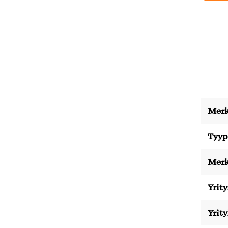
Merk
Tyyp
Merk
Yrity
Yrit