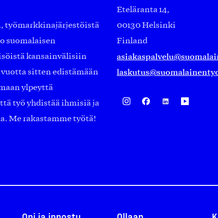
Eteläranta 14,
työmarkkinajärjestöistä
00130 Helsinki
ko suomalaisen
Finland
asiakaspalvelu@suomalai
isöistä kansainvälisiin
laskutus@suomalainentyo
0 vuotta sitten edistämään
amaan ylpeyttä
ä työ yhdistää ihmisiä ja
aa. Me rakastamme työtä!
Opi ja innostu
Ollaan
K