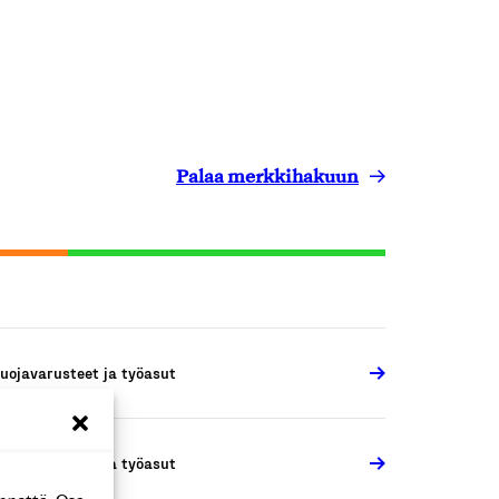
Palaa merkkihakuun
uojavarusteet ja työasut
uojavarusteet ja työasut