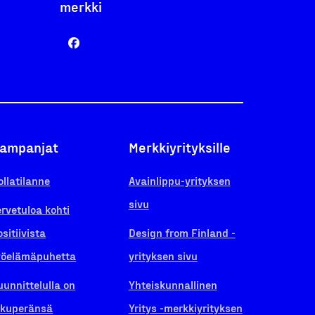
merkki
ampanjat
Merkkiyrityksille
ollatilanne
Avainlippu-yrityksen
sivu
ervetuloa kohti
ositiivista
Design from Finland -
yöelämäpuhetta
yrityksen sivu
uunnittelulla on
Yhteiskunnallinen
lkuperänsä
Yritys -merkkiyrityksen