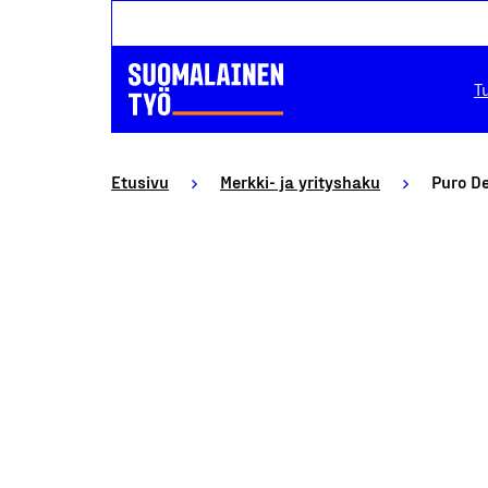
T
Etusivu
Merkki- ja yrityshaku
Puro D