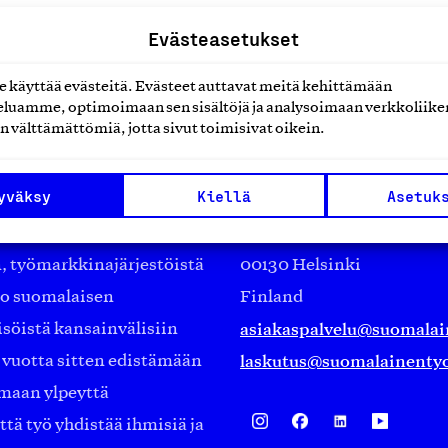
Evästeasetukset
käyttää evästeitä. Evästeet auttavat meitä kehittämään
luamme, optimoimaan sen sisältöjä ja analysoimaan verkkoliike
n välttämättömiä, jotta sivut toimisivat oikein.
Suomalainen työ ry
yväksy
Kiellä
Asetuk
Eteläranta 14,
työmarkkinajärjestöistä
00130 Helsinki
ko suomalaisen
Finland
asiakaspalvelu@suomalai
isöistä kansainvälisiin
laskutus@suomalainentyo
0 vuotta sitten edistämään
amaan ylpeyttä
ä työ yhdistää ihmisiä ja