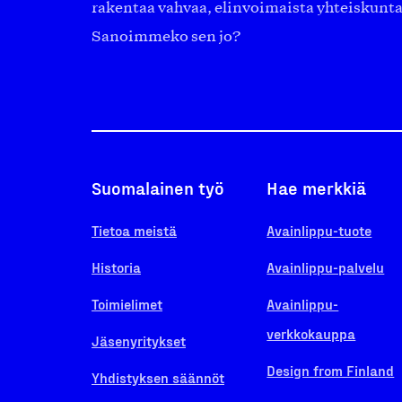
rakentaa vahvaa, elinvoimaista yhteiskunt
Sanoimmeko sen jo?
Suomalainen työ
Hae merkkiä
Tietoa meistä
Avainlippu-tuote
Historia
Avainlippu-palvelu
Toimielimet
Avainlippu-
verkkokauppa
Jäsenyritykset
Design from Finland
Yhdistyksen säännöt