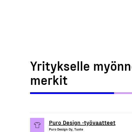
Yritykselle myönn
merkit
Puro Design -työvaatteet
Puro Design Oy, Tuote