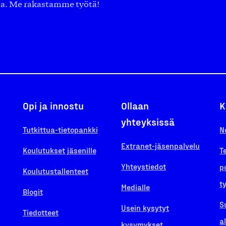
aa. Me rakastamme työtä!
Opi ja innostu
Ollaan
K
yhteyksissä
Tutkittua-tietopankki
N
Extranet-jäsenpalvelu
Koulutukset jäsenille
T
Yhteystiedot
p
Koulutustallenteet
t
Medialle
Blogit
S
Usein kysytyt
Tiedotteet
a
kysymykset