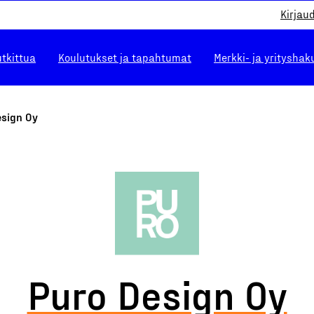
Kirjau
utkittua
Koulutukset ja tapahtumat
Merkki- ja yrityshak
esign Oy
Puro Design Oy