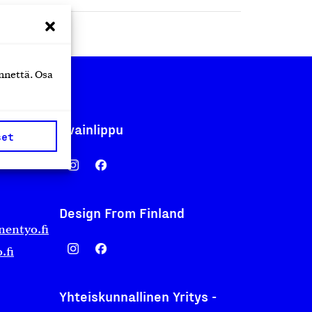
nnettä. Osa
Avainlippu
set
Design From Finland
nentyo.fi
.fi
Yhteiskunnallinen Yritys -