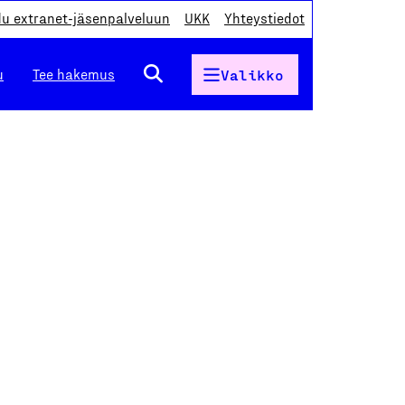
du extranet-jäsenpalveluun
UKK
Yhteystiedot
u
Tee hakemus
Valikko