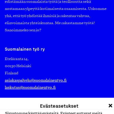
edistämään suomalaista työtä ja teollisuutta sekä
nostamaan ylpeyttä kotimaisesta osaamisesta. Uskomme
yhä, että työ yhdistää ihmisiä ja rakentaa vahvaa,
elinvoimaista yhteiskuntaa. Me rakastamme työtä!
Sanoimmeko sen jo?
Suomalainen työ ry
Eteläranta 14,
00130 Helsinki
Finland
asiakaspalvelu@suomalainentyo.fi
laskutus@suomalainentyo.fi
Evästeasetukset
Sivustomme käyttää evästeitä. Evästeet auttavat meitä