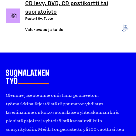
CD levy, DVD, CD postikortti tai
suoratoisto
Poptori Oy, Tuote
Valokuvaus ja taide
Olemme jäsentemme omistama puolueeton,
työmarkkinajärjestöistä riippumaton yhdistys.
Jäseninämme on koko suomalaisen yhteiskunnan kirjo
pienistä pajoista ja yhteisöistä kansainvälisiin
suuryrityksiin. Meidät on perustettu yli 100 vuotta sitten