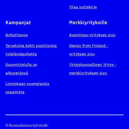
Tilaa uutiskirje
Kampanjat
Merkkiyrityksille
Nollatilanne
Avainlippu-yrityksen sivu
Tervetuloa kohti positiivista
Design from Finland -
työelämäpuhetta
yrityksen sivu
Suunnittelulla on
Yhteiskunnallinen Yritys -
alkuperänsä
merkkiyrityksen sivu
Liputetaan suomalaista
osaamista
© Suomalainen työ 2026.