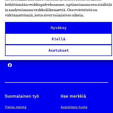
Avainlippu
kehittämään verkkopalveluamme, optimoimaan sen sisältöjä
ja analysoimaan verkkoliikennettä. Osa evästeistä on
välttämättömiä, jotta sivut toimisivat oikein.
Design From Finland
Hyväksy
Kiellä
Asetukset
Yhteiskunnallinen Yritys -merkki
Suomalainen työ
Hae merkkiä
Tietoa meistä
Avainlippu-tuote