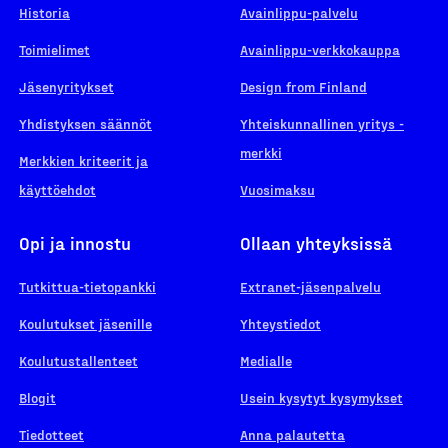
Historia
Avainlippu-palvelu
Toimielimet
Avainlippu-verkkokauppa
Jäsenyritykset
Design from Finland
Yhdistyksen säännöt
Yhteiskunnallinen yritys -
merkki
Merkkien kriteerit ja
käyttöehdot
Vuosimaksu
Opi ja innostu
Ollaan yhteyksissä
Tutkittua-tietopankki
Extranet-jäsenpalvelu
Koulutukset jäsenille
Yhteystiedot
Koulutustallenteet
Medialle
Blogit
Usein kysytyt kysymykset
Tiedotteet
Anna palautetta