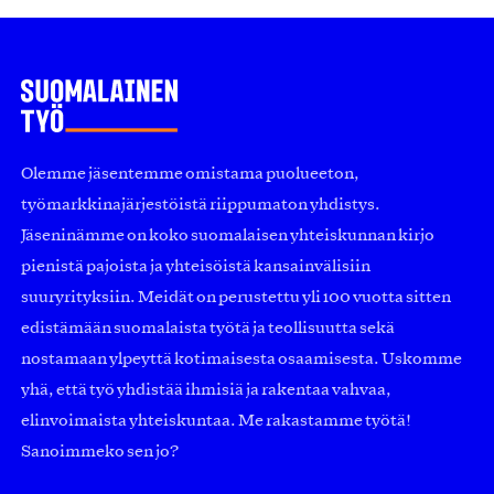
Olemme jäsentemme omistama puolueeton,
työmarkkinajärjestöistä riippumaton yhdistys.
Jäseninämme on koko suomalaisen yhteiskunnan kirjo
pienistä pajoista ja yhteisöistä kansainvälisiin
suuryrityksiin. Meidät on perustettu yli 100 vuotta sitten
edistämään suomalaista työtä ja teollisuutta sekä
nostamaan ylpeyttä kotimaisesta osaamisesta. Uskomme
yhä, että työ yhdistää ihmisiä ja rakentaa vahvaa,
elinvoimaista yhteiskuntaa. Me rakastamme työtä!
Sanoimmeko sen jo?