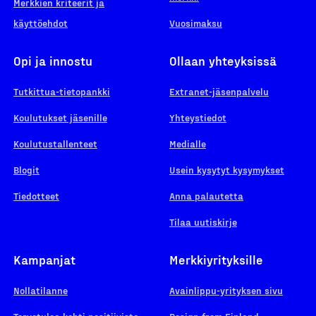
Merkkien kriteerit ja
käyttöehdot
Vuosimaksu
Opi ja innostu
Ollaan yhteyksissä
Tutkittua-tietopankki
Extranet-jäsenpalvelu
Koulutukset jäsenille
Yhteystiedot
Koulutustallenteet
Medialle
Blogit
Usein kysytyt kysymykset
Tiedotteet
Anna palautetta
Tilaa uutiskirje
Kampanjat
Merkkiyrityksille
Nollatilanne
Avainlippu-yrityksen sivu