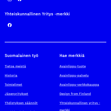
Yhteiskunnallinen Yritys -merkki
Suomalainen työ
Hae merkkiä
Tietoa meistä
Avainlippu-tuote
Historia
Avainlippu-palvelu
Toimielimet
Avainlippu-verkkokauppa
Jäsenyritykset
Design from Finland
Yhdistyksen säännöt
Yhteiskunnallinen yritys -
merkki