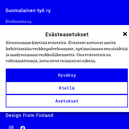
Suomalainen työ ry
Eteläranta 14,
00130 Helsinki
Evästeasetukset
Finland
Sivustomme käyttää evästeitä. Evästeet auttavat meitä
asiakaspalvelu@suomalainentyo.fi
kehittämään verkkopalveluamme, optimoimaan sen sisältöjä
laskutus@suomalainentyo.fi
ja analysoimaan verkkoliikennettä. Osa evästeistä on
välttämättömiä, jotta sivut toimisivat oikein.
Hyväksy
Avainlippu
Kiellä
Asetukset
Design From Finland