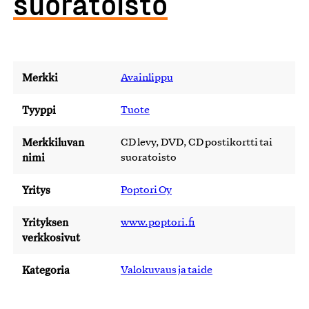
suoratoisto
Merkki
Avainlippu
Tyyppi
Tuote
Merkkiluvan
CD levy, DVD, CD postikortti tai
nimi
suoratoisto
Yritys
Poptori Oy
Yrityksen
www.poptori.fi
verkkosivut
Kategoria
Valokuvaus ja taide