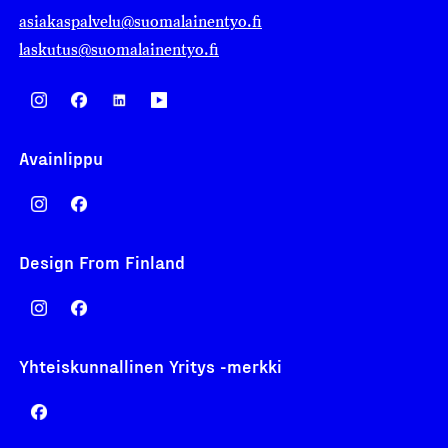
asiakaspalvelu@suomalainentyo.fi
laskutus@suomalainentyo.fi
Avainlippu
Design From Finland
Yhteiskunnallinen Yritys -merkki