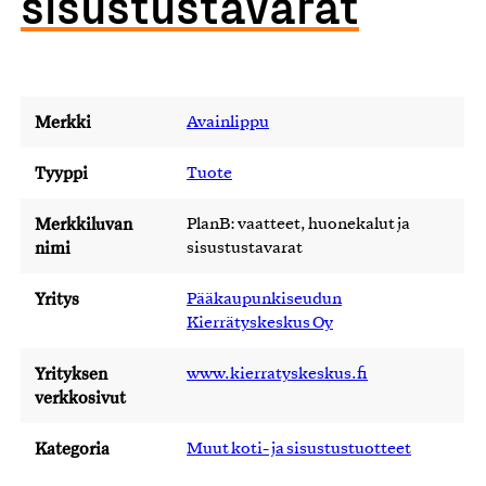
sisustustavarat
Merkki
Avainlippu
Tyyppi
Tuote
Merkkiluvan
PlanB: vaatteet, huonekalut ja
nimi
sisustustavarat
Yritys
Pääkaupunkiseudun
Kierrätyskeskus Oy
Yrityksen
www.kierratyskeskus.fi
verkkosivut
Kategoria
Muut koti- ja sisustustuotteet