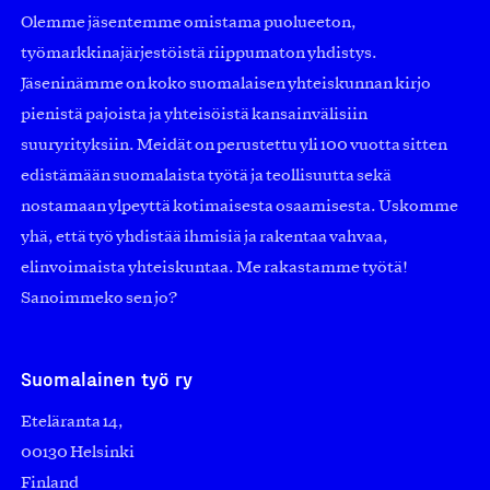
Olemme jäsentemme omistama puolueeton,
työmarkkinajärjestöistä riippumaton yhdistys.
Jäseninämme on koko suomalaisen yhteiskunnan kirjo
pienistä pajoista ja yhteisöistä kansainvälisiin
suuryrityksiin. Meidät on perustettu yli 100 vuotta sitten
edistämään suomalaista työtä ja teollisuutta sekä
nostamaan ylpeyttä kotimaisesta osaamisesta. Uskomme
yhä, että työ yhdistää ihmisiä ja rakentaa vahvaa,
elinvoimaista yhteiskuntaa. Me rakastamme työtä!
Sanoimmeko sen jo?
Suomalainen työ ry
Eteläranta 14,
00130 Helsinki
Finland