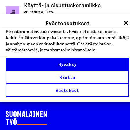
Käyttö- ja sisustuskeramiikka
Ari Markkola, Tuote
Evästeasetukset
Muut koti- ja sisustustuotteet
Sivustomme käyttää evästeitä. Evästeet auttavat meitä
Betonityöt: betoniset vadit,
kehittämään verkkopalveluamme, optimoimaan sen sisältöjä
ja analysoimaan verkkoliikennettä. Osa evästeistä on
Tulilehdet, Askellehdet ja
välttämättömiä, jotta sivut toimisivat oikein.
Aluslehdet
Tammen tupa Oy, Tuote
Hyväksy
Muut koti- ja sisustustuotteet
Kiellä
Asetukset