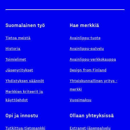
Suomalainen työ
Hae merkkiä
Tietoa meistä
Avainlippu-tuote
Historia
Avainlippu-palvelu
Toimielimet
Avainlippu-verkkokauppa
Jäsenyritykset
Design from Finland
Yhdistyksen säännöt
Yhteiskunnallinen yritys -
merkki
Merkkien kriteerit ja
käyttöehdot
Vuosimaksu
Opi ja innostu
Ollaan yhteyksissä
Tutkittua-tietopankki
Extranet-jäsenpalvelu