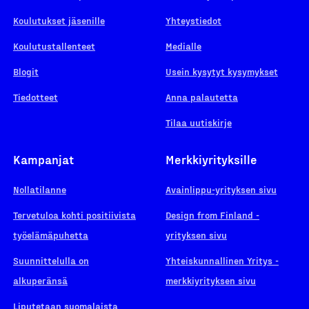
Koulutukset jäsenille
Yhteystiedot
Koulutustallenteet
Medialle
Blogit
Usein kysytyt kysymykset
Tiedotteet
Anna palautetta
Tilaa uutiskirje
Kampanjat
Merkkiyrityksille
Nollatilanne
Avainlippu-yrityksen sivu
Tervetuloa kohti positiivista
Design from Finland -
työelämäpuhetta
yrityksen sivu
Suunnittelulla on
Yhteiskunnallinen Yritys -
alkuperänsä
merkkiyrityksen sivu
Liputetaan suomalaista