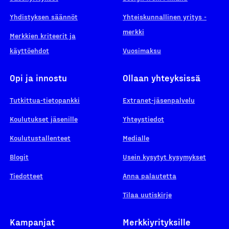
Yhdistyksen säännöt
Yhteiskunnallinen yritys -
merkki
Merkkien kriteerit ja
käyttöehdot
Vuosimaksu
Opi ja innostu
Ollaan yhteyksissä
Tutkittua-tietopankki
Extranet-jäsenpalvelu
Koulutukset jäsenille
Yhteystiedot
Koulutustallenteet
Medialle
Blogit
Usein kysytyt kysymykset
Tiedotteet
Anna palautetta
Tilaa uutiskirje
Kampanjat
Merkkiyrityksille