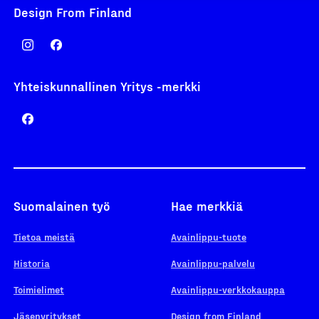
Design From Finland
Yhteiskunnallinen Yritys -merkki
Suomalainen työ
Hae merkkiä
Tietoa meistä
Avainlippu-tuote
Historia
Avainlippu-palvelu
Toimielimet
Avainlippu-verkkokauppa
Jäsenyritykset
Design from Finland