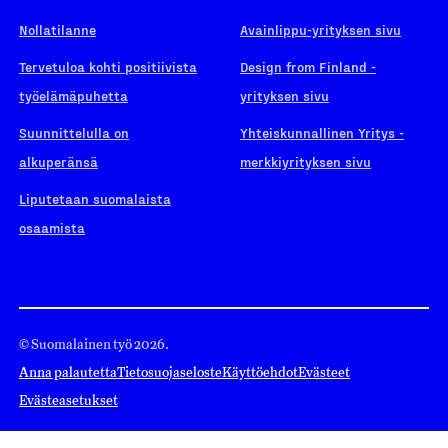
Nollatilanne
Avainlippu-yrityksen sivu
Tervetuloa kohti positiivista
Design from Finland -
työelämäpuhetta
yrityksen sivu
Suunnittelulla on
Yhteiskunnallinen Yritys -
alkuperänsä
merkkiyrityksen sivu
Liputetaan suomalaista
osaamista
© Suomalainen työ 2026.
Anna palautetta
Tietosuojaseloste
Käyttöehdot
Evästeet
Evästeasetukset