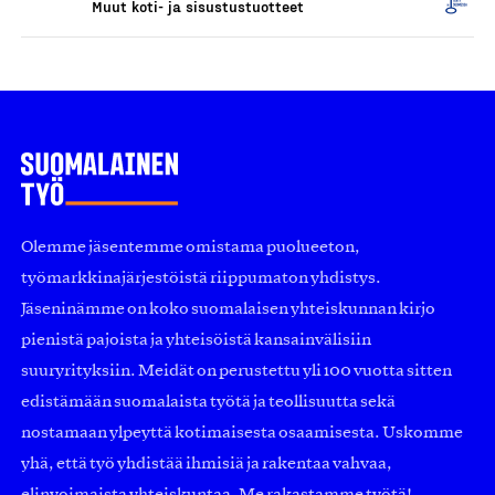
Muut koti- ja sisustustuotteet
Olemme jäsentemme omistama puolueeton,
työmarkkinajärjestöistä riippumaton yhdistys.
Jäseninämme on koko suomalaisen yhteiskunnan kirjo
pienistä pajoista ja yhteisöistä kansainvälisiin
suuryrityksiin. Meidät on perustettu yli 100 vuotta sitten
edistämään suomalaista työtä ja teollisuutta sekä
nostamaan ylpeyttä kotimaisesta osaamisesta. Uskomme
yhä, että työ yhdistää ihmisiä ja rakentaa vahvaa,