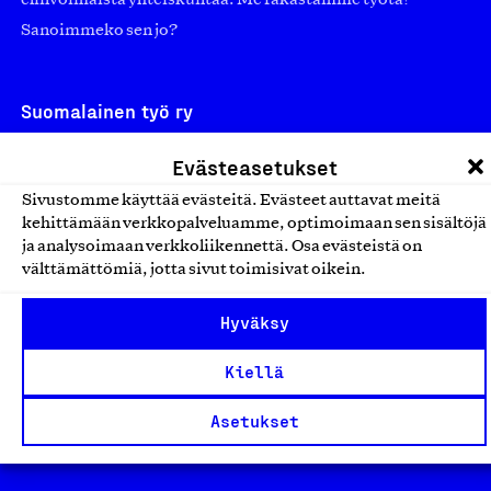
elinvoimaista yhteiskuntaa. Me rakastamme työtä!
Sanoimmeko sen jo?
Suomalainen työ ry
Eteläranta 14,
Evästeasetukset
00130 Helsinki
Sivustomme käyttää evästeitä. Evästeet auttavat meitä
Finland
kehittämään verkkopalveluamme, optimoimaan sen sisältöjä
asiakaspalvelu@suomalainentyo.fi
ja analysoimaan verkkoliikennettä. Osa evästeistä on
välttämättömiä, jotta sivut toimisivat oikein.
laskutus@suomalainentyo.fi
Hyväksy
Kiellä
Avainlippu
Asetukset