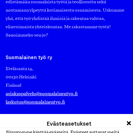
edistämään suomalaista työtä ja teollisuutta sekä
nostamaan ylpeyttä kotimaisesta osaamisesta. Uskomme
yhä, että työ yhdistää ihmisiä ja rakentaa vahvaa,
elinvoimaista yhteiskuntaa. Me rakastamme työtä!
Sanoimmeko sen jo?
Suomalainen työ ry
Eteläranta 14,
00130 Helsinki
Finland
asiakaspalvelu@suomalainentyo.fi
laskutus@suomalainentyo.fi
Evästeasetukset
Sivustomme käyttää evästeitä. Evästeet auttavat meitä