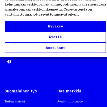
Avainlippu
kehittämään verkkopalveluamme, optimoimaan sen sisältöjä
ja analysoimaan verkkoliikennettä. Osa evästeistä on
välttämättömiä, jotta sivut toimisivat oikein.
Design From Finland
Hyväksy
Kiellä
Asetukset
Yhteiskunnallinen Yritys -merkki
Suomalainen työ
Hae merkkiä
Tietoa meistä
Avainlippu-tuote