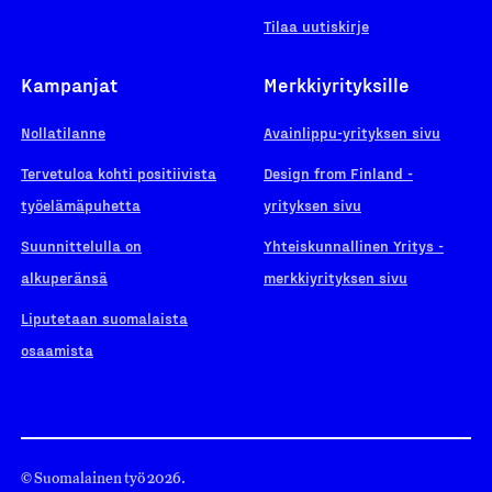
Tilaa uutiskirje
Kampanjat
Merkkiyrityksille
Nollatilanne
Avainlippu-yrityksen sivu
Tervetuloa kohti positiivista
Design from Finland -
työelämäpuhetta
yrityksen sivu
Suunnittelulla on
Yhteiskunnallinen Yritys -
alkuperänsä
merkkiyrityksen sivu
Liputetaan suomalaista
osaamista
© Suomalainen työ 2026.