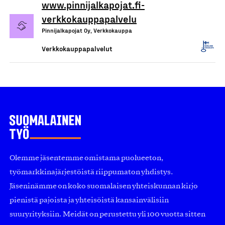
www.pinnijalkapojat.fi-
verkkokauppapalvelu
Pinnijalkapojat Oy, Verkkokauppa
Verkkokauppapalvelut
Olemme jäsentemme omistama puolueeton,
työmarkkinajärjestöistä riippumaton yhdistys.
Jäseninämme on koko suomalaisen yhteiskunnan kirjo
pienistä pajoista ja yhteisöistä kansainvälisiin
suuryrityksiin. Meidät on perustettu yli 100 vuotta sitten