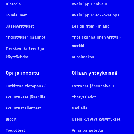
Historia
Avainlippu-palvelu
Toimielimet
Avainlippu-verkkokauppa
Jäsenyritykset
Design from Finland
Yhdistyksen säännöt
Yhteiskunnallinen yritys -
merkki
Merkkien kriteerit ja
käyttöehdot
Vuosimaksu
Opi ja innostu
Ollaan yhteyksissä
Tutkittua-tietopankki
Extranet-jäsenpalvelu
Koulutukset jäsenille
Yhteystiedot
Koulutustallenteet
Medialle
Blogit
Usein kysytyt kysymykset
Tiedotteet
Anna palautetta