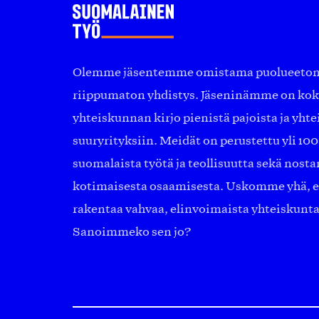
Olemme jäsentemme omistama puolueeton, 
riippumaton yhdistys. Jäseninämme on ko
yhteiskunnan kirjo pienistä pajoista ja yhte
suuryrityksiin. Meidät on perustettu yli 10
suomalaista työtä ja teollisuutta sekä nost
kotimaisesta osaamisesta. Uskomme yhä, ett
rakentaa vahvaa, elinvoimaista yhteiskunt
Sanoimmeko sen jo?