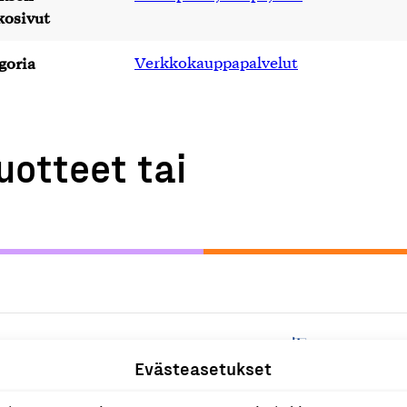
kosivut
goria
Verkkokauppapalvelut
uotteet tai
V
Evästeasetukset