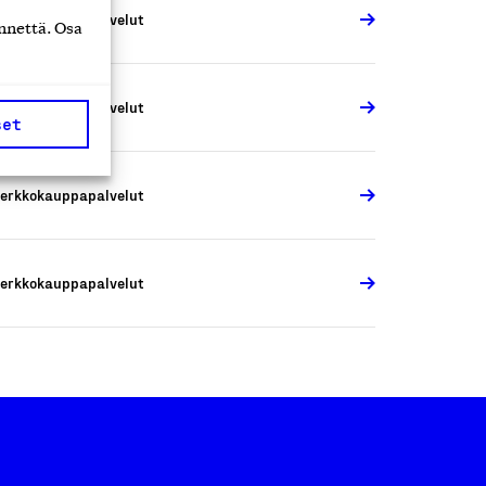
erkkokauppapalvelut
nnettä. Osa
erkkokauppapalvelut
set
erkkokauppapalvelut
erkkokauppapalvelut