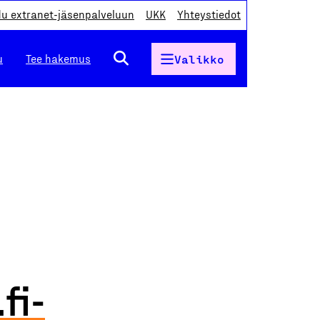
du extranet-jäsenpalveluun
UKK
Yhteystiedot
u
Tee hakemus
Valikko
fi-