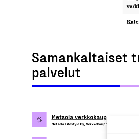
verk
Kate
Samankaltaiset t
palvelut
Metsola verkkokauppa
Metsola Lifestyle Oy, Verkkokauppa