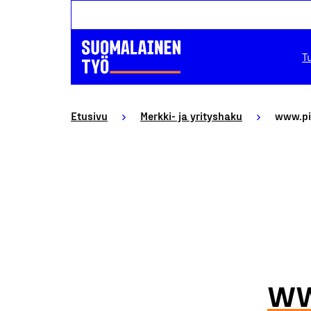
T
Etusivu
Merkki- ja yrityshaku
www.pi
ww