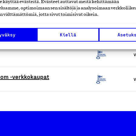
käyttää evästeitä. Evästeet auttavat meitä kehittämään
V
luamme, optimoimaan sen sisältöjä ja analysoimaan verkkoliike
n välttämättömiä, jotta sivut toimisivat oikein.
V
yväksy
Kiellä
Asetuk
V
.com -verkkokaupat
V