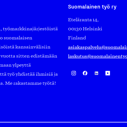
Suomalainen työ ry
Eteläranta 14,
työmarkkinajärjestöistä
00130 Helsinki
ko suomalaisen
Finland
asiakaspalvelu@suomalai
isöistä kansainvälisiin
laskutus@suomalainentyo
0 vuotta sitten edistämään
amaan ylpeyttä
ä työ yhdistää ihmisiä ja
aa. Me rakastamme työtä!