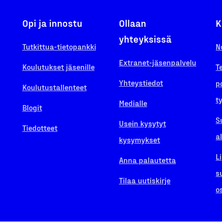
Opi ja innostu
Ollaan
K
yhteyksissä
Tutkittua-tietopankki
N
Extranet-jäsenpalvelu
Koulutukset jäsenille
T
Yhteystiedot
p
Koulutustallenteet
t
Medialle
Blogit
S
Usein kysytyt
Tiedotteet
a
kysymykset
L
Anna palautetta
s
Tilaa uutiskirje
o