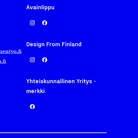
Avainlippu
Design From Finland
nentyo.fi
.fi
Yhteiskunnallinen Yritys -
merkki