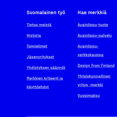
Suomalainen työ
Hae merkkiä
Tietoa meistä
Avainlippu-tuote
Historia
Avainlippu-palvelu
Toimielimet
Avainlippu-
verkkokauppa
Jäsenyritykset
Design from Finland
Yhdistyksen säännöt
Yhteiskunnallinen
Merkkien kriteerit ja
yritys -merkki
käyttöehdot
Vuosimaksu