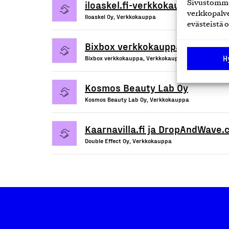
iloaskel.fi-verkkokauppapalvelu
Sivustomme 
verkkopalve
Iloaskel Oy, Verkkokauppa
evästeistä o
Bixbox verkkokauppa
H
Bixbox verkkokauppa, Verkkokauppa
Kosmos Beauty Lab Oy
Kosmos Beauty Lab Oy, Verkkokauppa
Kaarnavilla.fi ja DropAndWave
Double Effect Oy, Verkkokauppa