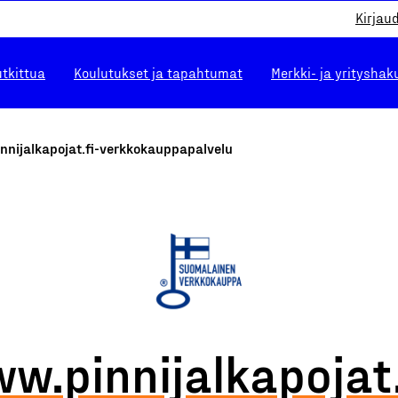
Kirjau
utkittua
Koulutukset ja tapahtumat
Merkki- ja yrityshak
nnijalkapojat.fi-verkkokauppapalvelu
w.pinnijalkapojat.