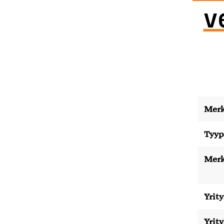
v
Merk
Tyyp
Merk
Yrity
Yrit