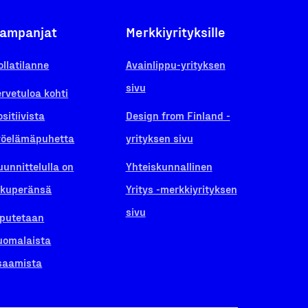
ampanjat
Merkkiyrityksille
ollatilanne
Avainlippu-yrityksen
sivu
ervetuloa kohti
ositiivista
Design from Finland -
yöelämäpuhetta
yrityksen sivu
uunnittelulla on
Yhteiskunnallinen
lkuperänsä
Yritys -merkkiyrityksen
sivu
iputetaan
uomalaista
saamista