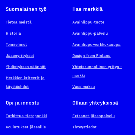
Suomalainen työ
Hae merkkiä
Tietoa meistä
Avainlippu-tuote
Historia
Avainlippu-palvelu
Toimielimet
Avainlippu-verkkokauppa
Jäsenyritykset
Design from Finland
Yhdistyksen säännöt
Yhteiskunnallinen yritys -
merkki
Merkkien kriteerit ja
käyttöehdot
Vuosimaksu
Opi ja innostu
Ollaan yhteyksissä
Tutkittua-tietopankki
Extranet-jäsenpalvelu
Koulutukset jäsenille
Yhteystiedot