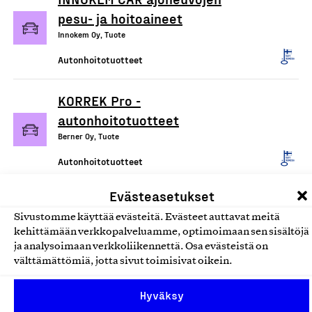
pesu- ja hoitoaineet
Innokem Oy, Tuote
Autonhoitotuotteet
KORREK Pro -
autonhoitotuotteet
Berner Oy, Tuote
Autonhoitotuotteet
Evästeasetukset
KORREK Originals -
Sivustomme käyttää evästeitä. Evästeet auttavat meitä
autonhoitotuotteet
kehittämään verkkopalveluamme, optimoimaan sen sisältöjä
Berner Oy, Tuote
ja analysoimaan verkkoliikennettä. Osa evästeistä on
välttämättömiä, jotta sivut toimisivat oikein.
Autonhoitotuotteet
Hyväksy
Fure® - Autonhoitotuotteet