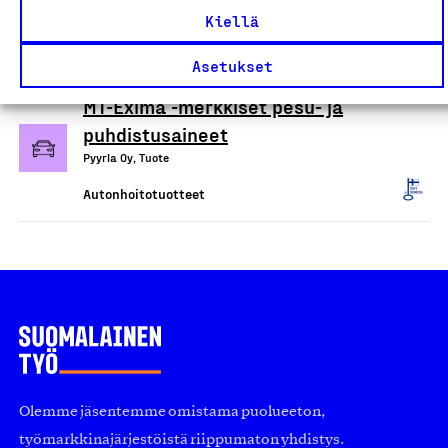
Oree Oy, Tuote
Kiellä
Autonhoitotuotteet
Asetukset
MT-Exima -merkkiset pesu- ja
puhdistusaineet
Pyyrla Oy, Tuote
Autonhoitotuotteet
Olemme jäsentemme omistama puolueeton,
työmarkkinajärjestöistä riippumaton yhdistys.