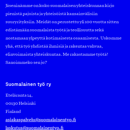
Jäseninämme on koko suomalaisen yhteiskunnan kirjo
pienistä pajoista ja yhteisöistä kansainvälisiin
suuryrityksiin. Meidät on perustettu yli 100 vuotta sitten
edistämään suomalaista työtä ja teollisuutta sekä
nostamaan ylpeyttä kotimaisesta osaamisesta. Uskomme
yhä, että työ yhdistää ihmisiä ja rakentaa vahvaa,
elinvoimaista yhteiskuntaa. Me rakastamme työtä!
Sanoimmeko sen jo?
Suomalainen työ ry
Eteläranta 14,
00130 Helsinki
Finland
asiakaspalvelu@suomalainentyo.fi
laskutus@suomalainentyo.fi