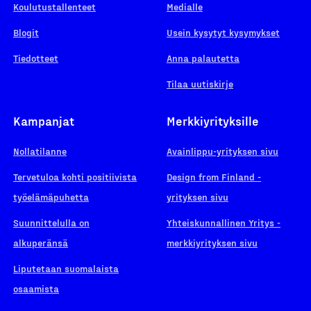
Koulutustallenteet
Medialle
Blogit
Usein kysytyt kysymykset
Tiedotteet
Anna palautetta
Tilaa uutiskirje
Kampanjat
Merkkiyrityksille
Nollatilanne
Avainlippu-yrityksen sivu
Tervetuloa kohti positiivista
Design from Finland -
työelämäpuhetta
yrityksen sivu
Suunnittelulla on
Yhteiskunnallinen Yritys -
alkuperänsä
merkkiyrityksen sivu
Liputetaan suomalaista
osaamista