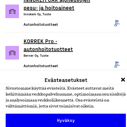
pesu- ja hoitoaineet
Innokem Oy, Tuote
Autonhoitotuotteet
KORREK Pro -
autonhoitotuotteet
Berner Oy, Tuote
Autonhoitotuotteet
Evästeasetukset
KORREK Originals -
Sivustomme käyttää evästeitä. Evästeet auttavat meitä
autonhoitotuotteet
kehittämään verkkopalveluamme, optimoimaan sen sisältöjä
Berner Oy, Tuote
ja analysoimaan verkkoliikennettä. Osa evästeistä on
välttämättömiä, jotta sivut toimisivat oikein.
Autonhoitotuotteet
Hyväksy
Fure® - Autonhoitotuotteet