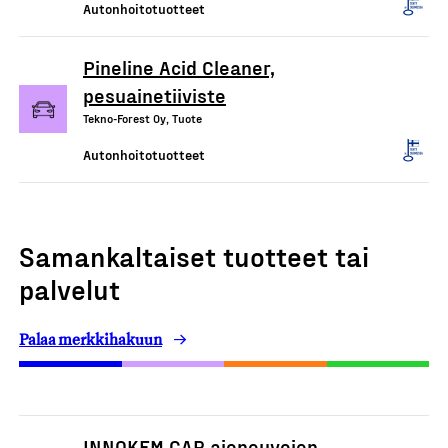
Autonhoitotuotteet
Pineline Acid Cleaner,
pesuainetiiviste
Tekno-Forest Oy, Tuote
Autonhoitotuotteet
Samankaltaiset tuotteet tai
palvelut
Palaa merkkihakuun
INNOKEM CAR ajoneuvojen