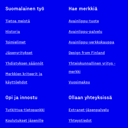
Suomalainen työ
Hae merkkiä
Tietoa meistä
Avainlippu-tuote
Historia
Avainlippu-palvelu
Toimielimet
Avainlippu-verkkokauppa
Jäsenyritykset
Design from Finland
Yhdistyksen säännöt
Yhteiskunnallinen yritys -
merkki
Merkkien kriteerit ja
käyttöehdot
Vuosimaksu
Opi ja innostu
Ollaan yhteyksissä
Tutkittua-tietopankki
Extranet-jäsenpalvelu
Koulutukset jäsenille
Yhteystiedot