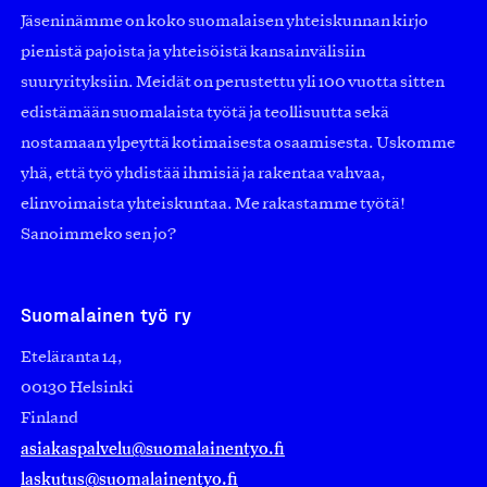
Jäseninämme on koko suomalaisen yhteiskunnan kirjo
pienistä pajoista ja yhteisöistä kansainvälisiin
suuryrityksiin. Meidät on perustettu yli 100 vuotta sitten
edistämään suomalaista työtä ja teollisuutta sekä
nostamaan ylpeyttä kotimaisesta osaamisesta. Uskomme
yhä, että työ yhdistää ihmisiä ja rakentaa vahvaa,
elinvoimaista yhteiskuntaa. Me rakastamme työtä!
Sanoimmeko sen jo?
Suomalainen työ ry
Eteläranta 14,
00130 Helsinki
Finland
asiakaspalvelu@suomalainentyo.fi
laskutus@suomalainentyo.fi