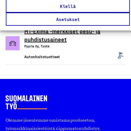
Oree Oy, Tuote
Kiellä
Autonhoitotuotteet
Asetukset
MT-Exima -merkkiset pesu- ja
puhdistusaineet
Pyyrla Oy, Tuote
Autonhoitotuotteet
Olemme jäsentemme omistama puolueeton,
työmarkkinajärjestöistä riippumaton yhdistys.