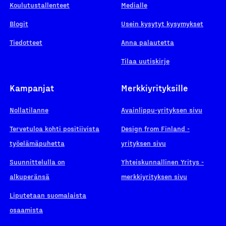
Koulutustallenteet
Medialle
Blogit
Usein kysytyt kysymykset
Tiedotteet
Anna palautetta
Tilaa uutiskirje
Kampanjat
Merkkiyrityksille
Nollatilanne
Avainlippu-yrityksen sivu
Tervetuloa kohti positiivista
Design from Finland -
työelämäpuhetta
yrityksen sivu
Suunnittelulla on
Yhteiskunnallinen Yritys -
alkuperänsä
merkkiyrityksen sivu
Liputetaan suomalaista
osaamista