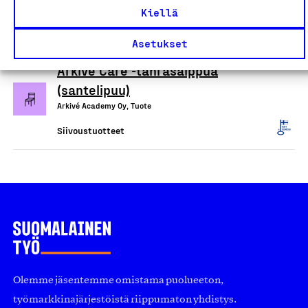
Tekslund Oy, Tuote
Kiellä
Siivoustuotteet
Asetukset
Arkivé Care -tahrasaippua
(santelipuu)
Arkivé Academy Oy, Tuote
Siivoustuotteet
Olemme jäsentemme omistama puolueeton,
työmarkkinajärjestöistä riippumaton yhdistys.