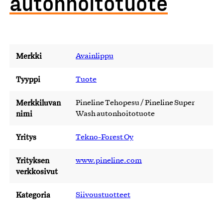
autonhoitotuote
Merkki
Avainlippu
Tyyppi
Tuote
Merkkiluvan
Pineline Tehopesu / Pineline Super
nimi
Wash autonhoitotuote
Yritys
Tekno-Forest Oy
Yrityksen
www.pineline.com
verkkosivut
Kategoria
Siivoustuotteet