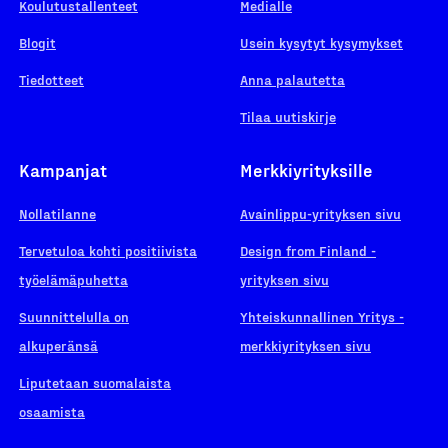
Koulutustallenteet
Medialle
Blogit
Usein kysytyt kysymykset
Tiedotteet
Anna palautetta
Tilaa uutiskirje
Kampanjat
Merkkiyrityksille
Nollatilanne
Avainlippu-yrityksen sivu
Tervetuloa kohti positiivista
Design from Finland -
työelämäpuhetta
yrityksen sivu
Suunnittelulla on
Yhteiskunnallinen Yritys -
alkuperänsä
merkkiyrityksen sivu
Liputetaan suomalaista
osaamista