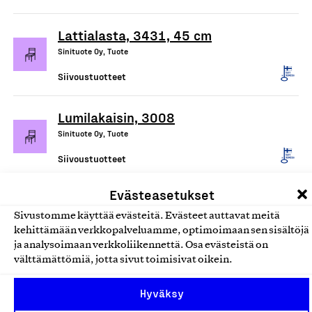
Lattialasta, 3431, 45 cm
Sinituote Oy, Tuote
Siivoustuotteet
Lumilakaisin, 3008
Sinituote Oy, Tuote
Siivoustuotteet
Evästeasetukset
Mainio pesuaineet ihon ja kodin
puhdistukseen
Sivustomme käyttää evästeitä. Evästeet auttavat meitä
kehittämään verkkopalveluamme, optimoimaan sen sisältöjä
Hamina Handmade Oy, Tuote
ja analysoimaan verkkoliikennettä. Osa evästeistä on
Siivoustuotteet
välttämättömiä, jotta sivut toimisivat oikein.
Hyväksy
Ecotex/Devteks kuituliinat