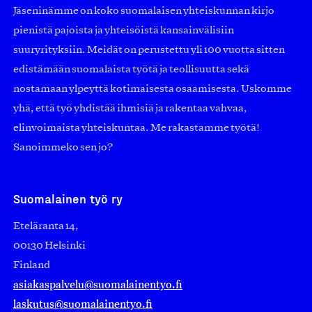
Jäseninämme on koko suomalaisen yhteiskunnan kirjo
pienistä pajoista ja yhteisöistä kansainvälisiin
suuryrityksiin. Meidät on perustettu yli 100 vuotta sitten
edistämään suomalaista työtä ja teollisuutta sekä
nostamaan ylpeyttä kotimaisesta osaamisesta. Uskomme
yhä, että työ yhdistää ihmisiä ja rakentaa vahvaa,
elinvoimaista yhteiskuntaa. Me rakastamme työtä!
Sanoimmeko sen jo?
Suomalainen työ ry
Eteläranta 14,
00130 Helsinki
Finland
asiakaspalvelu@suomalainentyo.fi
laskutus@suomalainentyo.fi