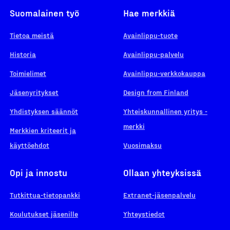
Suomalainen työ
Hae merkkiä
Tietoa meistä
Avainlippu-tuote
Historia
Avainlippu-palvelu
Toimielimet
Avainlippu-verkkokauppa
Jäsenyritykset
Design from Finland
Yhdistyksen säännöt
Yhteiskunnallinen yritys -
merkki
Merkkien kriteerit ja
käyttöehdot
Vuosimaksu
Opi ja innostu
Ollaan yhteyksissä
Tutkittua-tietopankki
Extranet-jäsenpalvelu
Koulutukset jäsenille
Yhteystiedot