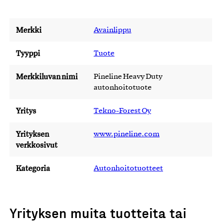
Merkki
Avainlippu
Tyyppi
Tuote
Merkkiluvan nimi
Pineline Heavy Duty
autonhoitotuote
Yritys
Tekno-Forest Oy
Yrityksen
www.pineline.com
verkkosivut
Kategoria
Autonhoitotuotteet
Yrityksen muita tuotteita tai