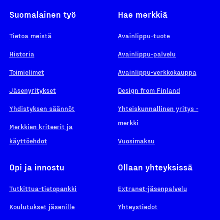
Suomalainen työ
Hae merkkiä
Tietoa meistä
Avainlippu-tuote
Historia
Avainlippu-palvelu
Toimielimet
Avainlippu-verkkokauppa
Jäsenyritykset
Design from Finland
Yhdistyksen säännöt
Yhteiskunnallinen yritys -
merkki
Merkkien kriteerit ja
käyttöehdot
Vuosimaksu
Opi ja innostu
Ollaan yhteyksissä
Tutkittua-tietopankki
Extranet-jäsenpalvelu
Koulutukset jäsenille
Yhteystiedot