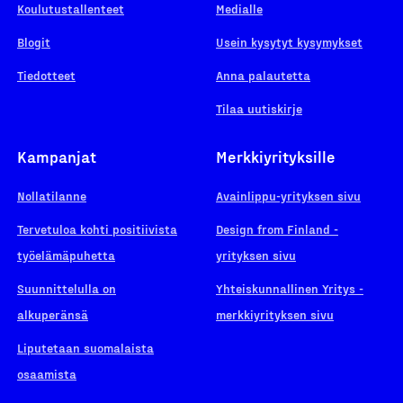
Koulutustallenteet
Medialle
Blogit
Usein kysytyt kysymykset
Tiedotteet
Anna palautetta
Tilaa uutiskirje
Kampanjat
Merkkiyrityksille
Nollatilanne
Avainlippu-yrityksen sivu
Tervetuloa kohti positiivista
Design from Finland -
työelämäpuhetta
yrityksen sivu
Suunnittelulla on
Yhteiskunnallinen Yritys -
alkuperänsä
merkkiyrityksen sivu
Liputetaan suomalaista
osaamista