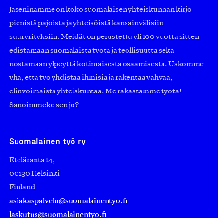
Jäseninämme on koko suomalaisen yhteiskunnan kirjo
pienistä pajoista ja yhteisöistä kansainvälisiin
suuryrityksiin. Meidät on perustettu yli 100 vuotta sitten
edistämään suomalaista työtä ja teollisuutta sekä
nostamaan ylpeyttä kotimaisesta osaamisesta. Uskomme
yhä, että työ yhdistää ihmisiä ja rakentaa vahvaa,
elinvoimaista yhteiskuntaa. Me rakastamme työtä!
Sanoimmeko sen jo?
Suomalainen työ ry
Eteläranta 14,
00130 Helsinki
Finland
asiakaspalvelu@suomalainentyo.fi
laskutus@suomalainentyo.fi