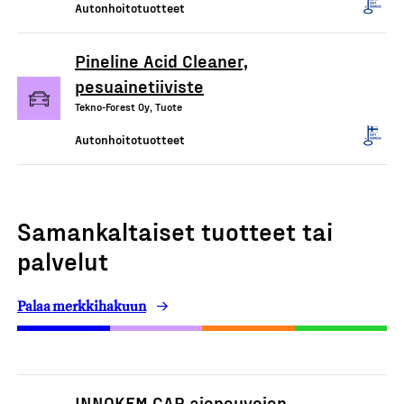
Autonhoitotuotteet
Pineline Acid Cleaner,
pesuainetiiviste
Tekno-Forest Oy, Tuote
Autonhoitotuotteet
Samankaltaiset tuotteet tai
palvelut
Palaa merkkihakuun
INNOKEM CAR ajoneuvojen