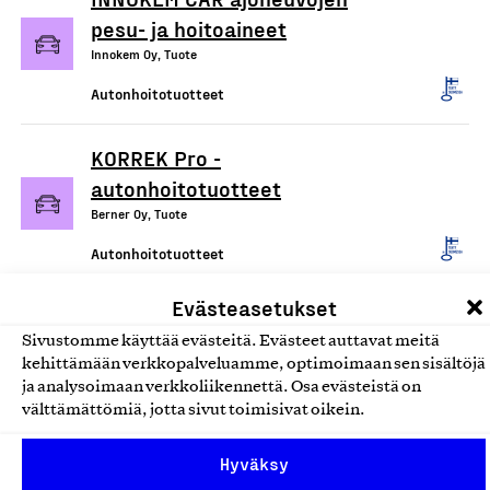
pesu- ja hoitoaineet
Innokem Oy, Tuote
Autonhoitotuotteet
KORREK Pro -
autonhoitotuotteet
Berner Oy, Tuote
Autonhoitotuotteet
Evästeasetukset
KORREK Originals -
Sivustomme käyttää evästeitä. Evästeet auttavat meitä
autonhoitotuotteet
kehittämään verkkopalveluamme, optimoimaan sen sisältöjä
Berner Oy, Tuote
ja analysoimaan verkkoliikennettä. Osa evästeistä on
välttämättömiä, jotta sivut toimisivat oikein.
Autonhoitotuotteet
Hyväksy
Fure® - Autonhoitotuotteet