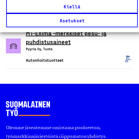
Oree Oy, Tuote
Kiellä
Autonhoitotuotteet
Asetukset
MT-Exima -merkkiset pesu- ja
puhdistusaineet
Pyyrla Oy, Tuote
Autonhoitotuotteet
Olemme jäsentemme omistama puolueeton,
työmarkkinajärjestöistä riippumaton yhdistys.