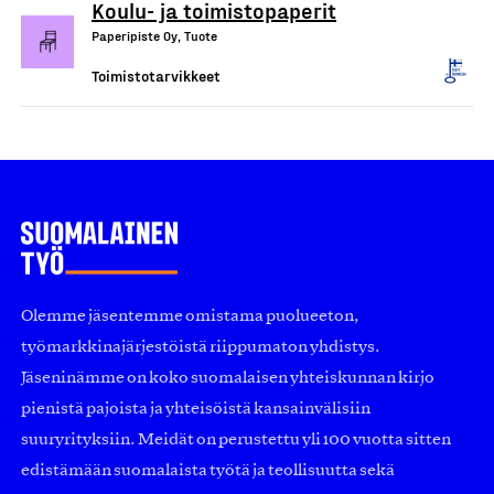
Koulu- ja toimistopaperit
Paperipiste Oy, Tuote
Toimistotarvikkeet
Olemme jäsentemme omistama puolueeton,
työmarkkinajärjestöistä riippumaton yhdistys.
Jäseninämme on koko suomalaisen yhteiskunnan kirjo
pienistä pajoista ja yhteisöistä kansainvälisiin
suuryrityksiin. Meidät on perustettu yli 100 vuotta sitten
edistämään suomalaista työtä ja teollisuutta sekä