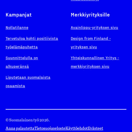
Kampanjat
Merkkiyrityksille
Nollatilanne
Avainlippu-yrityksen sivu
Tervetuloa kohti positiivista
Design from Finland -
työelämäpuhetta
yrityksen sivu
Suunnittelulla on
Yhteiskunnallinen Yritys -
alkuperänsä
merkkiyrityksen sivu
Liputetaan suomalaista
osaamista
© Suomalainen työ 2026.
Anna palautetta
Tietosuojaseloste
Käyttöehdot
Evästeet