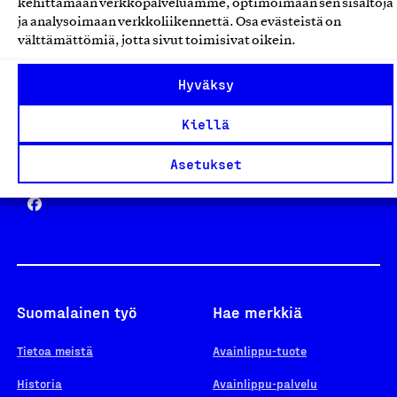
kehittämään verkkopalveluamme, optimoimaan sen sisältöjä
ja analysoimaan verkkoliikennettä. Osa evästeistä on
välttämättömiä, jotta sivut toimisivat oikein.
Design From Finland
Hyväksy
Kiellä
Yhteiskunnallinen Yritys -merkki
Asetukset
Suomalainen työ
Hae merkkiä
Tietoa meistä
Avainlippu-tuote
Historia
Avainlippu-palvelu