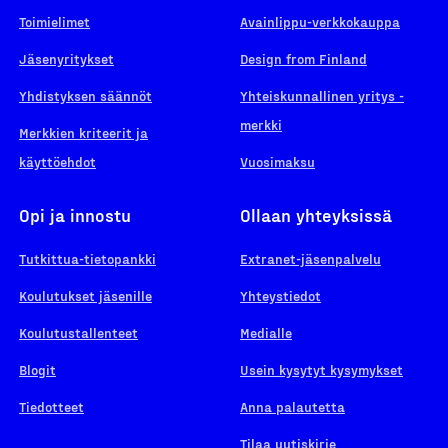
Toimielimet
Avainlippu-verkkokauppa
Jäsenyritykset
Design from Finland
Yhdistyksen säännöt
Yhteiskunnallinen yritys -
merkki
Merkkien kriteerit ja
käyttöehdot
Vuosimaksu
Opi ja innostu
Ollaan yhteyksissä
Tutkittua-tietopankki
Extranet-jäsenpalvelu
Koulutukset jäsenille
Yhteystiedot
Koulutustallenteet
Medialle
Blogit
Usein kysytyt kysymykset
Tiedotteet
Anna palautetta
Tilaa uutiskirje