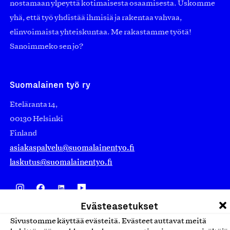
nostamaan ylpeyttä kotimaisesta osaamisesta. Uskomme
yhä, että työ yhdistää ihmisiä ja rakentaa vahvaa,
elinvoimaista yhteiskuntaa. Me rakastamme työtä!
Sanoimmeko sen jo?
Suomalainen työ ry
Eteläranta 14,
00130 Helsinki
Finland
asiakaspalvelu@suomalainentyo.fi
laskutus@suomalainentyo.fi
Evästeasetukset
Avainlippu
Sivustomme käyttää evästeitä. Evästeet auttavat meitä