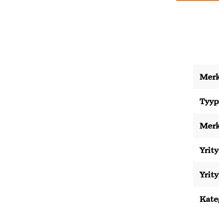
Merk
Tyyp
Merk
Yrity
Yrit
Kate