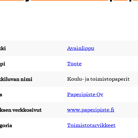
ki
Avainlippu
pi
Tuote
kiluvan nimi
Koulu- ja toimistopaperit
s
Paperipiste Oy
yksen verkkosivut
www.paperipiste.fi
goria
Toimistotarvikkeet