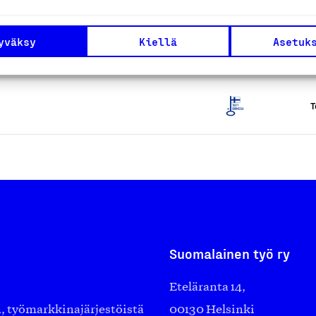
t
yväksy
Kiellä
Asetuk
T
T
Suomalainen työ ry
Eteläranta 14,
työmarkkinajärjestöistä
00130 Helsinki