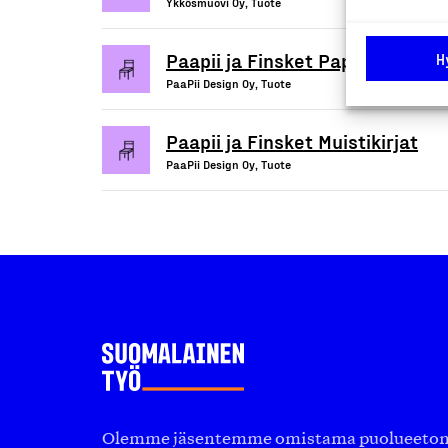
Ykkösmuovi Oy, Tuote
Paapii ja Finsket Paperituottee
H
PaaPii Design Oy, Tuote
Paapii ja Finsket Muistikirjat
PaaPii Design Oy, Tuote
Olemme jäsentemme omistama puolueeton, 