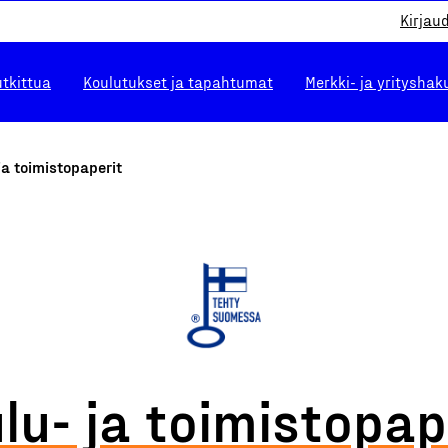
Kirjau
utkittua
Koulutukset ja tapahtumat
Merkki- ja yrityshak
ja toimistopaperit
lu- ja toimistopap