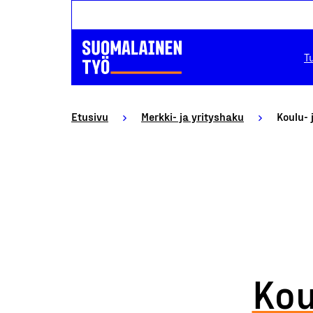
T
Etusivu
Merkki- ja yrityshaku
Koulu- 
Kou