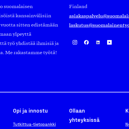
ko suomalaisen
Finland
asiakaspalvelu@suomalai
isöistä kansainvälisiin
laskutus@suomalainentyo
0 vuotta sitten edistämään
amaan ylpeyttä
ä työ yhdistää ihmisiä ja
aa. Me rakastamme työtä!
Opi ja innostu
Ollaan
K
yhteyksissä
Tutkittua-tietopankki
N