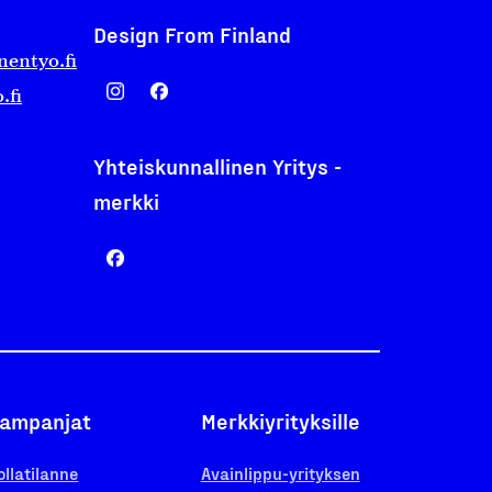
Design From Finland
nentyo.fi
.fi
Yhteiskunnallinen Yritys -
merkki
ampanjat
Merkkiyrityksille
ollatilanne
Avainlippu-yrityksen