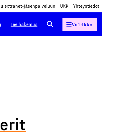
du extranet-jäsenpalveluun
UKK
Yhteystiedot
u
Tee hakemus
Valikko
erit