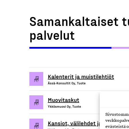
Samankaltaiset t
palvelut
Kalenterit ja muistilehtiöt
Ässä-Konsultit Oy, Tuote
Muovitaskut
Ykkösmuovi Oy, Tuote
Sivustomme 
verkkopalve
Kansiot, välilehdet ja alihankin
evästeistä o