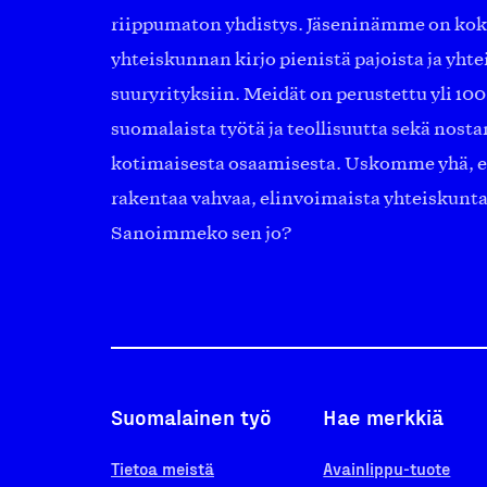
riippumaton yhdistys. Jäseninämme on ko
yhteiskunnan kirjo pienistä pajoista ja yhte
suuryrityksiin. Meidät on perustettu yli 10
suomalaista työtä ja teollisuutta sekä nost
kotimaisesta osaamisesta. Uskomme yhä, ett
rakentaa vahvaa, elinvoimaista yhteiskunt
Sanoimmeko sen jo?
Suomalainen työ
Hae merkkiä
Tietoa meistä
Avainlippu-tuote