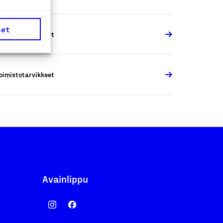
set
oimistotarvikkeet
oimistotarvikkeet
Avainlippu