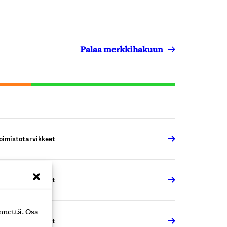
Palaa merkkihakuun
oimistotarvikkeet
oimistotarvikkeet
nnettä. Osa
oimistotarvikkeet