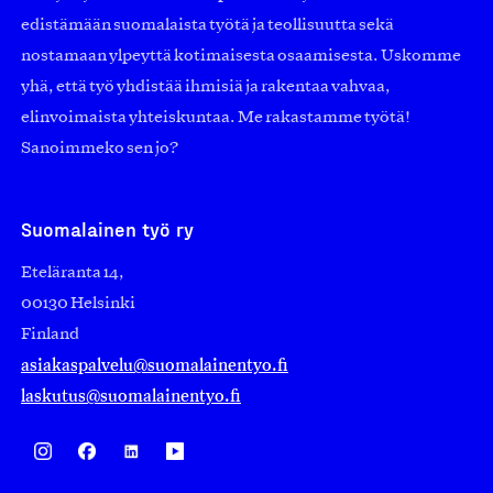
edistämään suomalaista työtä ja teollisuutta sekä
nostamaan ylpeyttä kotimaisesta osaamisesta. Uskomme
yhä, että työ yhdistää ihmisiä ja rakentaa vahvaa,
elinvoimaista yhteiskuntaa. Me rakastamme työtä!
Sanoimmeko sen jo?
Suomalainen työ ry
Eteläranta 14,
00130 Helsinki
Finland
asiakaspalvelu@suomalainentyo.fi
laskutus@suomalainentyo.fi