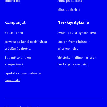
Tiedotteet
Anna palautetta
Tilaa uutiskirje
Kampanjat
Merkkiyrityksille
Nollatilanne
Avainlippu-yrityksen sivu
Tervetuloa kohti positiivista
Design from Finland -
työelämäpuhetta
yrityksen sivu
Suunnittelulla on
Yhteiskunnallinen Yritys -
alkuperänsä
merkkiyrityksen sivu
Liputetaan suomalaista
osaamista