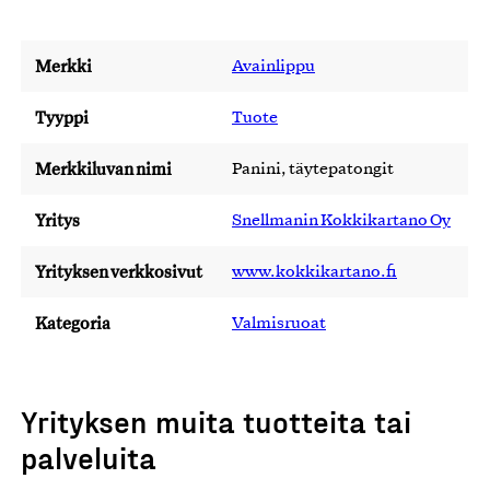
Merkki
Avainlippu
Tyyppi
Tuote
Merkkiluvan nimi
Panini, täytepatongit
Yritys
Snellmanin Kokkikartano Oy
Yrityksen verkkosivut
www.kokkikartano.fi
Kategoria
Valmisruoat
Yrityksen muita tuotteita tai
palveluita