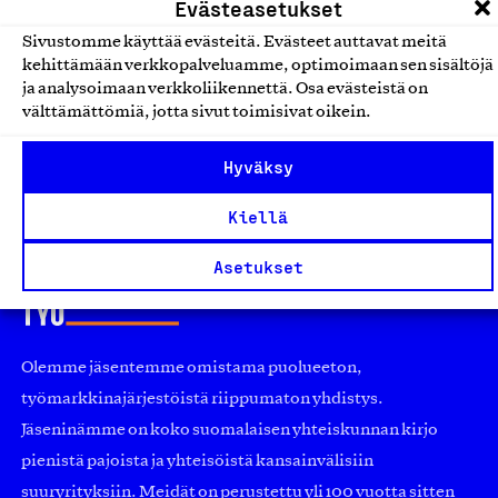
Evästeasetukset
Sivustomme käyttää evästeitä. Evästeet auttavat meitä
Apetit Kotelokeitot
kehittämään verkkopalveluamme, optimoimaan sen sisältöjä
Apetit Ruoka Oy, Tuote
ja analysoimaan verkkoliikennettä. Osa evästeistä on
välttämättömiä, jotta sivut toimisivat oikein.
Valmisruoat
Hyväksy
Kiellä
Asetukset
Olemme jäsentemme omistama puolueeton,
työmarkkinajärjestöistä riippumaton yhdistys.
Jäseninämme on koko suomalaisen yhteiskunnan kirjo
pienistä pajoista ja yhteisöistä kansainvälisiin
suuryrityksiin. Meidät on perustettu yli 100 vuotta sitten