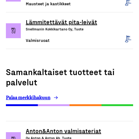
Mausteet ja kastikkeet
Lämmitettävät pita-leivät
Snellmanin Kokkikartano Oy, Tuote
Valmisruoat
Samankaltaiset tuotteet tai
palvelut
Palaa merkkihakuun
Anton&Anton valmisateriat
Oy Anton & Anton Ab, Tuote