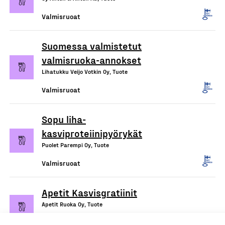
Valmisruoat
Suomessa valmistetut
valmisruoka-annokset
Lihatukku Veijo Votkin Oy, Tuote
Valmisruoat
Sopu liha-
kasviproteiinipyörykät
Puolet Parempi Oy, Tuote
Valmisruoat
Apetit Kasvisgratiinit
Apetit Ruoka Oy, Tuote
Valmisruoat