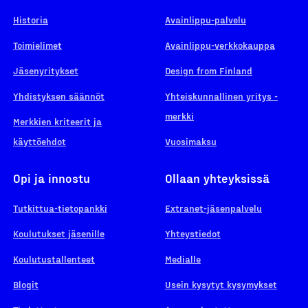
Historia
Avainlippu-palvelu
Toimielimet
Avainlippu-verkkokauppa
Jäsenyritykset
Design from Finland
Yhdistyksen säännöt
Yhteiskunnallinen yritys -
merkki
Merkkien kriteerit ja
käyttöehdot
Vuosimaksu
Opi ja innostu
Ollaan yhteyksissä
Tutkittua-tietopankki
Extranet-jäsenpalvelu
Koulutukset jäsenille
Yhteystiedot
Koulutustallenteet
Medialle
Blogit
Usein kysytyt kysymykset