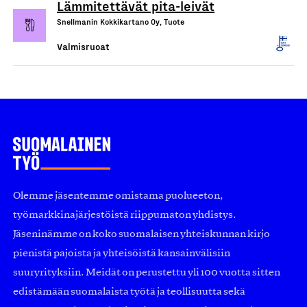
Lämmitettävät pita-leivät
Snellmanin Kokkikartano Oy, Tuote
Valmisruoat
Olemme jäsentemme omistama puolueeton,
työmarkkinajärjestöistä riippumaton yhdistys.
Jäseninämme on koko suomalaisen yhteiskunnan kirjo
pienistä pajoista ja yhteisöistä kansainvälisiin
suuryrityksiin. Meidät on perustettu yli 100 vuotta sitten
edistämään suomalaista työtä ja teollisuutta sekä