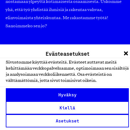
nostamaan ylpeyttä kotimaisesta osaamisesta. Uskomme
yhä, että työ yhdistää ihmisiä ja rakentaa vahvaa,
elinvoimaista yhteiskuntaa. Me rakastamme työtä!
Sanoimmeko sen jo?
Suomalainen työ ry
Evästeasetukset
Eteläranta 14,
Sivustomme käyttää evästeitä. Evästeet auttavat meitä
00130 Helsinki
kehittämään verkkopalveluamme, optimoimaan sen sisältöjä
ja analysoimaan verkkoliikennettä. Osa evästeistä on
Finland
välttämättömiä, jotta sivut toimisivat oikein.
asiakaspalvelu@suomalainentyo.fi
laskutus@suomalainentyo.fi
Hyväksy
Kiellä
Asetukset
Avainlippu