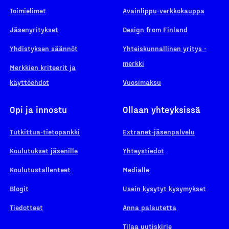
Toimielimet
Avainlippu-verkkokauppa
Jäsenyritykset
Design from Finland
Yhdistyksen säännöt
Yhteiskunnallinen yritys -
merkki
Merkkien kriteerit ja
käyttöehdot
Vuosimaksu
Opi ja innostu
Ollaan yhteyksissä
Tutkittua-tietopankki
Extranet-jäsenpalvelu
Koulutukset jäsenille
Yhteystiedot
Koulutustallenteet
Medialle
Blogit
Usein kysytyt kysymykset
Tiedotteet
Anna palautetta
Tilaa uutiskirje