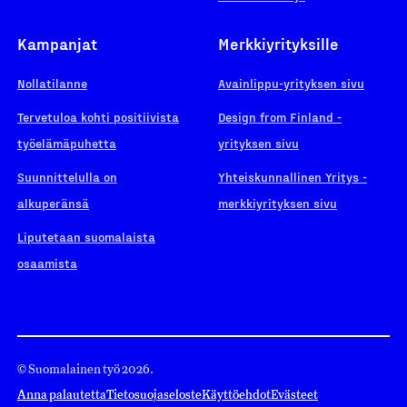
Kampanjat
Merkkiyrityksille
Nollatilanne
Avainlippu-yrityksen sivu
Tervetuloa kohti positiivista
Design from Finland -
työelämäpuhetta
yrityksen sivu
Suunnittelulla on
Yhteiskunnallinen Yritys -
alkuperänsä
merkkiyrityksen sivu
Liputetaan suomalaista
osaamista
© Suomalainen työ 2026.
Anna palautetta
Tietosuojaseloste
Käyttöehdot
Evästeet