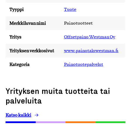
Tyyppi
Tuote
Merkkiluvan nimi
Painotuotteet
Yritys
Offsetpaino Westman Oy
Yrityksen verkkosivut
www.painotalowestman.fi
Kategoria
Painotuotepalvelut
Yrityksen muita tuotteita tai
palveluita
Katso kaikki