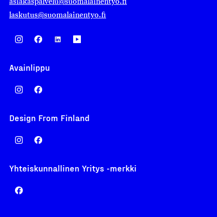
asiakaspalvelu@suomalainentyo.fi
laskutus@suomalainentyo.fi
Avainlippu
Design From Finland
Yhteiskunnallinen Yritys -merkki