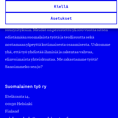
Olemme jäsentemme omistama puolueeton,
Kiellä
työmarkkinajärjestöistä riippumaton yhdistys.
Jäseninämme on koko suomalaisen yhteiskunnan kirjo
Asetukset
pienistä pajoista ja yhteisöistä kansainvälisiin
suuryrityksiin. Meidät on perustettu yli 100 vuotta sitten
edistämään suomalaista työtä ja teollisuutta sekä
nostamaan ylpeyttä kotimaisesta osaamisesta. Uskomme
yhä, että työ yhdistää ihmisiä ja rakentaa vahvaa,
elinvoimaista yhteiskuntaa. Me rakastamme työtä!
Sanoimmeko sen jo?
Suomalainen työ ry
Eteläranta 14,
00130 Helsinki
Finland