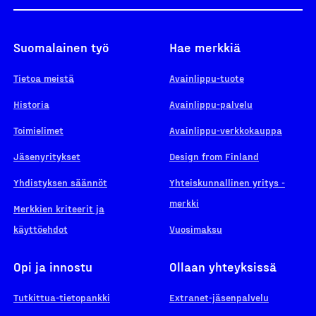
Suomalainen työ
Hae merkkiä
Tietoa meistä
Avainlippu-tuote
Historia
Avainlippu-palvelu
Toimielimet
Avainlippu-verkkokauppa
Jäsenyritykset
Design from Finland
Yhdistyksen säännöt
Yhteiskunnallinen yritys -
merkki
Merkkien kriteerit ja
käyttöehdot
Vuosimaksu
Opi ja innostu
Ollaan yhteyksissä
Tutkittua-tietopankki
Extranet-jäsenpalvelu