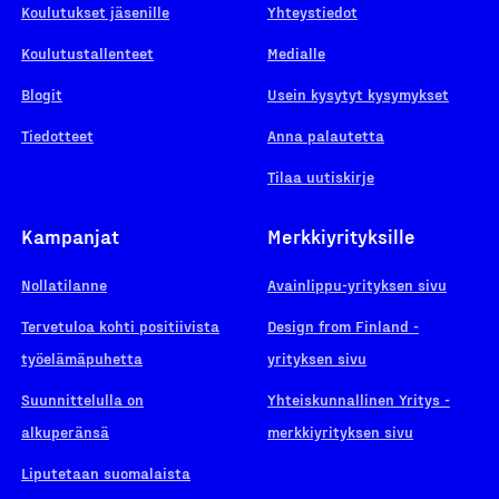
Koulutukset jäsenille
Yhteystiedot
Koulutustallenteet
Medialle
Blogit
Usein kysytyt kysymykset
Tiedotteet
Anna palautetta
Tilaa uutiskirje
Kampanjat
Merkkiyrityksille
Nollatilanne
Avainlippu-yrityksen sivu
Tervetuloa kohti positiivista
Design from Finland -
työelämäpuhetta
yrityksen sivu
Suunnittelulla on
Yhteiskunnallinen Yritys -
alkuperänsä
merkkiyrityksen sivu
Liputetaan suomalaista