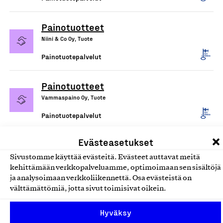
Painotuotteet
Niini & Co Oy, Tuote
Painotuotepalvelut
Painotuotteet
Vammaspaino Oy, Tuote
Painotuotepalvelut
Evästeasetukset
Sivustomme käyttää evästeitä. Evästeet auttavat meitä
kehittämään verkkopalveluamme, optimoimaan sen sisältöjä
ja analysoimaan verkkoliikennettä. Osa evästeistä on
välttämättömiä, jotta sivut toimisivat oikein.
Hyväksy