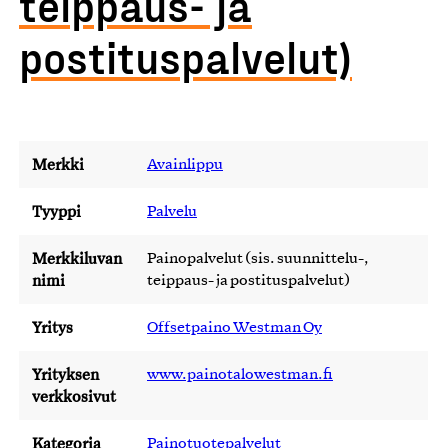
teippaus- ja
postituspalvelut)
Merkki
Avainlippu
Tyyppi
Palvelu
Merkkiluvan
Painopalvelut (sis. suunnittelu-,
nimi
teippaus- ja postituspalvelut)
Yritys
Offsetpaino Westman Oy
Yrityksen
www.painotalowestman.fi
verkkosivut
Kategoria
Painotuotepalvelut