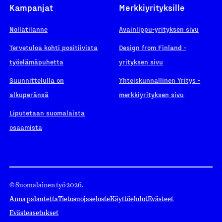
Kampanjat
Merkkiyrityksille
Nollatilanne
Avainlippu-yrityksen sivu
Tervetuloa kohti positiivista
Design from Finland -
työelämäpuhetta
yrityksen sivu
Suunnittelulla on
Yhteiskunnallinen Yritys -
alkuperänsä
merkkiyrityksen sivu
Liputetaan suomalaista
osaamista
© Suomalainen työ 2026.
Anna palautetta
Tietosuojaseloste
Käyttöehdot
Evästeet
Evästeasetukset