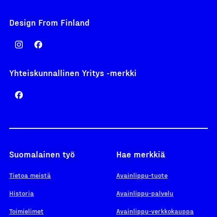
Design From Finland
Yhteiskunnallinen Yritys -merkki
Suomalainen työ
Hae merkkiä
Tietoa meistä
Avainlippu-tuote
Historia
Avainlippu-palvelu
Toimielimet
Avainlippu-verkkokauppa