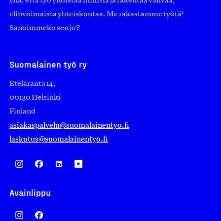
yhä, että työ yhdistää ihmisiä ja rakentaa vahvaa,
elinvoimaista yhteiskuntaa. Me rakastamme työtä!
Sanoimmeko sen jo?
Suomalainen työ ry
Eteläranta 14,
00130 Helsinki
Finland
asiakaspalvelu@suomalainentyo.fi
laskutus@suomalainentyo.fi
Avainlippu