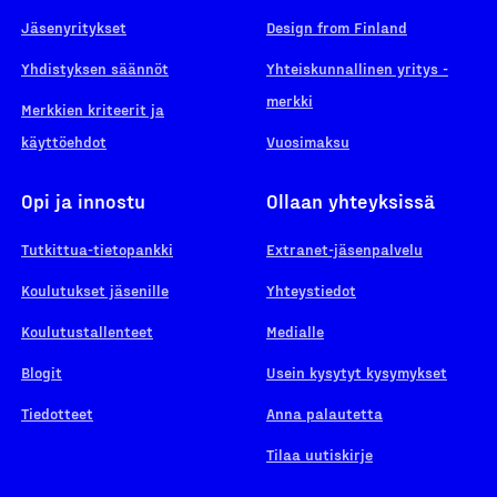
Jäsenyritykset
Design from Finland
Yhdistyksen säännöt
Yhteiskunnallinen yritys -
merkki
Merkkien kriteerit ja
käyttöehdot
Vuosimaksu
Opi ja innostu
Ollaan yhteyksissä
Tutkittua-tietopankki
Extranet-jäsenpalvelu
Koulutukset jäsenille
Yhteystiedot
Koulutustallenteet
Medialle
Blogit
Usein kysytyt kysymykset
Tiedotteet
Anna palautetta
Tilaa uutiskirje