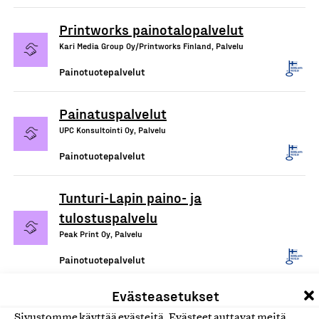
Printworks painotalopalvelut
Kari Media Group Oy/Printworks Finland, Palvelu
Painotuotepalvelut
Painatuspalvelut
UPC Konsultointi Oy, Palvelu
Painotuotepalvelut
Tunturi-Lapin paino- ja
tulostuspalvelu
Peak Print Oy, Palvelu
Painotuotepalvelut
Evästeasetukset
Kirjapainopalvelut
Sivustomme käyttää evästeitä. Evästeet auttavat meitä
Next Print Oy, Palvelu