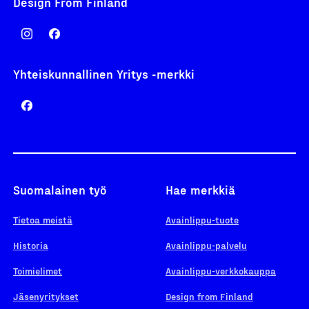
Design From Finland
Yhteiskunnallinen Yritys -merkki
Suomalainen työ
Hae merkkiä
Tietoa meistä
Avainlippu-tuote
Historia
Avainlippu-palvelu
Toimielimet
Avainlippu-verkkokauppa
Jäsenyritykset
Design from Finland