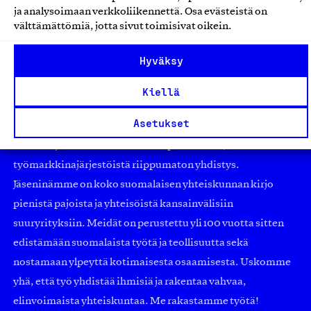
ja analysoimaan verkkoliikennettä. Osa evästeistä on
välttämättömiä, jotta sivut toimisivat oikein.
Hyväksy
Kiellä
Asetukset
Olemme jäsentemme omistama puolueeton,
työmarkkinajärjestöistä riippumaton yhdistys.
Jäseninämme on koko suomalaisen yhteiskunnan kirjo
pienistä pajoista ja yhteisöistä kansainvälisiin
suuryrityksiin. Meidät on perustettu yli 100 vuotta sitten
edistämään suomalaista työtä ja teollisuutta sekä
nostamaan ylpeyttä kotimaisesta osaamisesta. Uskomme
yhä, että työ yhdistää ihmisiä ja rakentaa vahvaa,
elinvoimaista yhteiskuntaa. Me rakastamme työtä!