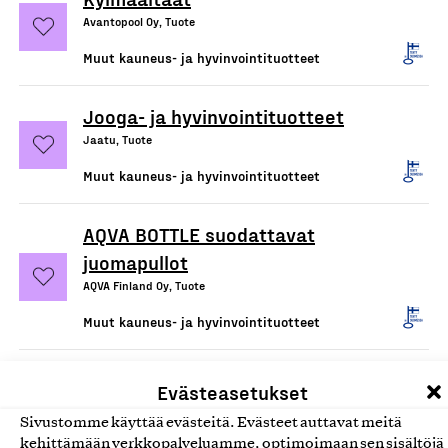
Avantopool Oy, Tuote
Muut kauneus- ja hyvinvointituotteet
Jooga- ja hyvinvointituotteet
Jaatu, Tuote
Muut kauneus- ja hyvinvointituotteet
AQVA BOTTLE suodattavat
juomapullot
AQVA Finland Oy, Tuote
Muut kauneus- ja hyvinvointituotteet
Promilletesti
Evästeasetukset
Testi Technologies Oy, Tuote
Sivustomme käyttää evästeitä. Evästeet auttavat meitä
Muut kauneus- ja hyvinvointituotteet
kehittämään verkkopalveluamme, optimoimaan sen sisältöjä