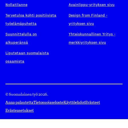
Nollatilanne
Avainlippu-yrityksen sivu
Tervetuloa kohti positiivista
Design from Finland -
työelämäpuhetta
yrityksen sivu
Suunnittelulla on
Yhteiskunnallinen Yritys -
alkuperänsä
merkkiyrityksen sivu
Liputetaan suomalaista
osaamista
© Suomalainen työ 2026.
Anna palautetta
Tietosuojaseloste
Käyttöehdot
Evästeet
Evästeasetukset