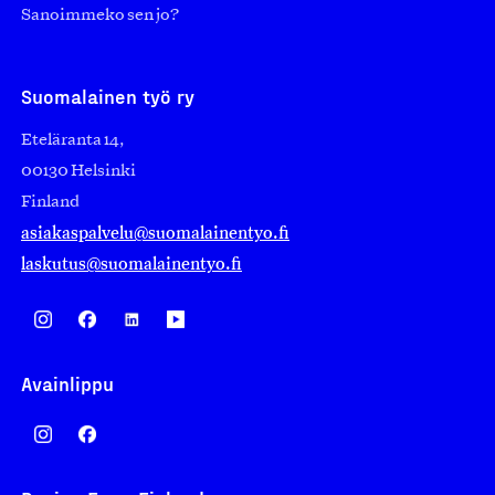
Sanoimmeko sen jo?
Suomalainen työ ry
Eteläranta 14,
00130 Helsinki
Finland
asiakaspalvelu@suomalainentyo.fi
laskutus@suomalainentyo.fi
Avainlippu