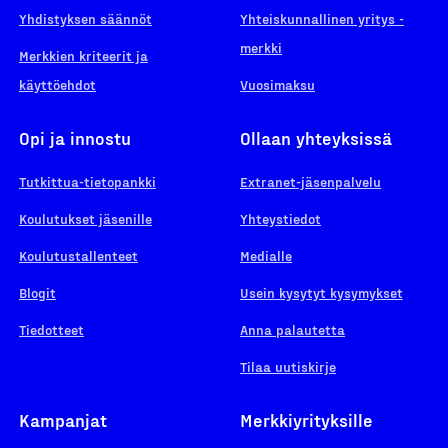
Yhdistyksen säännöt
Yhteiskunnallinen yritys -
merkki
Merkkien kriteerit ja
käyttöehdot
Vuosimaksu
Opi ja innostu
Ollaan yhteyksissä
Tutkittua-tietopankki
Extranet-jäsenpalvelu
Koulutukset jäsenille
Yhteystiedot
Koulutustallenteet
Medialle
Blogit
Usein kysytyt kysymykset
Tiedotteet
Anna palautetta
Tilaa uutiskirje
Kampanjat
Merkkiyrityksille