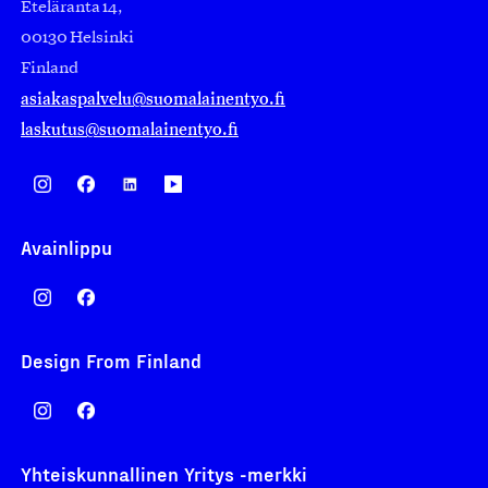
Eteläranta 14,
00130 Helsinki
Finland
asiakaspalvelu@suomalainentyo.fi
laskutus@suomalainentyo.fi
Avainlippu
Design From Finland
Yhteiskunnallinen Yritys -merkki