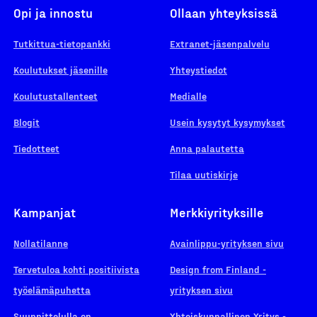
Opi ja innostu
Ollaan yhteyksissä
Tutkittua-tietopankki
Extranet-jäsenpalvelu
Koulutukset jäsenille
Yhteystiedot
Koulutustallenteet
Medialle
Blogit
Usein kysytyt kysymykset
Tiedotteet
Anna palautetta
Tilaa uutiskirje
Kampanjat
Merkkiyrityksille
Nollatilanne
Avainlippu-yrityksen sivu
Tervetuloa kohti positiivista
Design from Finland -
työelämäpuhetta
yrityksen sivu
Suunnittelulla on
Yhteiskunnallinen Yritys -