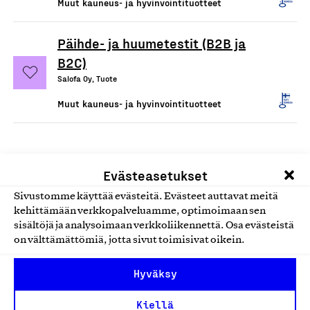
Muut kauneus- ja hyvinvointituotteet
Päihde- ja huumetestit (B2B ja
B2C)
Salofa Oy, Tuote
Muut kauneus- ja hyvinvointituotteet
Evästeasetukset
Sivustomme käyttää evästeitä. Evästeet auttavat meitä
1
2
kehittämään verkkopalveluamme, optimoimaan sen
sisältöjä ja analysoimaan verkkoliikennettä. Osa evästeistä
Edelliset
Seuraava
on välttämättömiä, jotta sivut toimisivat oikein.
Hyväksy
Kiellä