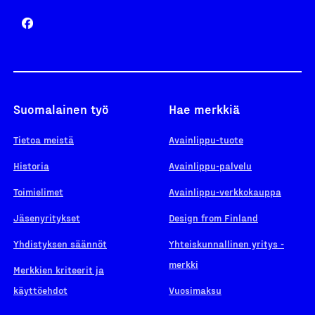
Suomalainen työ
Hae merkkiä
Tietoa meistä
Avainlippu-tuote
Historia
Avainlippu-palvelu
Toimielimet
Avainlippu-verkkokauppa
Jäsenyritykset
Design from Finland
Yhdistyksen säännöt
Yhteiskunnallinen yritys -
merkki
Merkkien kriteerit ja
käyttöehdot
Vuosimaksu