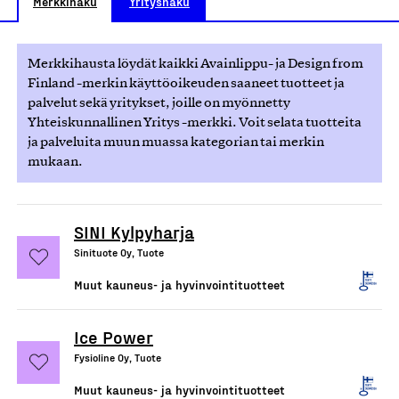
Merkkihaku
Yrityshaku
Merkkihausta löydät kaikki Avainlippu- ja Design from
Finland -merkin käyttöoikeuden saaneet tuotteet ja
palvelut sekä yritykset, joille on myönnetty
Yhteiskunnallinen Yritys -merkki. Voit selata tuotteita
ja palveluita muun muassa kategorian tai merkin
mukaan.
SINI Kylpyharja
Sinituote Oy, Tuote
Muut kauneus- ja hyvinvointituotteet
Ice Power
Fysioline Oy, Tuote
Muut kauneus- ja hyvinvointituotteet