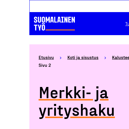
T
Etusivu
Koti ja sisustus
Kalustee
Sivu 2
Merkki- ja
yrityshaku