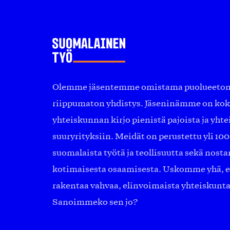
Olemme jäsentemme omistama puolueeton, 
riippumaton yhdistys. Jäseninämme on ko
yhteiskunnan kirjo pienistä pajoista ja yhte
suuryrityksiin. Meidät on perustettu yli 10
suomalaista työtä ja teollisuutta sekä nost
kotimaisesta osaamisesta. Uskomme yhä, ett
rakentaa vahvaa, elinvoimaista yhteiskunt
Sanoimmeko sen jo?