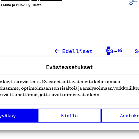
Lanka ja Muovi Oy, Tuote
1
2
3
…
16
Edelliset
S
Evästeasetukset
käyttää evästeitä. Evästeet auttavat meitä kehittämään
luamme, optimoimaan sen sisältöjä ja analysoimaan verkkoliike
n välttämättömiä, jotta sivut toimisivat oikein.
yväksy
Kiellä
Asetuk