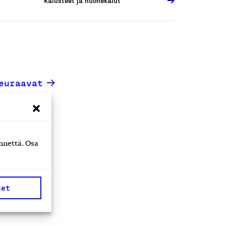
Kalusteet ja huonekalut
euraavat
nnettä. Osa
set