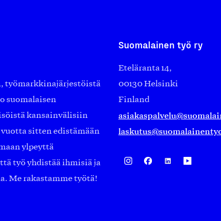
Suomalainen työ ry
Eteläranta 14,
työmarkkinajärjestöistä
00130 Helsinki
ko suomalaisen
Finland
asiakaspalvelu@suomalai
isöistä kansainvälisiin
laskutus@suomalainentyo
0 vuotta sitten edistämään
amaan ylpeyttä
ä työ yhdistää ihmisiä ja
aa. Me rakastamme työtä!