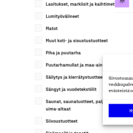
Lasitukset, markiisit ja kaihtimet
Lumityövälineet
Matot
Muut koti- ja sisustustuotteet
Piha ja puutarha
Puutarhamullat ja maa-ainekset
Säilytys ja kierrätystuotteet
Sivustomme 
verkkopalve
Sängyt ja vuodetekstiilit
evästeistä o
Saunat, saunatuotteet, paljut ja
uima-altaat
H
Siivoustuotteet
Sisämaalit ja tapetit