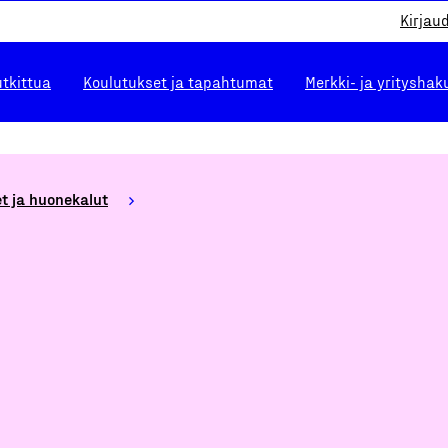
Kirjau
utkittua
Koulutukset ja tapahtumat
Merkki- ja yrityshak
t ja huonekalut