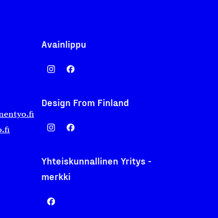
Avainlippu
Design From Finland
nentyo.fi
.fi
Yhteiskunnallinen Yritys -
merkki