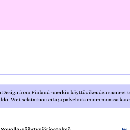
 Design from Finland -merkin käyttöoikeuden saaneet tuot
ki. Voit selata tuotteita ja palveluita muun muassa kat
Sovella-säilytysjärjestelmä