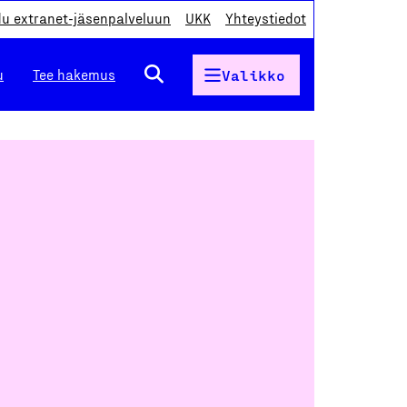
du extranet-jäsenpalveluun
UKK
Yhteystiedot
u
Tee hakemus
Valikko