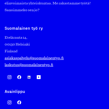
elinvoimaista yhteiskuntaa. Me rakastamme työtä!
Sanoimmeko sen jo?
Suomalainen työ ry
Eteläranta 14,
00130 Helsinki
Finland
asiakaspalvelu@suomalainentyo.fi
laskutus@suomalainentyo.fi
Avainlippu