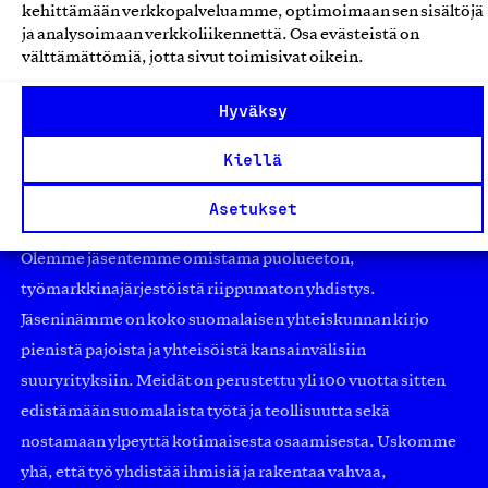
kehittämään verkkopalveluamme, optimoimaan sen sisältöjä
Kalusteet ja huonekalut
ja analysoimaan verkkoliikennettä. Osa evästeistä on
välttämättömiä, jotta sivut toimisivat oikein.
Hyväksy
Kiellä
Asetukset
Olemme jäsentemme omistama puolueeton,
työmarkkinajärjestöistä riippumaton yhdistys.
Jäseninämme on koko suomalaisen yhteiskunnan kirjo
pienistä pajoista ja yhteisöistä kansainvälisiin
suuryrityksiin. Meidät on perustettu yli 100 vuotta sitten
edistämään suomalaista työtä ja teollisuutta sekä
nostamaan ylpeyttä kotimaisesta osaamisesta. Uskomme
yhä, että työ yhdistää ihmisiä ja rakentaa vahvaa,