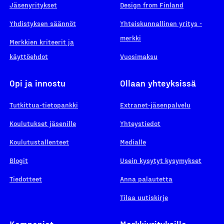
Jäsenyritykset
Design from Finland
Yhdistyksen säännöt
Yhteiskunnallinen yritys -
merkki
Merkkien kriteerit ja
käyttöehdot
Vuosimaksu
Opi ja innostu
Ollaan yhteyksissä
Tutkittua-tietopankki
Extranet-jäsenpalvelu
Koulutukset jäsenille
Yhteystiedot
Koulutustallenteet
Medialle
Blogit
Usein kysytyt kysymykset
Tiedotteet
Anna palautetta
Tilaa uutiskirje
Kampanjat
Merkkiyrityksille