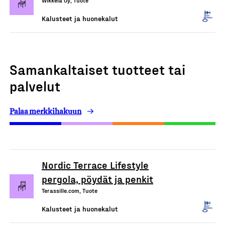
Wikkelä Oy, Tuote
Kalusteet ja huonekalut
Samankaltaiset tuotteet tai
palvelut
Palaa merkkihakuun
Nordic Terrace Lifestyle
pergola, pöydät ja penkit
Terassille.com, Tuote
Kalusteet ja huonekalut