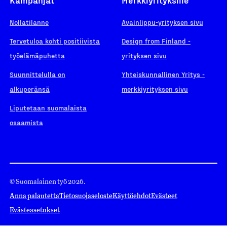
Nollatilanne
Avainlippu-yrityksen sivu
Tervetuloa kohti positiivista
Design from Finland -
työelämäpuhetta
yrityksen sivu
Suunnittelulla on
Yhteiskunnallinen Yritys -
alkuperänsä
merkkiyrityksen sivu
Liputetaan suomalaista
osaamista
© Suomalainen työ 2026.
Anna palautetta
Tietosuojaseloste
Käyttöehdot
Evästeet
Evästeasetukset