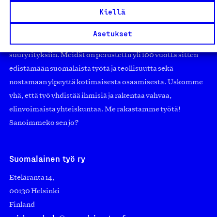
Olemme jäsentemme omistama puolueeton,
Kiellä
työmarkkinajärjestöistä riippumaton yhdistys.
Jäseninämme on koko suomalaisen yhteiskunnan kirjo
Asetukset
pienistä pajoista ja yhteisöistä kansainvälisiin
suuryrityksiin. Meidät on perustettu yli 100 vuotta sitten
edistämään suomalaista työtä ja teollisuutta sekä
nostamaan ylpeyttä kotimaisesta osaamisesta. Uskomme
yhä, että työ yhdistää ihmisiä ja rakentaa vahvaa,
elinvoimaista yhteiskuntaa. Me rakastamme työtä!
Sanoimmeko sen jo?
Suomalainen työ ry
Eteläranta 14,
00130 Helsinki
Finland