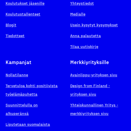
Koulutukset jäsenille
Yhteystiedot
Koulutustallenteet
Medialle
Blogit
Usein kysytyt kysymykset
Tiedotteet
Anna palautetta
Tilaa uutiskirje
Kampanjat
Merkkiyrityksille
Nollatilanne
Avainlippu-yrityksen sivu
Tervetuloa kohti positiivista
Design from Finland -
työelämäpuhetta
yrityksen sivu
Suunnittelulla on
Yhteiskunnallinen Yritys -
alkuperänsä
merkkiyrityksen sivu
Liputetaan suomalaista