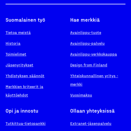
Suomalainen työ
Hae merkkiä
Tietoa meistä
Avainlippu-tuote
Historia
Avainlippu-palvelu
Toimielimet
Avainlippu-verkkokauppa
Jäsenyritykset
Design from Finland
Yhdistyksen säännöt
Yhteiskunnallinen yritys -
merkki
Merkkien kriteerit ja
käyttöehdot
Vuosimaksu
Opi ja innostu
Ollaan yhteyksissä
Tutkittua-tietopankki
Extranet-jäsenpalvelu