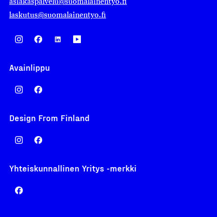
asiakaspalvelu@suomalainentyo.fi
laskutus@suomalainentyo.fi
Avainlippu
Design From Finland
Yhteiskunnallinen Yritys -merkki