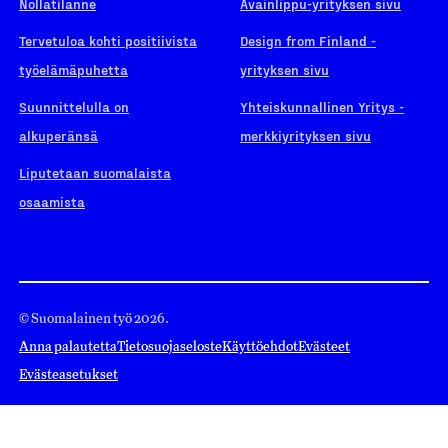
Nollatilanne
Avainlippu-yrityksen sivu
Tervetuloa kohti positiivista
Design from Finland -
työelämäpuhetta
yrityksen sivu
Suunnittelulla on
Yhteiskunnallinen Yritys -
alkuperänsä
merkkiyrityksen sivu
Liputetaan suomalaista
osaamista
© Suomalainen työ 2026.
Anna palautetta
Tietosuojaseloste
Käyttöehdot
Evästeet
Evästeasetukset