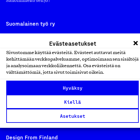
Sanoimmeko sen jo?
Suomalainen työ ry
Eteläranta 14,
Evästeasetukset
00130 Helsinki
Sivustomme käyttää evästeitä. Evästeet auttavat meitä
Finland
kehittämään verkkopalveluamme, optimoimaan sen sisältöjä
asiakaspalvelu@suomalainentyo.fi
ja analysoimaan verkkoliikennettä. Osa evästeistä on
laskutus@suomalainentyo.fi
välttämättömiä, jotta sivut toimisivat oikein.
Hyväksy
Kiellä
Avainlippu
Asetukset
Design From Finland