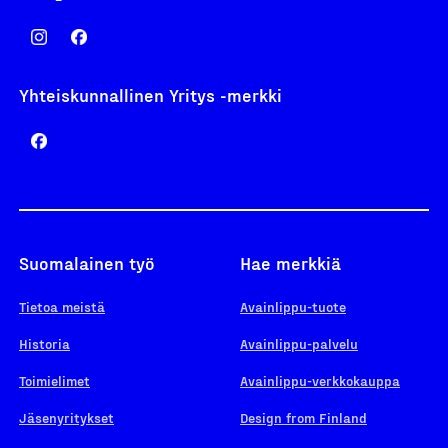
Yhteiskunnallinen Yritys -merkki
Suomalainen työ
Hae merkkiä
Tietoa meistä
Avainlippu-tuote
Historia
Avainlippu-palvelu
Toimielimet
Avainlippu-verkkokauppa
Jäsenyritykset
Design from Finland