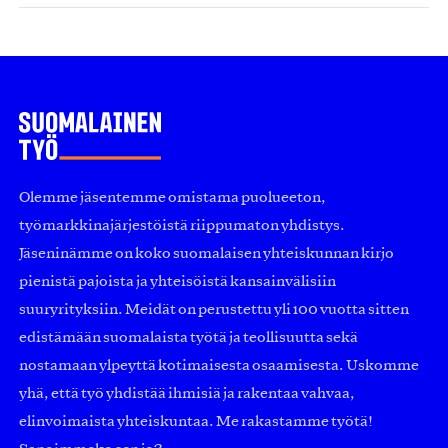
Olemme jäsentemme omistama puolueeton,
työmarkkinajärjestöistä riippumaton yhdistys.
Jäseninämme on koko suomalaisen yhteiskunnan kirjo
pienistä pajoista ja yhteisöistä kansainvälisiin
suuryrityksiin. Meidät on perustettu yli 100 vuotta sitten
edistämään suomalaista työtä ja teollisuutta sekä
nostamaan ylpeyttä kotimaisesta osaamisesta. Uskomme
yhä, että työ yhdistää ihmisiä ja rakentaa vahvaa,
elinvoimaista yhteiskuntaa. Me rakastamme työtä!