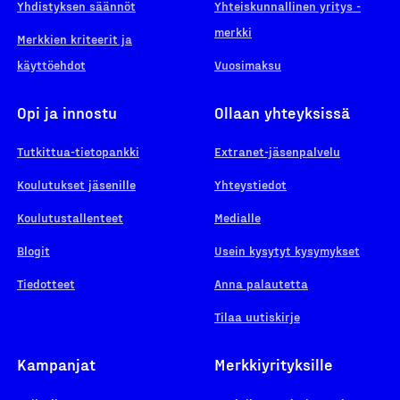
Yhdistyksen säännöt
Yhteiskunnallinen yritys -
merkki
Merkkien kriteerit ja
käyttöehdot
Vuosimaksu
Opi ja innostu
Ollaan yhteyksissä
Tutkittua-tietopankki
Extranet-jäsenpalvelu
Koulutukset jäsenille
Yhteystiedot
Koulutustallenteet
Medialle
Blogit
Usein kysytyt kysymykset
Tiedotteet
Anna palautetta
Tilaa uutiskirje
Kampanjat
Merkkiyrityksille