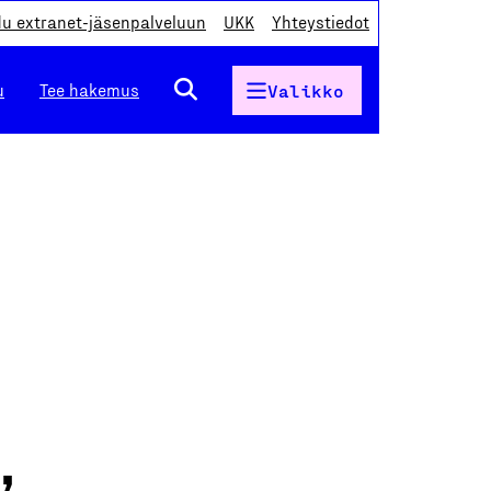
du extranet-jäsenpalveluun
UKK
Yhteystiedot
u
Tee hakemus
Valikko
,