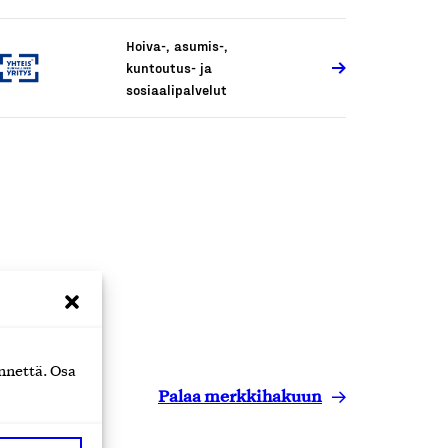
Hoiva-, asumis-,
kuntoutus- ja
sosiaalipalvelut
nnettä. Osa
Palaa merkkihakuun