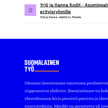
Yrjö ja Hanna Kodit - Asumispalv
erityisryhmille
Yrjö ja Hanna -säätiö sr, Palvelu
Olemme jäsentemme omistama puolueeton, 
riippumaton yhdistys. Jäseninämme on ko
yhteiskunnan kirjo pienistä pajoista ja yhte
suuryrityksiin. Meidät on perustettu yli 10