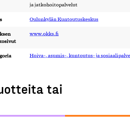
ja jatkohoitopalvelut
s
Oulunkylän Kuntoutuskeskus
yksen
www.okks.fi
kosivut
goria
Hoiva-, asumis-, kuntoutus- ja sosiaalipalv
uotteita tai