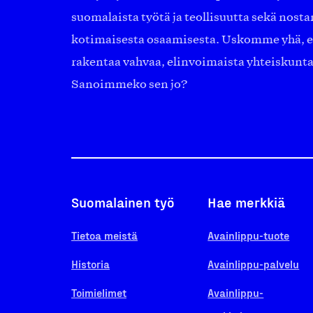
suomalaista työtä ja teollisuutta sekä nost
kotimaisesta osaamisesta. Uskomme yhä, ett
rakentaa vahvaa, elinvoimaista yhteiskunt
Sanoimmeko sen jo?
Suomalainen työ
Hae merkkiä
Tietoa meistä
Avainlippu-tuote
Historia
Avainlippu-palvelu
Toimielimet
Avainlippu-