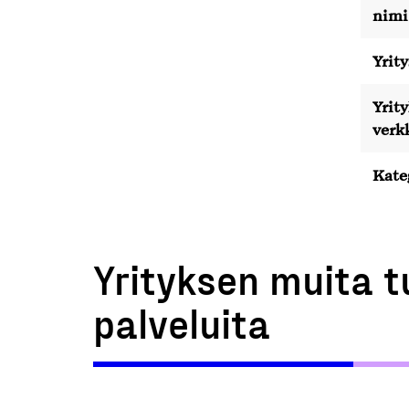
nimi
Yrity
Yrit
verk
Kate
Yrityksen muita t
palveluita