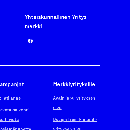
Yhteiskunnallinen Yritys -
merkki
ampanjat
Merkkiyrityksille
ollatilanne
Avainlippu-yrityksen
sivu
ervetuloa kohti
ositiivista
Design from Finland -
yöelämäpuhetta
yrityksen sivu