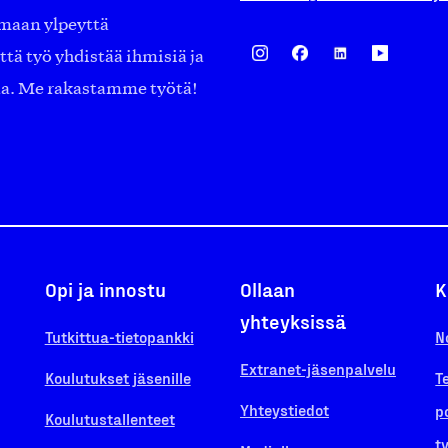
amaan ylpeyttä
ä työ yhdistää ihmisiä ja
aa. Me rakastamme työtä!
Opi ja innostu
Ollaan
K
yhteyksissä
Tutkittua-tietopankki
N
Extranet-jäsenpalvelu
Koulutukset jäsenille
T
Yhteystiedot
p
Koulutustallenteet
t