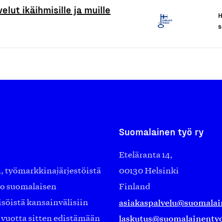
elut ikäihmisille ja muille
H
s
Suomalainen työ ry
Eteläranta 14,
työmarkkinajärjestöistä
00130 Helsinki
ko suomalaisen
Finland
asiakaspalvelu@suomalai
isöistä kansainvälisiin
laskutus@suomalainentyo
0 vuotta sitten edistämään