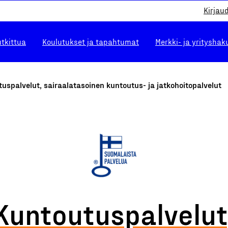
Kirjau
utkittua
Koulutukset ja tapahtumat
Merkki- ja yrityshak
uspalvelut, sairaalatasoinen kuntoutus- ja jatkohoitopalvelut
Kuntoutuspalvelut