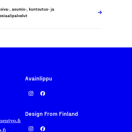
oiva-, asumis-, kuntoutus- ja
osiaalipalvelut
Avainlippu
Design From Finland
nentyo.fi
.fi