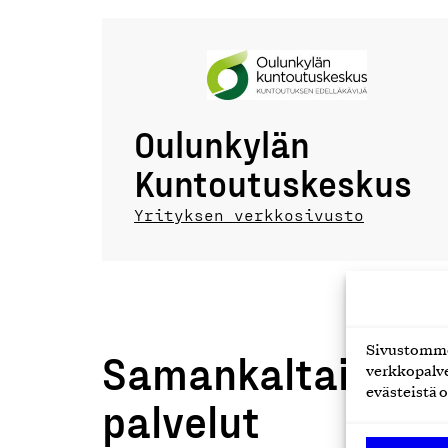
Oulunkylän
Kuntoutuskeskus
Yrityksen verkkosivusto
Sivustomme 
Samankaltaiset t
verkkopalve
evästeistä o
palvelut