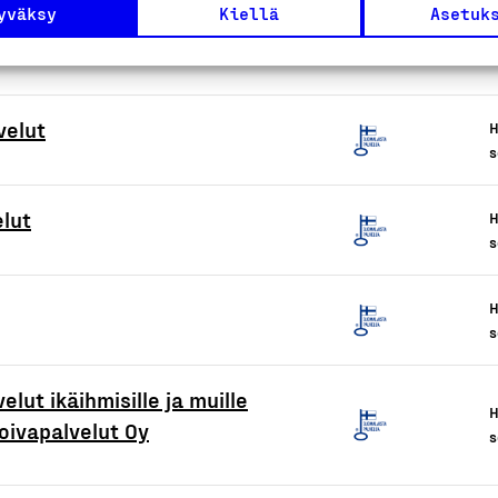
yväksy
Kiellä
Asetuk
velut
H
s
elut
H
s
H
s
elut ikäihmisille ja muille
H
Hoivapalvelut Oy
s