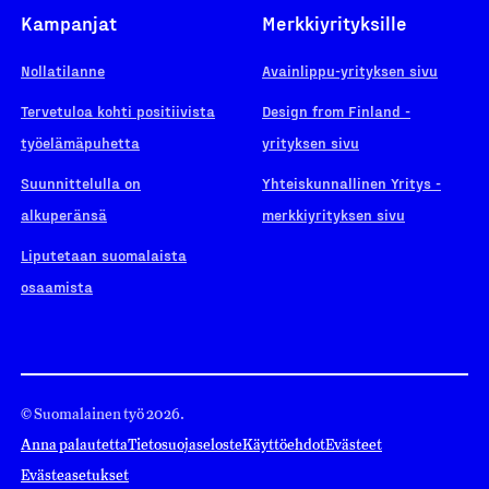
Kampanjat
Merkkiyrityksille
Nollatilanne
Avainlippu-yrityksen sivu
Tervetuloa kohti positiivista
Design from Finland -
työelämäpuhetta
yrityksen sivu
Suunnittelulla on
Yhteiskunnallinen Yritys -
alkuperänsä
merkkiyrityksen sivu
Liputetaan suomalaista
osaamista
© Suomalainen työ 2026.
Anna palautetta
Tietosuojaseloste
Käyttöehdot
Evästeet
Evästeasetukset