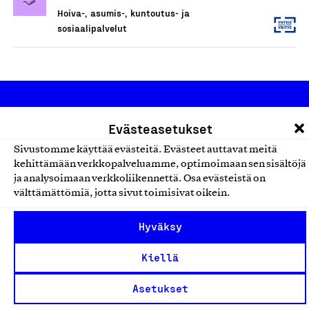
Hoiva-, asumis-, kuntoutus- ja
sosiaalipalvelut
Evästeasetukset
Sivustomme käyttää evästeitä. Evästeet auttavat meitä
kehittämään verkkopalveluamme, optimoimaan sen sisältöjä
ja analysoimaan verkkoliikennettä. Osa evästeistä on
Olemme jäsentemme omistama puolueeton,
välttämättömiä, jotta sivut toimisivat oikein.
työmarkkinajärjestöistä riippumaton yhdistys.
Jäseninämme on koko suomalaisen yhteiskunnan kirjo
Hyväksy
pienistä pajoista ja yhteisöistä kansainvälisiin
suuryrityksiin. Meidät on perustettu yli 100 vuotta sitten
Kiellä
edistämään suomalaista työtä ja teollisuutta sekä
Asetukset
nostamaan ylpeyttä kotimaisesta osaamisesta. Uskomme