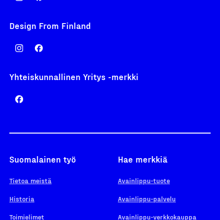
Design From Finland
Yhteiskunnallinen Yritys -merkki
Suomalainen työ
Hae merkkiä
Tietoa meistä
Avainlippu-tuote
Historia
Avainlippu-palvelu
Toimielimet
Avainlippu-verkkokauppa