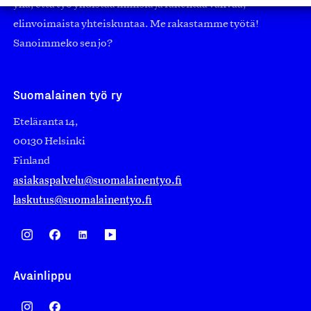
yhä, että työ yhdistää ihmisiä ja rakentaa vahvaa,
elinvoimaista yhteiskuntaa. Me rakastamme työtä!
Sanoimmeko sen jo?
Suomalainen työ ry
Eteläranta 14,
00130 Helsinki
Finland
asiakaspalvelu@suomalainentyo.fi
laskutus@suomalainentyo.fi
Avainlippu