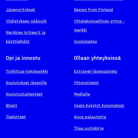
Jäsenyritykset
Design from Finland
Yhdistyksen säännöt
Yhteiskunnallinen yritys -
merkki
Merkkien kriteerit ja
käyttöehdot
Vuosimaksu
Opi ja innostu
Ollaan yhteyksissä
Tutkittua-tietopankki
Extranet-jäsenpalvelu
Koulutukset jäsenille
Yhteystiedot
Koulutustallenteet
Medialle
Blogit
Usein kysytyt kysymykset
Tiedotteet
Anna palautetta
Tilaa uutiskirje