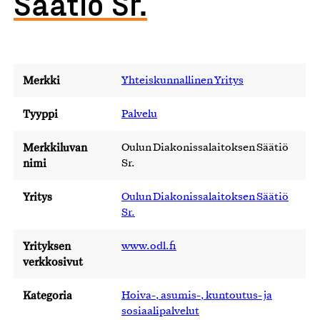
Säätiö Sr.
Merkki
Yhteiskunnallinen Yritys
Tyyppi
Palvelu
Merkkiluvan
Oulun Diakonissalaitoksen Säätiö
nimi
Sr.
Yritys
Oulun Diakonissalaitoksen Säätiö
Sr.
Yrityksen
www.odl.fi
verkkosivut
Kategoria
Hoiva-, asumis-, kuntoutus- ja
sosiaalipalvelut