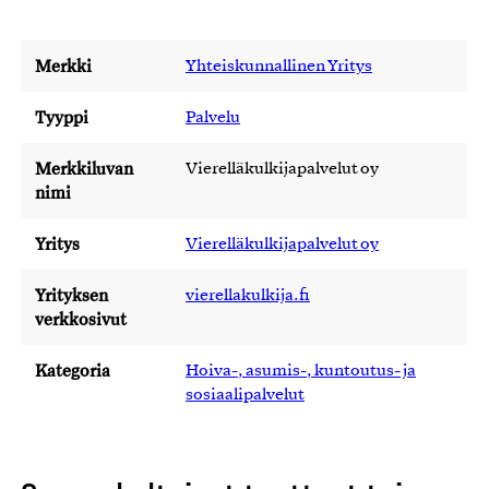
Merkki
Yhteiskunnallinen Yritys
Tyyppi
Palvelu
Merkkiluvan
Vierelläkulkijapalvelut oy
nimi
Yritys
Vierelläkulkijapalvelut oy
Yrityksen
vierellakulkija.fi
verkkosivut
Kategoria
Hoiva-, asumis-, kuntoutus- ja
sosiaalipalvelut