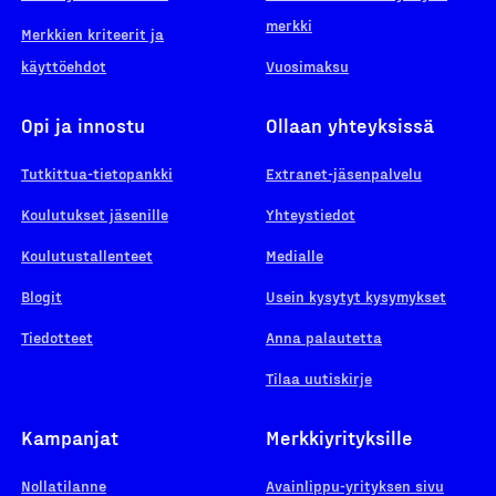
merkki
Merkkien kriteerit ja
käyttöehdot
Vuosimaksu
Opi ja innostu
Ollaan yhteyksissä
Tutkittua-tietopankki
Extranet-jäsenpalvelu
Koulutukset jäsenille
Yhteystiedot
Koulutustallenteet
Medialle
Blogit
Usein kysytyt kysymykset
Tiedotteet
Anna palautetta
Tilaa uutiskirje
Kampanjat
Merkkiyrityksille
Nollatilanne
Avainlippu-yrityksen sivu