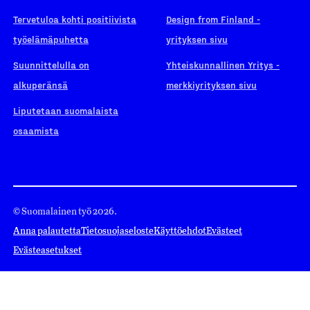
Tervetuloa kohti positiivista
Design from Finland -
työelämäpuhetta
yrityksen sivu
Suunnittelulla on
Yhteiskunnallinen Yritys -
alkuperänsä
merkkiyrityksen sivu
Liputetaan suomalaista
osaamista
© Suomalainen työ 2026.
Anna palautetta
Tietosuojaseloste
Käyttöehdot
Evästeet
Evästeasetukset