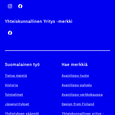
Yhteiskunnallinen Yritys -merkki
Suomalainen työ
Hae merkkiä
Tietoa meistä
Avainlippu-tuote
Historia
Avainlippu-palvelu
Toimielimet
Avainlippu-verkkokauppa
Jäsenyritykset
Design from Finland
Yhdistyksen säännöt
Yhteiskunnallinen yritys -