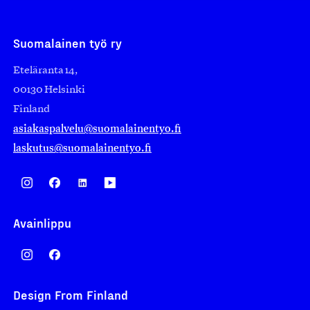
Suomalainen työ ry
Eteläranta 14,
00130 Helsinki
Finland
asiakaspalvelu@suomalainentyo.fi
laskutus@suomalainentyo.fi
Avainlippu
Design From Finland