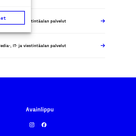
set
edia-, IT- ja viestintäalan palvelut
edia-, IT- ja viestintäalan palvelut
Avainlippu