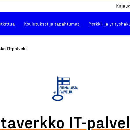
Kirjau
utkittua
Koulutukset ja tapahtumat
Merkki- ja yrityshak
ko IT-palvelu
taverkko IT-palve