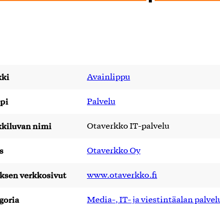
ki
Avainlippu
pi
Palvelu
kiluvan nimi
Otaverkko IT-palvelu
s
Otaverkko Oy
yksen verkkosivut
www.otaverkko.fi
goria
Media-, IT- ja viestintäalan palvel