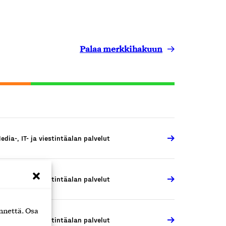
Palaa merkkihakuun
edia-, IT- ja viestintäalan palvelut
edia-, IT- ja viestintäalan palvelut
nnettä. Osa
edia-, IT- ja viestintäalan palvelut