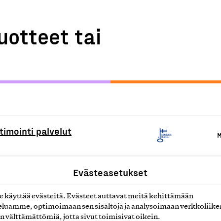
uotteet tai
imointi palvelut
M
ut
Evästeasetukset
M
käyttää evästeitä. Evästeet auttavat meitä kehittämään
luamme, optimoimaan sen sisältöjä ja analysoimaan verkkoliike
asennus- ja huoltopalvelut
M
n välttämättömiä, jotta sivut toimisivat oikein.