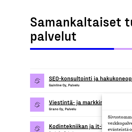
Samankaltaiset t
palvelut
SEO-konsultointi ja hakukoneopt
Gainline Oy, Palvelu
Viestintä- ja markkinointipalvel
Grano Oy, Palvelu
Sivustomme 
verkkopalve
Kodintekniikan ja it-laitteiden 
evästeistä o