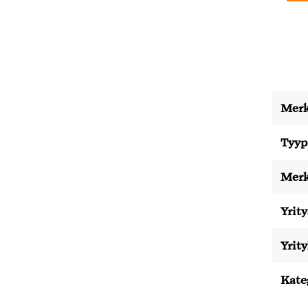
Merk
Tyyp
Merk
Yrity
Yrit
Kate