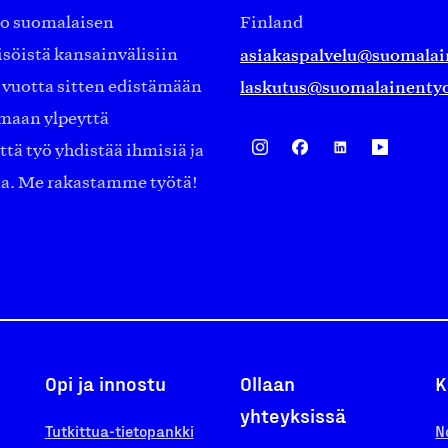
ko suomalaisen
Finland
asiakaspalvelu@suomalai
isöistä kansainvälisiin
laskutus@suomalainentyo
0 vuotta sitten edistämään
amaan ylpeyttä
ä työ yhdistää ihmisiä ja
aa. Me rakastamme työtä!
Opi ja innostu
Ollaan
K
yhteyksissä
Tutkittua-tietopankki
N