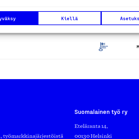
ut
yväksy
Kiellä
Asetuk
M
M
Suomalainen työ ry
Eteläranta 14,
työmarkkinajärjestöistä
00130 Helsinki