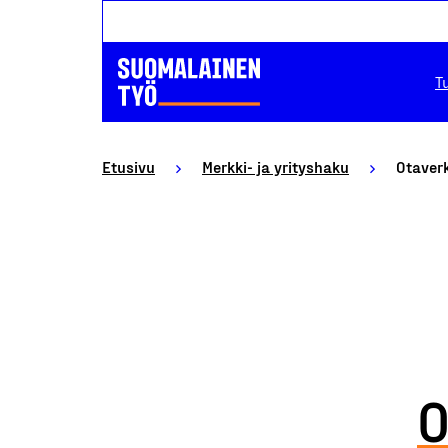
T
Etusivu
Merkki- ja yrityshaku
Otaverk
O