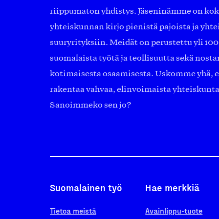
riippumaton yhdistys. Jäseninämme on ko
yhteiskunnan kirjo pienistä pajoista ja yhte
suuryrityksiin. Meidät on perustettu yli 10
suomalaista työtä ja teollisuutta sekä nost
kotimaisesta osaamisesta. Uskomme yhä, ett
rakentaa vahvaa, elinvoimaista yhteiskunt
Sanoimmeko sen jo?
Suomalainen työ
Hae merkkiä
Tietoa meistä
Avainlippu-tuote