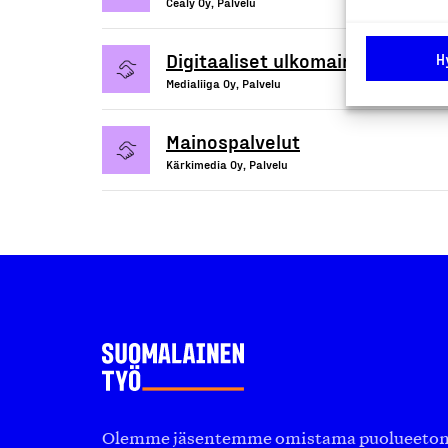
Cealy Oy, Palvelu
Digitaaliset ulkomainontapalvel
H
Medialiiga Oy, Palvelu
Mainospalvelut
Kärkimedia Oy, Palvelu
Olemme jäsentemme omistama puolueeton, 