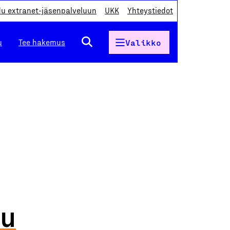
du extranet-jäsenpalveluun
UKK
Yhteystiedot
u
Tee hakemus
Valikko
lu