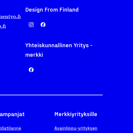
Design From Finland
nentyo.fi
.fi
Yhteiskunnallinen Yritys -
merkki
ampanjat
Merkkiyrityksille
ollatilanne
Avainlippu-yrityksen